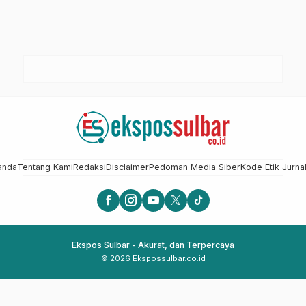
anda
Tentang Kami
Redaksi
Disclaimer
Pedoman Media Siber
Kode Etik Jurnal
Ekspos Sulbar - Akurat, dan Terpercaya
© 2026 Ekspossulbar.co.id