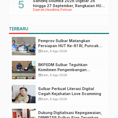
Sandeq Silumba 2026 Digelar 26
hingga 27 September, Rangkaian HUT
Daerah
Headline
Polman
Sulbar
TERBARU
Pemprov Sulbar Matangkan
Persiapan HUT Ke-81 RI, Puncak
Upacara di Lapangan Ahmad
calendar_month
Kam, 6 Agu 2026
Kirang
BKPSDM Sulbar Teguhkan
Komitmen Pengembangan
Kompetensi ASN melalui
calendar_month
Kam, 6 Agu 2026
Penandatanganan Perjanjian
Tugas Belajar 2026
Sulbar Perkuat Literasi Digital
Cegah Kejahatan Love Scamming
calendar_month
Kam, 6 Agu 2026
Dukung Digitalisasi Kepegawaian,
DPMPTSP Sulbar Siap Terapkan