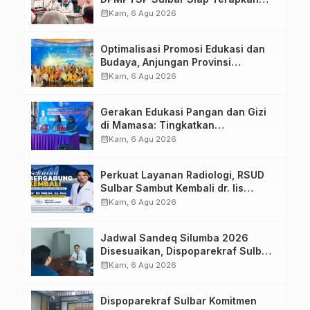
Aplikasi FLEKSI ASN
calendar_month
Kam, 6 Agu 2026
Optimalisasi Promosi Edukasi dan
Budaya, Anjungan Provinsi
Sulawesi Barat Perkuat Kolaborasi
calendar_month
Kam, 6 Agu 2026
Strategis Bersama Sky World TMII
Gerakan Edukasi Pangan dan Gizi
di Mamasa: Tingkatkan
Pengetahuan dan Keterampilan
calendar_month
Kam, 6 Agu 2026
Keluarga dalam Pemenuhan Gizi
Perkuat Layanan Radiologi, RSUD
Sulbar Sambut Kembali dr. Iis
Imelda, Sp.Rad
calendar_month
Kam, 6 Agu 2026
Jadwal Sandeq Silumba 2026
Disesuaikan, Dispoparekraf Sulbar
Pastikan Persiapan Tetap
calendar_month
Kam, 6 Agu 2026
Dimatangkan
Dispoparekraf Sulbar Komitmen