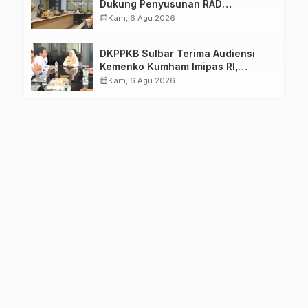
Dukung Penyusunan RAD
TPB/SDGs Sulawesi Barat
calendar_month
Kam, 6 Agu 2026
DKPPKB Sulbar Terima Audiensi
Kemenko Kumham Imipas RI,
Perkuat Pelayanan Kesehatan bagi
calendar_month
Kam, 6 Agu 2026
Kelompok Rentan