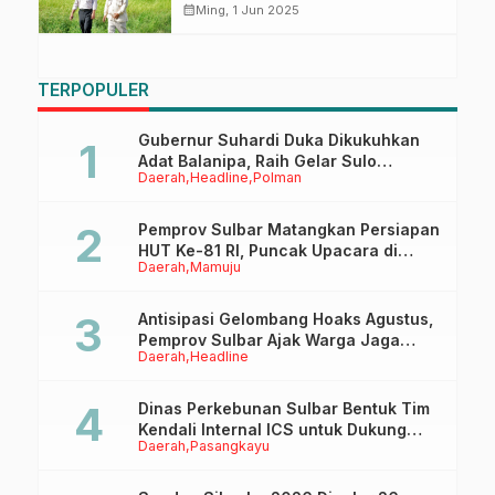
Pangan Global
calendar_month
Ming, 1 Jun 2025
TERPOPULER
Gubernur Suhardi Duka Dikukuhkan
Adat Balanipa, Raih Gelar Sulo
Daerah
Headline
Polman
Tappidena
Pemprov Sulbar Matangkan Persiapan
HUT Ke-81 RI, Puncak Upacara di
Daerah
Mamuju
Lapangan Ahmad Kirang
Antisipasi Gelombang Hoaks Agustus,
Pemprov Sulbar Ajak Warga Jaga
Daerah
Headline
Ruang Digital
Dinas Perkebunan Sulbar Bentuk Tim
Kendali Internal ICS untuk Dukung
Daerah
Pasangkayu
Sertifikasi ISPO Pekebun di
Pasangkayu