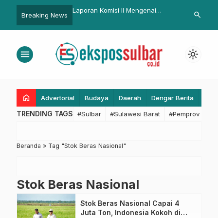
ekkab Pasangkayu dan
Laporan Komisi II Mengenai
Dinkes Sulba
search
Breaking News
vaksin
Evaluasi Pimpinan DKPP Disetujui,
Pembinaan T
Berikut 10 Poin Evaluasi
Dasar Kader
Kesehatan d
menu
light_mode
home
Advertorial
Budaya
Daerah
Dengar Berita
Eko
TRENDING TAGS
#Sulbar
#Sulawesi Barat
#Pemprov Sulba
Beranda
»
Tag "Stok Beras Nasional"
Stok Beras Nasional
Stok Beras Nasional Capai 4
Juta Ton, Indonesia Kokoh di