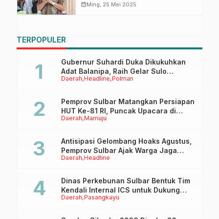
Sungai Matakali, Sungai
calendar_month
Ming, 25 Mei 2025
Tumpiling Dikerjakan Tahun
Depan
TERPOPULER
Gubernur Suhardi Duka Dikukuhkan
Adat Balanipa, Raih Gelar Sulo
Daerah
Headline
Polman
Tappidena
Pemprov Sulbar Matangkan Persiapan
HUT Ke-81 RI, Puncak Upacara di
Daerah
Mamuju
Lapangan Ahmad Kirang
Antisipasi Gelombang Hoaks Agustus,
Pemprov Sulbar Ajak Warga Jaga
Daerah
Headline
Ruang Digital
Dinas Perkebunan Sulbar Bentuk Tim
Kendali Internal ICS untuk Dukung
Daerah
Pasangkayu
Sertifikasi ISPO Pekebun di
Pasangkayu