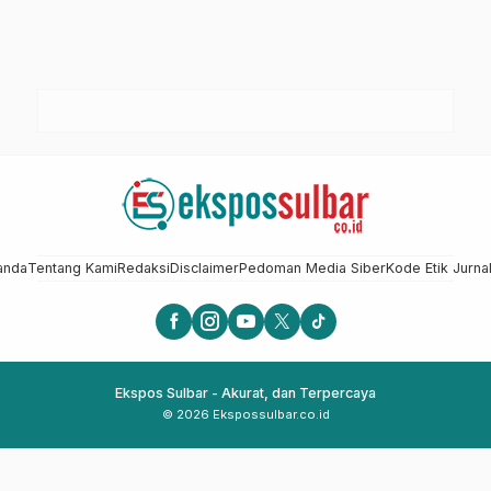
anda
Tentang Kami
Redaksi
Disclaimer
Pedoman Media Siber
Kode Etik Jurnal
Ekspos Sulbar - Akurat, dan Terpercaya
© 2026 Ekspossulbar.co.id