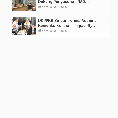
Dukung Penyusunan RAD
TPB/SDGs Sulawesi Barat
calendar_month
Kam, 6 Agu 2026
DKPPKB Sulbar Terima Audiensi
Kemenko Kumham Imipas RI,
Perkuat Pelayanan Kesehatan bagi
calendar_month
Kam, 6 Agu 2026
Kelompok Rentan