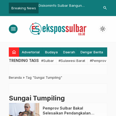
 Senter KIM Pemprov
Diskominfo Sulbar Bangun
Pesan Ridwa
search
Breaking News
dirman: Ini Penting
Digitalisasi Penilaian Kinerja ASN
Siswa SMKN 
gedukasi Etika
Kedepankan 
s
menu
light_mode
home
Advertorial
Budaya
Daerah
Dengar Berita
Eko
TRENDING TAGS
#Sulbar
#Sulawesi Barat
#Pemprov Sulba
Beranda
»
Tag "Sungai Tumpiling"
Sungai Tumpiling
Pemprov Sulbar Bakal
Selesaikan Pendangkalan