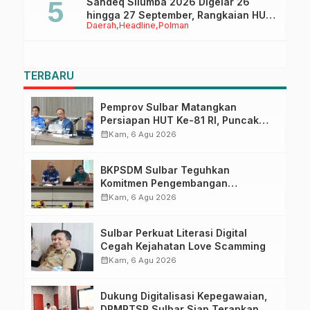
Sandeq Silumba 2026 Digelar 26
hingga 27 September, Rangkaian HUT
Daerah
Headline
Polman
Sulbar
TERBARU
Pemprov Sulbar Matangkan
Persiapan HUT Ke-81 RI, Puncak
Upacara di Lapangan Ahmad
calendar_month
Kam, 6 Agu 2026
Kirang
BKPSDM Sulbar Teguhkan
Komitmen Pengembangan
Kompetensi ASN melalui
calendar_month
Kam, 6 Agu 2026
Penandatanganan Perjanjian
Tugas Belajar 2026
Sulbar Perkuat Literasi Digital
Cegah Kejahatan Love Scamming
calendar_month
Kam, 6 Agu 2026
Dukung Digitalisasi Kepegawaian,
DPMPTSP Sulbar Siap Terapkan