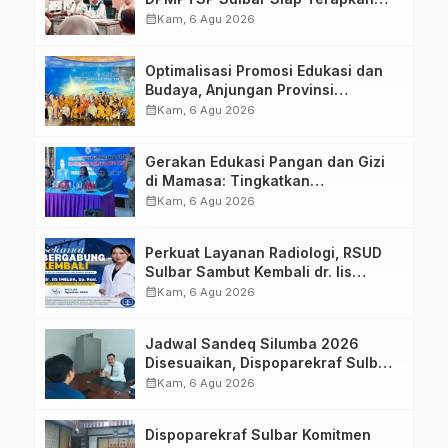
Aplikasi FLEKSI ASN
calendar_month
Kam, 6 Agu 2026
Optimalisasi Promosi Edukasi dan
Budaya, Anjungan Provinsi
Sulawesi Barat Perkuat Kolaborasi
calendar_month
Kam, 6 Agu 2026
Strategis Bersama Sky World TMII
Gerakan Edukasi Pangan dan Gizi
di Mamasa: Tingkatkan
Pengetahuan dan Keterampilan
calendar_month
Kam, 6 Agu 2026
Keluarga dalam Pemenuhan Gizi
Perkuat Layanan Radiologi, RSUD
Sulbar Sambut Kembali dr. Iis
Imelda, Sp.Rad
calendar_month
Kam, 6 Agu 2026
Jadwal Sandeq Silumba 2026
Disesuaikan, Dispoparekraf Sulbar
Pastikan Persiapan Tetap
calendar_month
Kam, 6 Agu 2026
Dimatangkan
Dispoparekraf Sulbar Komitmen