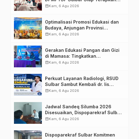
Aplikasi FLEKSI ASN
calendar_month
Kam, 6 Agu 2026
Optimalisasi Promosi Edukasi dan
Budaya, Anjungan Provinsi
Sulawesi Barat Perkuat Kolaborasi
calendar_month
Kam, 6 Agu 2026
Strategis Bersama Sky World TMII
Gerakan Edukasi Pangan dan Gizi
di Mamasa: Tingkatkan
Pengetahuan dan Keterampilan
calendar_month
Kam, 6 Agu 2026
Keluarga dalam Pemenuhan Gizi
Perkuat Layanan Radiologi, RSUD
Sulbar Sambut Kembali dr. Iis
Imelda, Sp.Rad
calendar_month
Kam, 6 Agu 2026
Jadwal Sandeq Silumba 2026
Disesuaikan, Dispoparekraf Sulbar
Pastikan Persiapan Tetap
calendar_month
Kam, 6 Agu 2026
Dimatangkan
Dispoparekraf Sulbar Komitmen