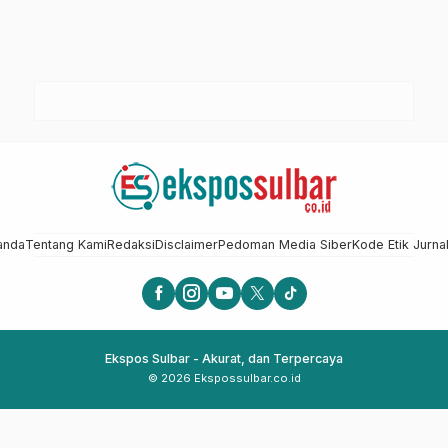
anda
Tentang Kami
Redaksi
Disclaimer
Pedoman Media Siber
Kode Etik Jurnal
Ekspos Sulbar - Akurat, dan Terpercaya
© 2026 Ekspossulbar.co.id