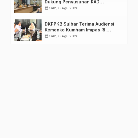
Dukung Penyusunan RAD
TPB/SDGs Sulawesi Barat
calendar_month
Kam, 6 Agu 2026
DKPPKB Sulbar Terima Audiensi
Kemenko Kumham Imipas RI,
Perkuat Pelayanan Kesehatan bagi
calendar_month
Kam, 6 Agu 2026
Kelompok Rentan