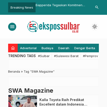
Ridwan Kamil Apresiasi
Bapperida Tegaskan Komitmen
Pesan Ridwa
search
Breaking News
KORMI
Bangun Pemerintahan Desa
Lulusan FTMD 
Bersih dan Berintegritas
yang Berman
Masyarakat
menu
light_mode
home
Advertorial
Budaya
Daerah
Dengar Berita
Eko
TRENDING TAGS
#Sulbar
#Sulawesi Barat
#Pemprov Sulba
Beranda
»
Tag "SWA Magazine"
SWA Magazine
Kalla Toyota Raih Predikat
Excellent dalam Indonesia