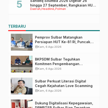
Sandeq Silumba 2026 Digelar 26
hingga 27 September, Rangkaian HUT
Daerah
Headline
Polman
Sulbar
TERBARU
Pemprov Sulbar Matangkan
Persiapan HUT Ke-81 RI, Puncak
Upacara di Lapangan Ahmad
calendar_month
Kam, 6 Agu 2026
Kirang
BKPSDM Sulbar Teguhkan
Komitmen Pengembangan
Kompetensi ASN melalui
calendar_month
Kam, 6 Agu 2026
Penandatanganan Perjanjian
Tugas Belajar 2026
Sulbar Perkuat Literasi Digital
Cegah Kejahatan Love Scamming
calendar_month
Kam, 6 Agu 2026
Dukung Digitalisasi Kepegawaian,
DPMPTSP Sulbar Siap Terapkan