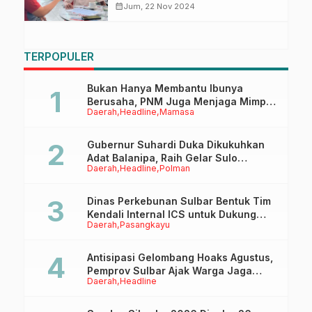
CustomerService Quality Survey
calendar_month
Jum, 22 Nov 2024
by SWA Magazine
TERPOPULER
Bukan Hanya Membantu Ibunya
Berusaha, PNM Juga Menjaga Mimpi
Daerah
Headline
Mamasa
Anaknya Untuk Menggapai Cita-Cita
Gubernur Suhardi Duka Dikukuhkan
Adat Balanipa, Raih Gelar Sulo
Daerah
Headline
Polman
Tappidena
Dinas Perkebunan Sulbar Bentuk Tim
Kendali Internal ICS untuk Dukung
Daerah
Pasangkayu
Sertifikasi ISPO Pekebun di
Pasangkayu
Antisipasi Gelombang Hoaks Agustus,
Pemprov Sulbar Ajak Warga Jaga
Daerah
Headline
Ruang Digital