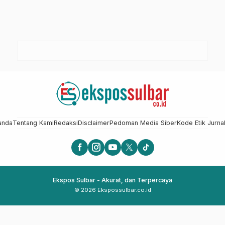
anda
Tentang Kami
Redaksi
Disclaimer
Pedoman Media Siber
Kode Etik Jurnal
Ekspos Sulbar - Akurat, dan Terpercaya
© 2026 Ekspossulbar.co.id