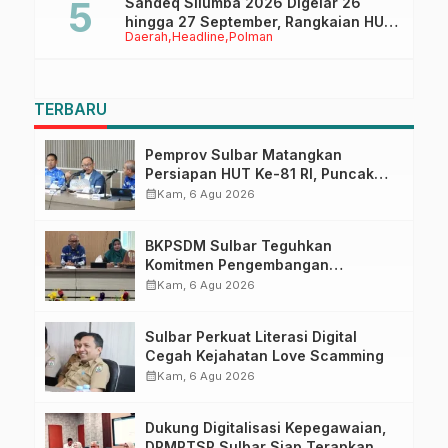
Sandeq Silumba 2026 Digelar 26
hingga 27 September, Rangkaian HUT
Daerah
Headline
Polman
Sulbar
TERBARU
Pemprov Sulbar Matangkan
Persiapan HUT Ke-81 RI, Puncak
Upacara di Lapangan Ahmad
calendar_month
Kam, 6 Agu 2026
Kirang
BKPSDM Sulbar Teguhkan
Komitmen Pengembangan
Kompetensi ASN melalui
calendar_month
Kam, 6 Agu 2026
Penandatanganan Perjanjian
Tugas Belajar 2026
Sulbar Perkuat Literasi Digital
Cegah Kejahatan Love Scamming
calendar_month
Kam, 6 Agu 2026
Dukung Digitalisasi Kepegawaian,
DPMPTSP Sulbar Siap Terapkan