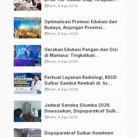
Aplikasi FLEKSI ASN
calendar_month
Kam, 6 Agu 2026
Optimalisasi Promosi Edukasi dan
Budaya, Anjungan Provinsi
Sulawesi Barat Perkuat Kolaborasi
calendar_month
Kam, 6 Agu 2026
Strategis Bersama Sky World TMII
Gerakan Edukasi Pangan dan Gizi
di Mamasa: Tingkatkan
Pengetahuan dan Keterampilan
calendar_month
Kam, 6 Agu 2026
Keluarga dalam Pemenuhan Gizi
Perkuat Layanan Radiologi, RSUD
Sulbar Sambut Kembali dr. Iis
Imelda, Sp.Rad
calendar_month
Kam, 6 Agu 2026
Jadwal Sandeq Silumba 2026
Disesuaikan, Dispoparekraf Sulbar
Pastikan Persiapan Tetap
calendar_month
Kam, 6 Agu 2026
Dimatangkan
Dispoparekraf Sulbar Komitmen