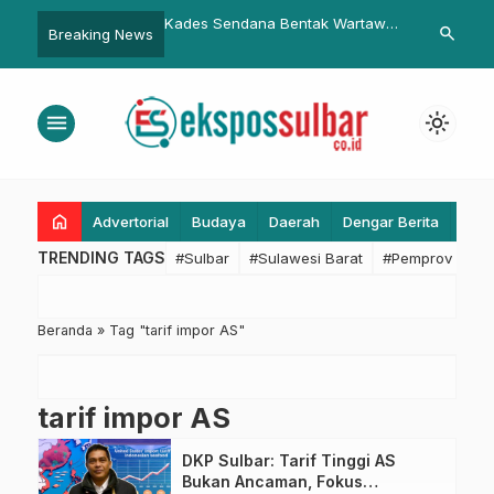
t Cair, Ini Harapan
Kades Sendana Bentak Wartawa,
Omzet Capai 
search
Breaking News
n Ketua Koni
Puluhan Wartawan Audens Ke
Tambang Emas
yu
Bupati Mamasa
Dibongkar Po
menu
light_mode
home
Advertorial
Budaya
Daerah
Dengar Berita
Eko
TRENDING TAGS
#Sulbar
#Sulawesi Barat
#Pemprov Sulba
Beranda
»
Tag "tarif impor AS"
tarif impor AS
DKP Sulbar: Tarif Tinggi AS
Bukan Ancaman, Fokus