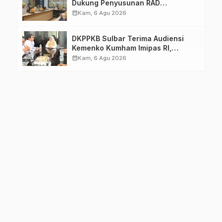
Dukung Penyusunan RAD
TPB/SDGs Sulawesi Barat
calendar_month
Kam, 6 Agu 2026
DKPPKB Sulbar Terima Audiensi
Kemenko Kumham Imipas RI,
Perkuat Pelayanan Kesehatan bagi
calendar_month
Kam, 6 Agu 2026
Kelompok Rentan