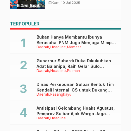
Perikanan Beralih ke Pasar Lokal
calendar_month
Kam, 10 Jul 2025
TERPOPULER
Bukan Hanya Membantu Ibunya
Berusaha, PNM Juga Menjaga Mimpi
Daerah
Headline
Mamasa
Anaknya Untuk Menggapai Cita-Cita
Gubernur Suhardi Duka Dikukuhkan
Adat Balanipa, Raih Gelar Sulo
Daerah
Headline
Polman
Tappidena
Dinas Perkebunan Sulbar Bentuk Tim
Kendali Internal ICS untuk Dukung
Daerah
Pasangkayu
Sertifikasi ISPO Pekebun di
Pasangkayu
Antisipasi Gelombang Hoaks Agustus,
Pemprov Sulbar Ajak Warga Jaga
Daerah
Headline
Ruang Digital