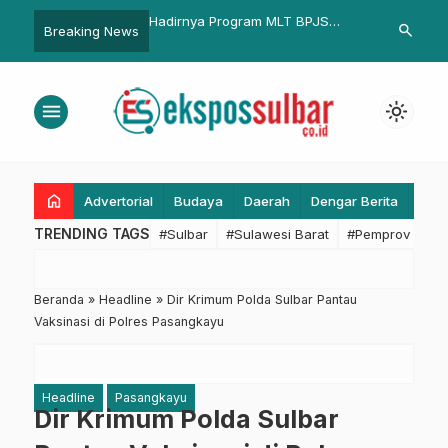
a Program MLT BPJS
Penamatan Pesantren Nuhiyah
BPKPD Sulb
search
Breaking News
akerjaan, Maddareski
Pambusuang, Syamsul Samad
KUPA dan 
 Miliki Rumah Layak Huni
Beri Bantuan dan Biayai Siswa
2025, Fok
kerja Bukan Lagi Hal Rumit
Lanjut ke Perguruan Tinggi
Anggaran
menu
light_mode
home
Advertorial
Budaya
Daerah
Dengar Berita
Eko
TRENDING TAGS
#Sulbar
#Sulawesi Barat
#Pemprov Sulba
Beranda
»
Headline
»
Dir Krimum Polda Sulbar Pantau
Vaksinasi di Polres Pasangkayu
Headline
Pasangkayu
Dir Krimum Polda Sulbar