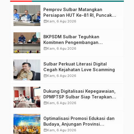
Pemprov Sulbar Matangkan
Persiapan HUT Ke-81 RI, Puncak
Upacara di Lapangan Ahmad
calendar_month
Kam, 6 Agu 2026
Kirang
BKPSDM Sulbar Teguhkan
Komitmen Pengembangan
Kompetensi ASN melalui
calendar_month
Kam, 6 Agu 2026
Penandatanganan Perjanjian
Tugas Belajar 2026
Sulbar Perkuat Literasi Digital
Cegah Kejahatan Love Scamming
calendar_month
Kam, 6 Agu 2026
Dukung Digitalisasi Kepegawaian,
DPMPTSP Sulbar Siap Terapkan
Aplikasi FLEKSI ASN
calendar_month
Kam, 6 Agu 2026
Optimalisasi Promosi Edukasi dan
Budaya, Anjungan Provinsi
Sulawesi Barat Perkuat Kolaborasi
calendar_month
Kam, 6 Agu 2026