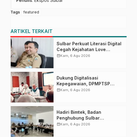
Penulis
: Ekspos Sulbar
Tags
featured
ARTIKEL TERKAIT
Sulbar Perkuat Literasi Digital
Cegah Kejahatan Love
Scamming
calendar_month
Kam, 6 Agu 2026
Dukung Digitalisasi
Kepegawaian, DPMPTSP
Sulbar Siap Terapkan Aplikasi
calendar_month
Kam, 6 Agu 2026
FLEKSI ASN
Hadiri Bimtek, Badan
Penghubung Sulbar
Tingkatkan Kompetensi ASN
calendar_month
Kam, 6 Agu 2026
dalam Pelaporan SPT Masa
PPN Gunakan Aplikasi Coretax