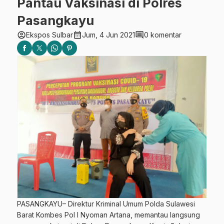
Pantau Vaksinasi di Polres
Pasangkayu
account_circle
calendar_month
comment
Ekspos Sulbar
Jum, 4 Jun 2021
0 komentar
PASANGKAYU– Direktur Kriminal Umum Polda Sulawesi
Barat Kombes Pol I Nyoman Artana, memantau langsung