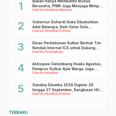
Bukan Hanya Membantu Ibunya
Berusaha, PNM Juga Menjaga Mimpi
Daerah
Headline
Mamasa
Anaknya Untuk Menggapai Cita-Cita
Gubernur Suhardi Duka Dikukuhkan
Adat Balanipa, Raih Gelar Sulo
Daerah
Headline
Polman
Tappidena
Dinas Perkebunan Sulbar Bentuk Tim
Kendali Internal ICS untuk Dukung
Daerah
Pasangkayu
Sertifikasi ISPO Pekebun di
Pasangkayu
Antisipasi Gelombang Hoaks Agustus,
Pemprov Sulbar Ajak Warga Jaga
Daerah
Headline
Ruang Digital
Sandeq Silumba 2026 Digelar 26
hingga 27 September, Rangkaian HUT
Daerah
Headline
Polman
Sulbar
TERBARU