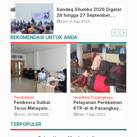
Sandeq Silumba 2026 Digelar
26 hingga 27 September,
Rangkaian HUT Sulbar
calendar_month
Kam, 6 Agu 2026
REKOMENDASI UNTUK ANDA
Pendidikan
Headline
Pasangkayu
D
Pemkesra Sulbar
Pelayanan Perekaman
B
D
Terus Melayani
KTP-el di Pasangkayu
P
g
Pemberkasan
Terkendala, Ini
S
calendar_month
calendar_month
calendar_month
Jum, 26 Sep 2025
Rab, 3 Agu 2022
Mahasiswa Penerima
Sebabnya
D
TERPOPULER
Beasiswa