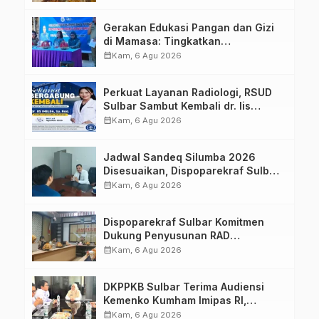
Strategis Bersama Sky World TMII
Gerakan Edukasi Pangan dan Gizi
di Mamasa: Tingkatkan
Pengetahuan dan Keterampilan
calendar_month
Kam, 6 Agu 2026
Keluarga dalam Pemenuhan Gizi
Perkuat Layanan Radiologi, RSUD
Sulbar Sambut Kembali dr. Iis
Imelda, Sp.Rad
calendar_month
Kam, 6 Agu 2026
Jadwal Sandeq Silumba 2026
Disesuaikan, Dispoparekraf Sulbar
Pastikan Persiapan Tetap
calendar_month
Kam, 6 Agu 2026
Dimatangkan
Dispoparekraf Sulbar Komitmen
Dukung Penyusunan RAD
TPB/SDGs Sulawesi Barat
calendar_month
Kam, 6 Agu 2026
DKPPKB Sulbar Terima Audiensi
Kemenko Kumham Imipas RI,
Perkuat Pelayanan Kesehatan bagi
calendar_month
Kam, 6 Agu 2026