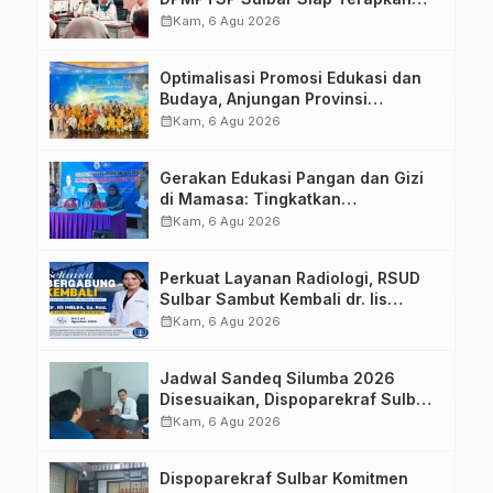
Aplikasi FLEKSI ASN
calendar_month
Kam, 6 Agu 2026
Optimalisasi Promosi Edukasi dan
Budaya, Anjungan Provinsi
Sulawesi Barat Perkuat Kolaborasi
calendar_month
Kam, 6 Agu 2026
Strategis Bersama Sky World TMII
Gerakan Edukasi Pangan dan Gizi
di Mamasa: Tingkatkan
Pengetahuan dan Keterampilan
calendar_month
Kam, 6 Agu 2026
Keluarga dalam Pemenuhan Gizi
Perkuat Layanan Radiologi, RSUD
Sulbar Sambut Kembali dr. Iis
Imelda, Sp.Rad
calendar_month
Kam, 6 Agu 2026
Jadwal Sandeq Silumba 2026
Disesuaikan, Dispoparekraf Sulbar
Pastikan Persiapan Tetap
calendar_month
Kam, 6 Agu 2026
Dimatangkan
Dispoparekraf Sulbar Komitmen