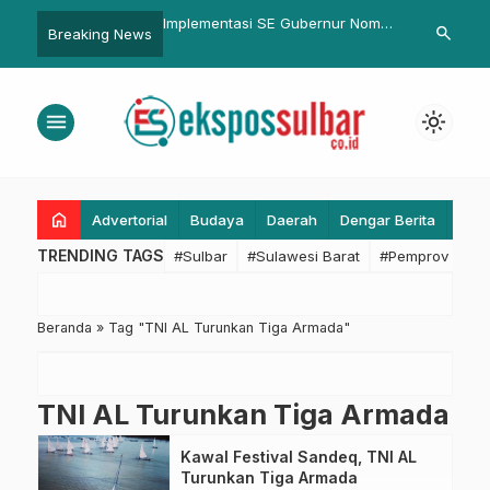
ano Jaring Puluhan
Implementasi SE Gubernur Nomor
Bupati Pasa
search
Breaking News
a, Bukti Keseriusan
17 Tahun 2026, Bapenda Sulbar
Rombongan G
bar Tegakkan
Evaluasi Pendapatan di Biro
carlantas
Pemkesra
menu
light_mode
home
Advertorial
Budaya
Daerah
Dengar Berita
Eko
TRENDING TAGS
#Sulbar
#Sulawesi Barat
#Pemprov Sulba
Beranda
»
Tag "TNI AL Turunkan Tiga Armada"
TNI AL Turunkan Tiga Armada
Kawal Festival Sandeq, TNI AL
Turunkan Tiga Armada