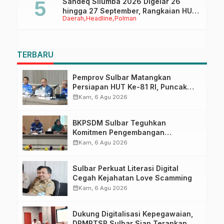
Sandeq Silumba 2026 Digelar 26
hingga 27 September, Rangkaian HUT
Daerah
Headline
Polman
Sulbar
TERBARU
Pemprov Sulbar Matangkan
Persiapan HUT Ke-81 RI, Puncak
Upacara di Lapangan Ahmad
calendar_month
Kam, 6 Agu 2026
Kirang
BKPSDM Sulbar Teguhkan
Komitmen Pengembangan
Kompetensi ASN melalui
calendar_month
Kam, 6 Agu 2026
Penandatanganan Perjanjian
Tugas Belajar 2026
Sulbar Perkuat Literasi Digital
Cegah Kejahatan Love Scamming
calendar_month
Kam, 6 Agu 2026
Dukung Digitalisasi Kepegawaian,
DPMPTSP Sulbar Siap Terapkan