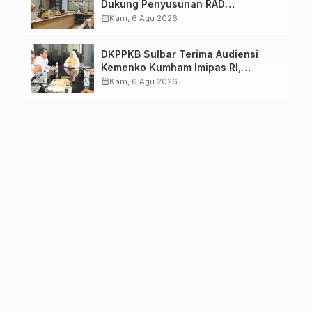
Dukung Penyusunan RAD
TPB/SDGs Sulawesi Barat
calendar_month
Kam, 6 Agu 2026
DKPPKB Sulbar Terima Audiensi
Kemenko Kumham Imipas RI,
Perkuat Pelayanan Kesehatan bagi
calendar_month
Kam, 6 Agu 2026
Kelompok Rentan