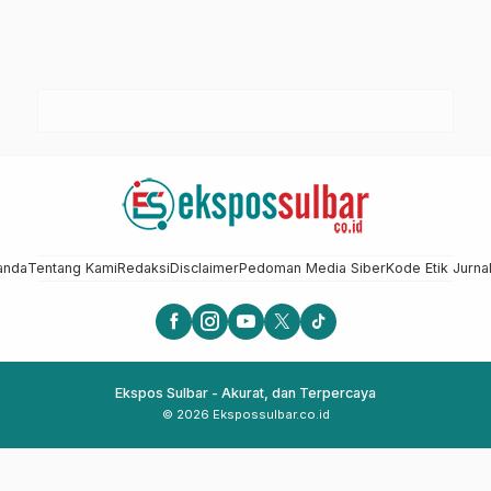
anda
Tentang Kami
Redaksi
Disclaimer
Pedoman Media Siber
Kode Etik Jurnal
Ekspos Sulbar - Akurat, dan Terpercaya
© 2026 Ekspossulbar.co.id