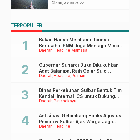
calendar_month
Sab, 3 Sep 2022
TERPOPULER
Bukan Hanya Membantu Ibunya
Berusaha, PNM Juga Menjaga Mimpi
Daerah
Headline
Mamasa
Anaknya Untuk Menggapai Cita-Cita
Gubernur Suhardi Duka Dikukuhkan
Adat Balanipa, Raih Gelar Sulo
Daerah
Headline
Polman
Tappidena
Dinas Perkebunan Sulbar Bentuk Tim
Kendali Internal ICS untuk Dukung
Daerah
Pasangkayu
Sertifikasi ISPO Pekebun di
Pasangkayu
Antisipasi Gelombang Hoaks Agustus,
Pemprov Sulbar Ajak Warga Jaga
Daerah
Headline
Ruang Digital