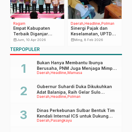
Ragam
Daerah
Headline
Polman
M
Empat Kabupaten
Sinergi Pajak dan
P
Terbaik Diganjar
Keselamatan, UPTD
P
Penghargaan di
Pajak Polman Bapenda
B
calendar_month
calendar_month
calendar_month
Jum, 10 Apr 2026
Ming, 8 Feb 2026
Musrenbang Sulbar
Sulbar Siap Dukung
R
TERPOPULER
2027
Operasi Marano 2026
P
Bukan Hanya Membantu Ibunya
Berusaha, PNM Juga Menjaga Mimpi
Daerah
Headline
Mamasa
Anaknya Untuk Menggapai Cita-Cita
Gubernur Suhardi Duka Dikukuhkan
Adat Balanipa, Raih Gelar Sulo
Daerah
Headline
Polman
Tappidena
Dinas Perkebunan Sulbar Bentuk Tim
Kendali Internal ICS untuk Dukung
Daerah
Pasangkayu
Sertifikasi ISPO Pekebun di
Pasangkayu