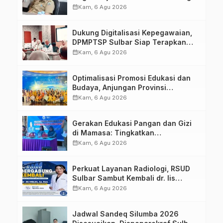
calendar_month
Kam, 6 Agu 2026
Dukung Digitalisasi Kepegawaian,
DPMPTSP Sulbar Siap Terapkan
Aplikasi FLEKSI ASN
calendar_month
Kam, 6 Agu 2026
Optimalisasi Promosi Edukasi dan
Budaya, Anjungan Provinsi
Sulawesi Barat Perkuat Kolaborasi
calendar_month
Kam, 6 Agu 2026
Strategis Bersama Sky World TMII
Gerakan Edukasi Pangan dan Gizi
di Mamasa: Tingkatkan
Pengetahuan dan Keterampilan
calendar_month
Kam, 6 Agu 2026
Keluarga dalam Pemenuhan Gizi
Perkuat Layanan Radiologi, RSUD
Sulbar Sambut Kembali dr. Iis
Imelda, Sp.Rad
calendar_month
Kam, 6 Agu 2026
Jadwal Sandeq Silumba 2026