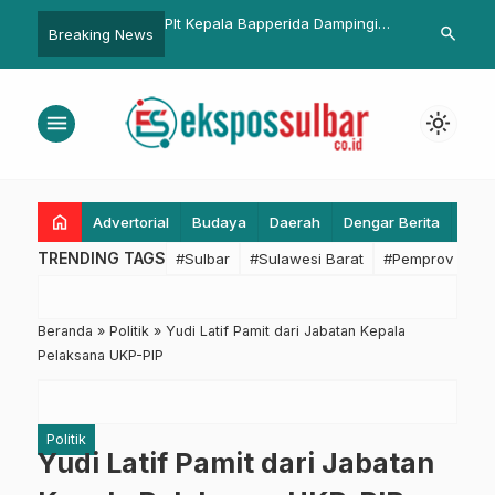
a Bapperida Dampingi
Kapolda Sulbar Perkuat
Menuju Birok
search
Breaking News
Sulbar Tinjau Lokasi
Silaturahmi, Mancing Ria
Sulbar Tunta
MARR II Ruas TPI–Tambi
Meriahkan Hari Bhayangkara ke-
dengan Hadi
79
Pendampinga
menu
light_mode
Kominfo
home
Advertorial
Budaya
Daerah
Dengar Berita
Eko
TRENDING TAGS
#Sulbar
#Sulawesi Barat
#Pemprov Sulba
Beranda
»
Politik
»
Yudi Latif Pamit dari Jabatan Kepala
Pelaksana UKP-PIP
Politik
Yudi Latif Pamit dari Jabatan