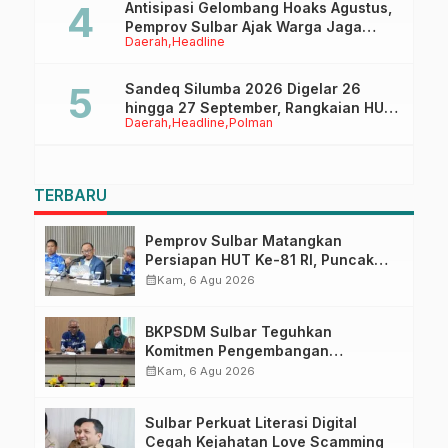
Antisipasi Gelombang Hoaks Agustus,
Pemprov Sulbar Ajak Warga Jaga
Daerah
Headline
Ruang Digital
Sandeq Silumba 2026 Digelar 26
hingga 27 September, Rangkaian HUT
Daerah
Headline
Polman
Sulbar
TERBARU
Pemprov Sulbar Matangkan
Persiapan HUT Ke-81 RI, Puncak
Upacara di Lapangan Ahmad
calendar_month
Kam, 6 Agu 2026
Kirang
BKPSDM Sulbar Teguhkan
Komitmen Pengembangan
Kompetensi ASN melalui
calendar_month
Kam, 6 Agu 2026
Penandatanganan Perjanjian
Tugas Belajar 2026
Sulbar Perkuat Literasi Digital
Cegah Kejahatan Love Scamming