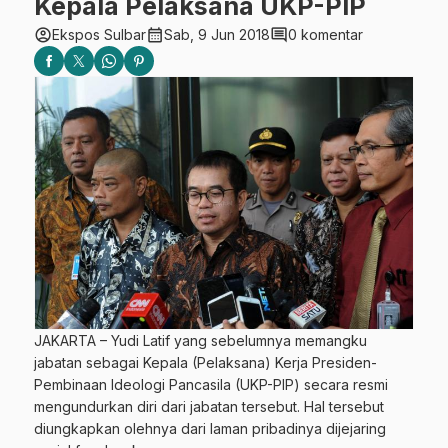
Kepala Pelaksana UKP-PIP
account_circle
calendar_month
comment
Ekspos Sulbar
Sab, 9 Jun 2018
0 komentar
JAKARTA – Yudi Latif yang sebelumnya memangku
jabatan sebagai Kepala (Pelaksana) Kerja Presiden-
Pembinaan Ideologi Pancasila (UKP-PIP) secara resmi
mengundurkan diri dari jabatan tersebut. Hal tersebut
diungkapkan olehnya dari laman pribadinya dijejaring