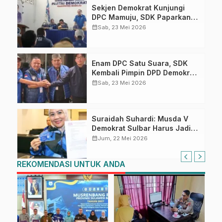
Sekjen Demokrat Kunjungi
DPC Mamuju, SDK Paparkan
Target Politik Demokrat Sulbar
calendar_month
Sab, 23 Mei 2026
Enam DPC Satu Suara, SDK
Kembali Pimpin DPD Demokrat
Sulbar
calendar_month
Sab, 23 Mei 2026
Suraidah Suhardi: Musda V
Demokrat Sulbar Harus Jadi
Momentum Rawat
calendar_month
Jum, 22 Mei 2026
Kepercayaan Publik
REKOMENDASI UNTUK ANDA