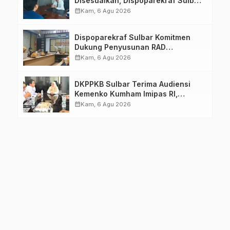
Disesuaikan, Dispoparekraf Sulbar
Pastikan Persiapan Tetap
calendar_month
Kam, 6 Agu 2026
Dimatangkan
Dispoparekraf Sulbar Komitmen
Dukung Penyusunan RAD
TPB/SDGs Sulawesi Barat
calendar_month
Kam, 6 Agu 2026
DKPPKB Sulbar Terima Audiensi
Kemenko Kumham Imipas RI,
Perkuat Pelayanan Kesehatan bagi
calendar_month
Kam, 6 Agu 2026
Kelompok Rentan