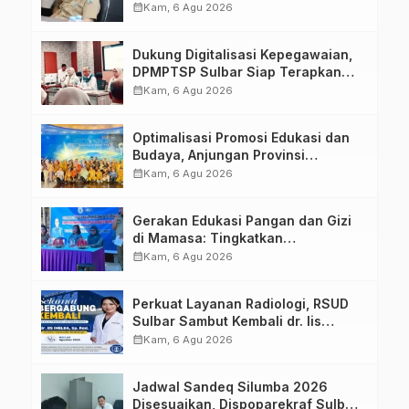
calendar_month
Kam, 6 Agu 2026
Dukung Digitalisasi Kepegawaian,
DPMPTSP Sulbar Siap Terapkan
Aplikasi FLEKSI ASN
calendar_month
Kam, 6 Agu 2026
Optimalisasi Promosi Edukasi dan
Budaya, Anjungan Provinsi
Sulawesi Barat Perkuat Kolaborasi
calendar_month
Kam, 6 Agu 2026
Strategis Bersama Sky World TMII
Gerakan Edukasi Pangan dan Gizi
di Mamasa: Tingkatkan
Pengetahuan dan Keterampilan
calendar_month
Kam, 6 Agu 2026
Keluarga dalam Pemenuhan Gizi
Perkuat Layanan Radiologi, RSUD
Sulbar Sambut Kembali dr. Iis
Imelda, Sp.Rad
calendar_month
Kam, 6 Agu 2026
Jadwal Sandeq Silumba 2026
Disesuaikan, Dispoparekraf Sulbar