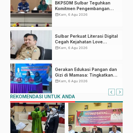
BKPSDM Sulbar Teguhkan
Komitmen Pengembangan
Kompetensi ASN melalui
calendar_month
Kam, 6 Agu 2026
Penandatanganan Perjanjian
Tugas Belajar 2026
Sulbar Perkuat Literasi Digital
Cegah Kejahatan Love
Scamming
calendar_month
Kam, 6 Agu 2026
Gerakan Edukasi Pangan dan
Gizi di Mamasa: Tingkatkan
Pengetahuan dan
calendar_month
Kam, 6 Agu 2026
Keterampilan Keluarga dalam
Pemenuhan Gizi
REKOMENDASI UNTUK ANDA