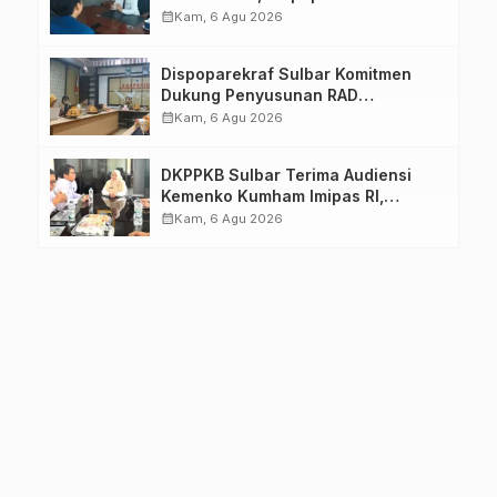
Pastikan Persiapan Tetap
calendar_month
Kam, 6 Agu 2026
Dimatangkan
Dispoparekraf Sulbar Komitmen
Dukung Penyusunan RAD
TPB/SDGs Sulawesi Barat
calendar_month
Kam, 6 Agu 2026
DKPPKB Sulbar Terima Audiensi
Kemenko Kumham Imipas RI,
Perkuat Pelayanan Kesehatan bagi
calendar_month
Kam, 6 Agu 2026
Kelompok Rentan