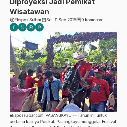
Diproyeksi Jadi Pemikat
Wisatawan
account_circle
calendar_month
comment
Ekspos Sulbar
Sel, 11 Sep 2018
0 komentar
ekspossulbar.com, PASANGKAYU — Tahun ini, untuk
pertama kalinya Pemkab Pasangkayu menggelar Festival