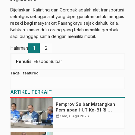
Dijelaskan, Katinting dan Gerobak adalah alat transportasi
sekaligus sebagai alat yang dipergunakan untuk mengais
rezeki bagi masyarakat Pasangkayu sejak dahulu kala.
Bahkan zaman dulu orang yang telah memiliki gerobak
sapi dianggap sama dengan memiliki mobil.
Halaman
1
2
Penulis
: Ekspos Sulbar
Tags
featured
ARTIKEL TERKAIT
Pemprov Sulbar Matangkan
Persiapan HUT Ke-81 RI,
Puncak Upacara di Lapangan
calendar_month
Kam, 6 Agu 2026
Ahmad Kirang