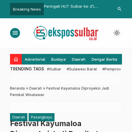
HUT Sulbar ke-21,
Transparan dan Tepat Sasaran,
Kepala Kesba
search
Breaking News
ulbar Gelar Kegiatan
Pemprov Sulbar Melalui
Tekankan Dis
ai
Inspektorat Perkuat Monitoring
Penguatan Tu
Beasiswa Pendidikan
2026
menu
light_mode
home
Advertorial
Budaya
Daerah
Dengar Berita
Eko
TRENDING TAGS
#Sulbar
#Sulawesi Barat
#Pemprov Sulba
Beranda
»
Daerah
»
Festival Kayumaloa Diproyeksi Jadi
Pemikat Wisatawan
Daerah
Pasangkayu
Festival Kayumaloa