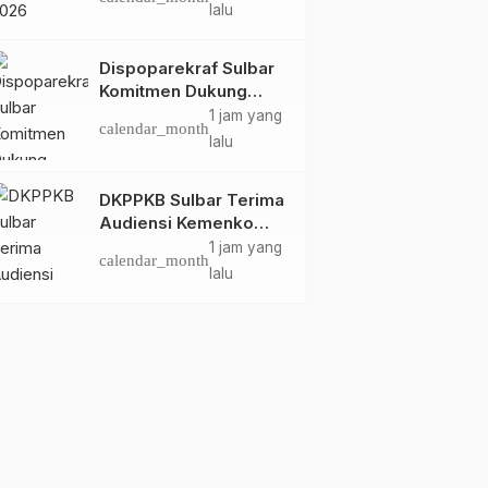
Dispoparekraf Sulbar
lalu
Pastikan Persiapan
Tetap Dimatangkan
Dispoparekraf Sulbar
Komitmen Dukung
Penyusunan RAD
1 jam yang
calendar_month
TPB/SDGs Sulawesi
lalu
Barat
DKPPKB Sulbar Terima
Audiensi Kemenko
Kumham Imipas RI,
1 jam yang
calendar_month
Perkuat Pelayanan
lalu
Kesehatan bagi
Kelompok Rentan