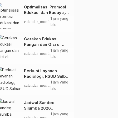
Optimalisasi Promosi
Edukasi dan Budaya,
Anjungan Provinsi
1 jam yang
calendar_month
Sulawesi Barat Perkuat
lalu
Kolaborasi Strategis
Bersama Sky World
Gerakan Edukasi
Headline
Hukum
Daerah
Headline
TMII
Latpra Ops Pekat
Polisi Amankan Seorang
Pangan dan Gizi di
Marano 2026 Digelar,
Mamasa: Tingkatkan
Kakek di Kalukku Diduga
1 jam yang
calendar_month
Pengetahuan dan
Kapolda Sulbar
Setubuhi Anak Dibawah
Rab, 21 Jan
Sel, 5 Nov
lalu
calendar_month
calendar_month
Keterampilan Keluarga
Targetkan Kamtibmas
Umur
2026
2024
dalam Pemenuhan Gizi
Kondusif Jelang
Perkuat Layanan
Ramadan
Radiologi, RSUD Sulbar
Sambut Kembali dr. Iis
1 jam yang
calendar_month
Imelda, Sp.Rad
lalu
Jadwal Sandeq
Silumba 2026
Disesuaikan,
1 jam yang
calendar_month