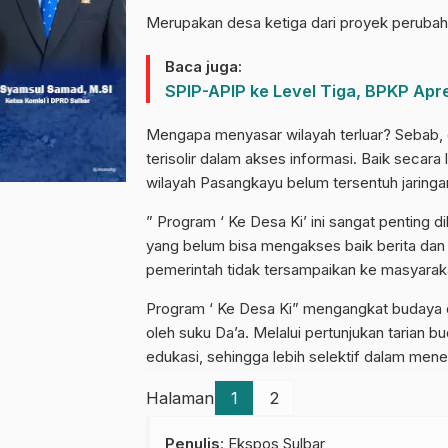
Merupakan desa ketiga dari proyek perubahan
Baca juga:
SPIP-APIP ke Level Tiga, BPKP Ap
Mengapa menyasar wilayah terluar? Sebab, d
terisolir dalam akses informasi. Baik secar
wilayah Pasangkayu belum tersentuh jaringan
” Program ‘ Ke Desa Ki’ ini sangat penting 
yang belum bisa mengakses baik berita dan 
pemerintah tidak tersampaikan ke masyarakat t
Program ‘ Ke Desa Ki” mengangkat budaya d
oleh suku Da’a. Melalui pertunjukan tarian 
edukasi, sehingga lebih selektif dalam mene
Halaman
1
2
Penulis
: Ekspos Sulbar