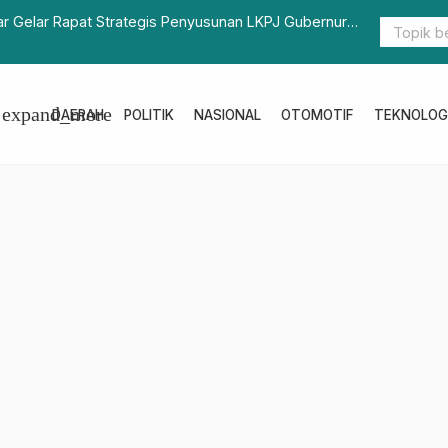
ar Gelar Rapat Strategis Penyusunan LKPJ Gubernur
Pemprov Su
abel
Penurunan 
expand_more
DAERAH
POLITIK
NASIONAL
OTOMOTIF
TEKNOLOG