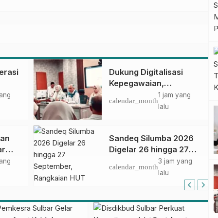
erasi
Dukung Digitalisasi
Kepegawaian,
DPMPTSP Sulbar Siap
yang
1 jam yang
calendar_month
Terapkan Aplikasi
lalu
FLEKSI ASN
dan
Sandeq Silumba 2026
ar
Digelar 26 hingga 27
September, Rangkaian
yang
3 jam yang
calendar_month
dalam
HUT Sulbar
lalu
asa
kasi