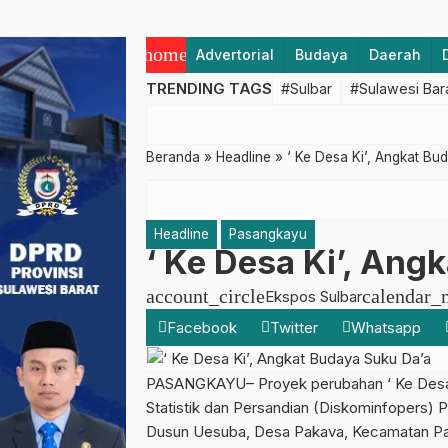
home
Advertorial
Budaya
Daerah
TRENDING TAGS
#Sulbar
#Sulawesi Bar
Beranda
»
Headline
»
‘ Ke Desa Ki’, Angkat Bu
Headline
Pasangkayu
‘ Ke Desa Ki’, Ang
account_circle
calendar_
Ekspos Sulbar
Facebook
Twitter
Whatsapp
PASANGKAYU– Proyek perubahan ‘ Ke Desa Ki
Statistik dan Persandian (Diskominfopers) Pa
Dusun Uesuba, Desa Pakava, Kecamatan Pa