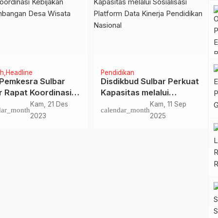
h
Headline
Pendidikan
 Pemkesra Sulbar
Disdikbud Sulbar Perkuat
r Rapat Koordinasi
Kapasitas melalui
jakan
Sosialisasi Platform Data
Kam, 21 Des
Kam, 11 Sep
dar_month
calendar_month
gembangan Desa
Kinerja Pendidikan
2023
2025
ta
Nasional