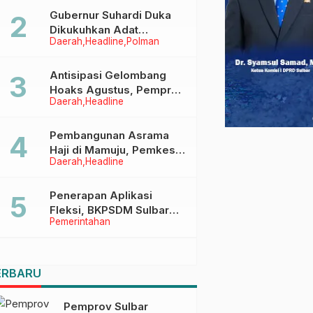
Menggapai Cita-Cita
Gubernur Suhardi Duka
Dikukuhkan Adat
Daerah
Headline
Polman
Balanipa, Raih Gelar Sulo
Tappidena
Antisipasi Gelombang
Hoaks Agustus, Pemprov
Daerah
Headline
Sulbar Ajak Warga Jaga
Ruang Digital
Pembangunan Asrama
Haji di Mamuju, Pemkesra
Daerah
Headline
dan Kementerian Haji
Sulbar Tinjau Lokasi
Penerapan Aplikasi
Fleksi, BKPSDM Sulbar
Pemerintahan
Dorong Transformasi
Digital Sistem Kehadiran
ASN
ERBARU
Pemprov Sulbar