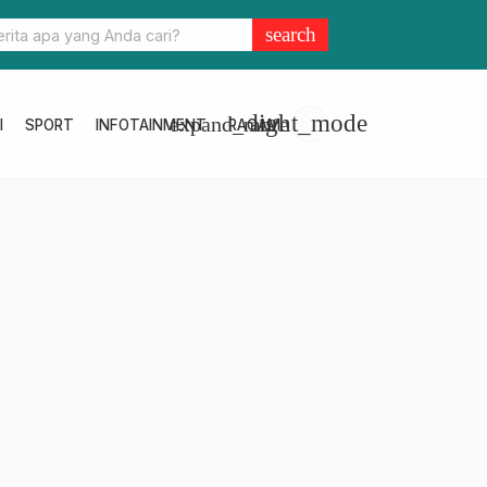
lbar Mantapkan Program Pastipadu, Libatkan Semua Pihak Perce
search
Stunting dan Kemiskinan
light_mode
expand_more
I
SPORT
INFOTAINMENT
RAGAM