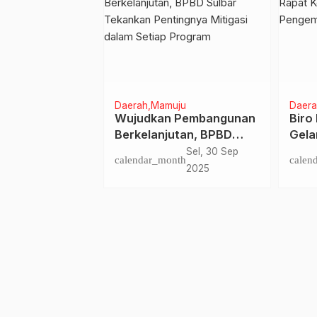
uju
Daerah
Mamuju
Daera
i Anjungan
Wujudkan Pembangunan
Biro
, Gubernur
Berkelanjutan, BPBD
Gela
an Persatuan
Sulbar Tekankan
Kebi
Sen, 31 Mar
Sel, 30 Sep
nth
calendar_month
calen
m untuk Bangun
Pentingnya Mitigasi
Pen
2025
2025
dalam Setiap Program
Wisa