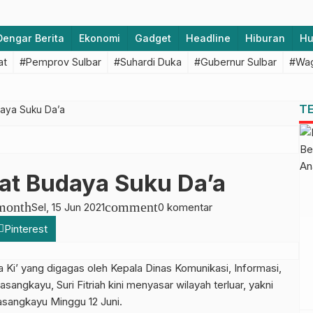
Dengar Berita
Ekonomi
Gadget
Headline
Hiburan
H
at
#Pemprov Sulbar
#Suhardi Duka
#Gubernur Sulbar
#Wag
T
daya Suku Da’a
kat Budaya Suku Da’a
month
comment
Sel, 15 Jun 2021
0 komentar
Pinterest
’ yang digagas oleh Kepala Dinas Komunikasi, Informasi,
sangkayu, Suri Fitriah kini menyasar wilayah terluar, yakni
sangkayu Minggu 12 Juni.