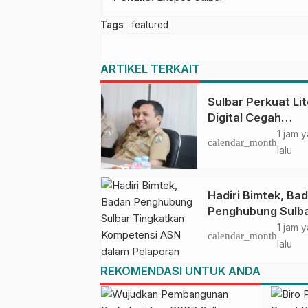
Tags
featured
ARTIKEL TERKAIT
Sulbar Perkuat Lit
Digital Cegah
Kejahatan Love
1 jam 
calendar_month
Scamming
lalu
Hadiri Bimtek, Ba
Penghubung Sulb
Tingkatkan
1 jam 
calendar_month
Kompetensi ASN 
lalu
Pelaporan SPT M
REKOMENDASI UNTUK ANDA
PPN Gunakan Apli
Coretax