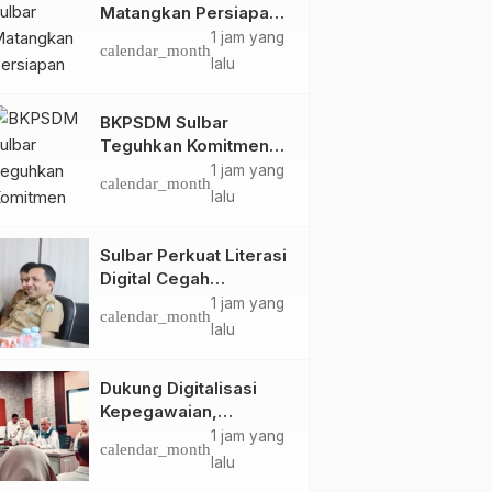
Matangkan Persiapan
HUT Ke-81 RI, Puncak
1 jam yang
calendar_month
Upacara di Lapangan
lalu
Ahmad Kirang
BKPSDM Sulbar
Teguhkan Komitmen
Pengembangan
1 jam yang
calendar_month
Kompetensi ASN
lalu
melalui
Penandatanganan
Sulbar Perkuat Literasi
Perjanjian Tugas
Digital Cegah
Belajar 2026
Kejahatan Love
1 jam yang
calendar_month
Scamming
lalu
Dukung Digitalisasi
Kepegawaian,
DPMPTSP Sulbar Siap
1 jam yang
calendar_month
Terapkan Aplikasi
lalu
FLEKSI ASN