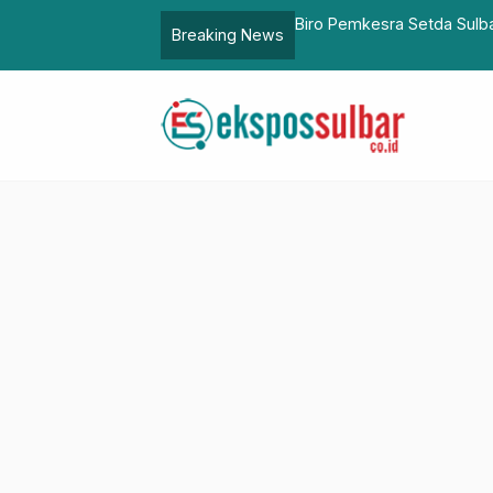
a Aspirasi Kerajaan Balanipa
Biro Pemkesra Setda Sulb
Breaking News
2025 Demi Laporan Akunt