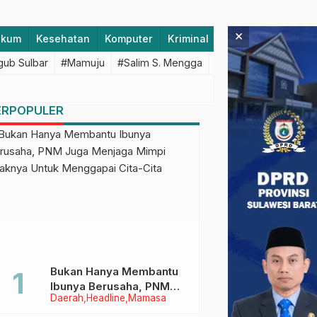
×
ukum
Kesehatan
Komputer
Kriminal
Lifestyle
Majen
ub Sulbar
#Mamuju
#Salim S. Mengga
#featured
#Polda S
ERPOPULER
Bukan Hanya Membantu
Ibunya Berusaha, PNM
Daerah
Headline
Mamasa
Juga Menjaga Mimpi
Anaknya Untuk