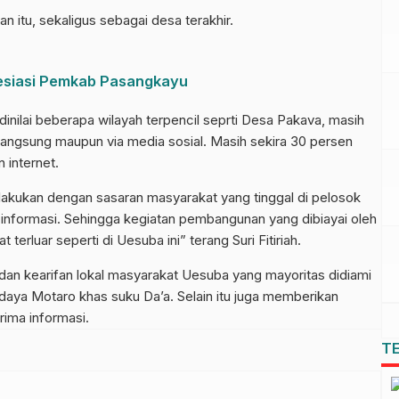
 itu, sekaligus sebagai desa terakhir.
resiasi Pemkab Pasangkayu
inilai beberapa wilayah terpencil seprti Desa Pakava, masih
a langsung maupun via media sosial. Masih sekira 30 persen
 internet.
dilakukan dengan sasaran masyarakat yang tinggal di pelosok
informasi. Sehingga kegiatan pembangunan yang dibiayai oleh
erluar seperti di Uesuba ini” terang Suri Fitiriah.
an kearifan lokal masyarakat Uesuba yang mayoritas didiami
budaya Motaro khas suku Da’a. Selain itu juga memberikan
rima informasi.
T