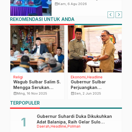
Pengetahuan dan
calendar_month
Kam, 6 Agu 2026
Keterampilan Keluarga dalam
Pemenuhan Gizi
REKOMENDASI UNTUK ANDA
an
Religi
Ekonomi
Headline
R
Wagub Sulbar Salim S.
Gubernur Sulbar
J
al
Mengga Serukan
Perjuangkan
P
ar
Penguatan Harmoni
Pembangunan
1
calendar_month
calendar_month
calendar_month
Ming, 16 Nov 2025
Sen, 2 Jun 2025
Sosial di Momen
Pertanian di
TERPOPULER
Maulid Nabi
Kementan, Fokus pada
Irigasi, Alsintan dan
Kakao
Gubernur Suhardi Duka Dikukuhkan
Adat Balanipa, Raih Gelar Sulo
Daerah
Headline
Polman
Tappidena