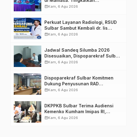
di Mamasa: Tingkatkan
Pengetahuan dan Keterampilan
calendar_month
Kam, 6 Agu 2026
Keluarga dalam Pemenuhan Gizi
Perkuat Layanan Radiologi, RSUD
Sulbar Sambut Kembali dr. Iis
Imelda, Sp.Rad
calendar_month
Kam, 6 Agu 2026
Jadwal Sandeq Silumba 2026
Disesuaikan, Dispoparekraf Sulbar
Pastikan Persiapan Tetap
calendar_month
Kam, 6 Agu 2026
Dimatangkan
Dispoparekraf Sulbar Komitmen
Dukung Penyusunan RAD
TPB/SDGs Sulawesi Barat
calendar_month
Kam, 6 Agu 2026
DKPPKB Sulbar Terima Audiensi
Kemenko Kumham Imipas RI,
Perkuat Pelayanan Kesehatan bagi
calendar_month
Kam, 6 Agu 2026
Kelompok Rentan