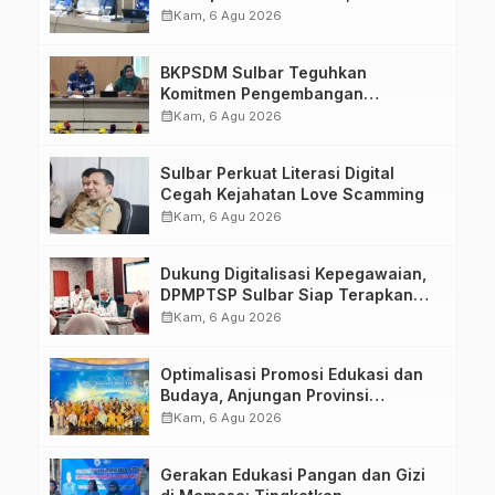
Upacara di Lapangan Ahmad
calendar_month
Kam, 6 Agu 2026
Kirang
BKPSDM Sulbar Teguhkan
Komitmen Pengembangan
Kompetensi ASN melalui
calendar_month
Kam, 6 Agu 2026
Penandatanganan Perjanjian
Tugas Belajar 2026
Sulbar Perkuat Literasi Digital
Cegah Kejahatan Love Scamming
calendar_month
Kam, 6 Agu 2026
Dukung Digitalisasi Kepegawaian,
DPMPTSP Sulbar Siap Terapkan
Aplikasi FLEKSI ASN
calendar_month
Kam, 6 Agu 2026
Optimalisasi Promosi Edukasi dan
Budaya, Anjungan Provinsi
Sulawesi Barat Perkuat Kolaborasi
calendar_month
Kam, 6 Agu 2026
Strategis Bersama Sky World TMII
Gerakan Edukasi Pangan dan Gizi