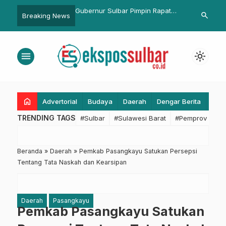
nisasi Laksanakan
Gubernur Sulbar Pimpin Rapat
Gubernur SD
search
Breaking News
n dan Pra Evaluasi
Pembahasan MoU SPAM Regional
Penyelesaian
EKPPP Mandiri 2025
Majene-Polman Senilai Rp300
Unsulbar mel
Miliar
Keuangan Da
menu
light_mode
home
Advertorial
Budaya
Daerah
Dengar Berita
Eko
TRENDING TAGS
#Sulbar
#Sulawesi Barat
#Pemprov Sulba
Beranda
»
Daerah
»
Pemkab Pasangkayu Satukan Persepsi
Tentang Tata Naskah dan Kearsipan
Daerah
Pasangkayu
Pemkab Pasangkayu Satukan