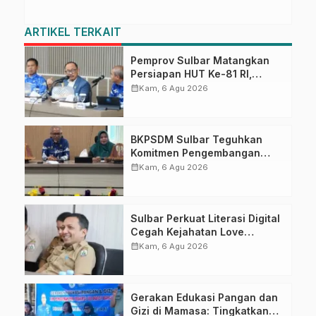
ARTIKEL TERKAIT
Pemprov Sulbar Matangkan
Persiapan HUT Ke-81 RI,
Puncak Upacara di Lapangan
calendar_month
Kam, 6 Agu 2026
Ahmad Kirang
BKPSDM Sulbar Teguhkan
Komitmen Pengembangan
Kompetensi ASN melalui
calendar_month
Kam, 6 Agu 2026
Penandatanganan Perjanjian
Tugas Belajar 2026
Sulbar Perkuat Literasi Digital
Cegah Kejahatan Love
Scamming
calendar_month
Kam, 6 Agu 2026
Gerakan Edukasi Pangan dan
Gizi di Mamasa: Tingkatkan