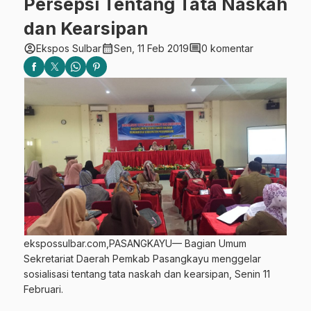
Persepsi Tentang Tata Naskah
dan Kearsipan
account_circle
calendar_month
comment
Ekspos Sulbar
Sen, 11 Feb 2019
0 komentar
ekspossulbar.com,PASANGKAYU— Bagian Umum
Sekretariat Daerah Pemkab Pasangkayu menggelar
sosialisasi tentang tata naskah dan kearsipan, Senin 11
Februari.