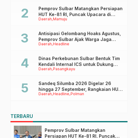
Pemprov Sulbar Matangkan Persiapan
HUT Ke-81 RI, Puncak Upacara di
Daerah
Mamuju
Lapangan Ahmad Kirang
Antisipasi Gelombang Hoaks Agustus,
Pemprov Sulbar Ajak Warga Jaga
Daerah
Headline
Ruang Digital
Dinas Perkebunan Sulbar Bentuk Tim
Kendali Internal ICS untuk Dukung
Daerah
Pasangkayu
Sertifikasi ISPO Pekebun di
Pasangkayu
Sandeq Silumba 2026 Digelar 26
hingga 27 September, Rangkaian HUT
Daerah
Headline
Polman
Sulbar
TERBARU
Pemprov Sulbar Matangkan
Persiapan HUT Ke-81 RI, Puncak