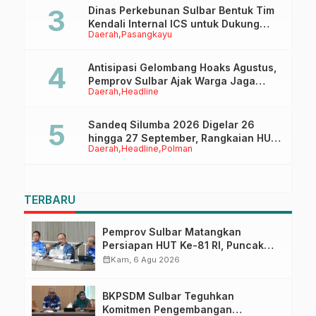
Dinas Perkebunan Sulbar Bentuk Tim
Kendali Internal ICS untuk Dukung
Daerah
Pasangkayu
Sertifikasi ISPO Pekebun di
Pasangkayu
Antisipasi Gelombang Hoaks Agustus,
Pemprov Sulbar Ajak Warga Jaga
Daerah
Headline
Ruang Digital
Sandeq Silumba 2026 Digelar 26
hingga 27 September, Rangkaian HUT
Daerah
Headline
Polman
Sulbar
TERBARU
Pemprov Sulbar Matangkan
Persiapan HUT Ke-81 RI, Puncak
Upacara di Lapangan Ahmad
calendar_month
Kam, 6 Agu 2026
Kirang
BKPSDM Sulbar Teguhkan
Komitmen Pengembangan