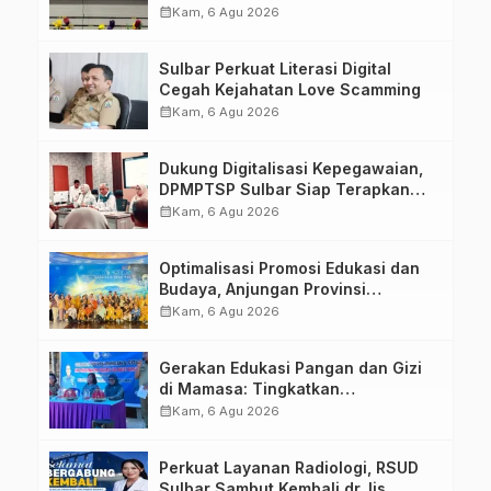
Kompetensi ASN melalui
calendar_month
Kam, 6 Agu 2026
Penandatanganan Perjanjian
Tugas Belajar 2026
Sulbar Perkuat Literasi Digital
Cegah Kejahatan Love Scamming
calendar_month
Kam, 6 Agu 2026
Dukung Digitalisasi Kepegawaian,
DPMPTSP Sulbar Siap Terapkan
Aplikasi FLEKSI ASN
calendar_month
Kam, 6 Agu 2026
Optimalisasi Promosi Edukasi dan
Budaya, Anjungan Provinsi
Sulawesi Barat Perkuat Kolaborasi
calendar_month
Kam, 6 Agu 2026
Strategis Bersama Sky World TMII
Gerakan Edukasi Pangan dan Gizi
di Mamasa: Tingkatkan
Pengetahuan dan Keterampilan
calendar_month
Kam, 6 Agu 2026
Keluarga dalam Pemenuhan Gizi
Perkuat Layanan Radiologi, RSUD
Sulbar Sambut Kembali dr. Iis