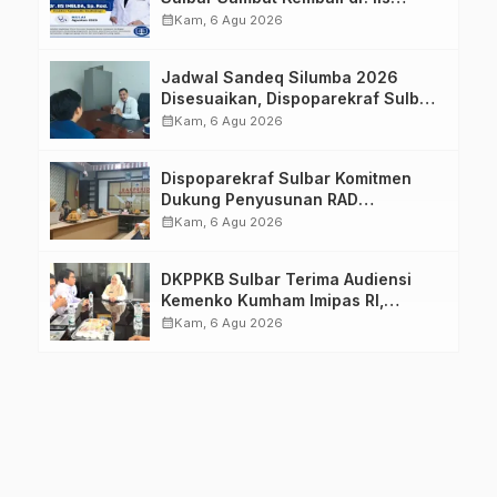
Imelda, Sp.Rad
calendar_month
Kam, 6 Agu 2026
Jadwal Sandeq Silumba 2026
Disesuaikan, Dispoparekraf Sulbar
Pastikan Persiapan Tetap
calendar_month
Kam, 6 Agu 2026
Dimatangkan
Dispoparekraf Sulbar Komitmen
Dukung Penyusunan RAD
TPB/SDGs Sulawesi Barat
calendar_month
Kam, 6 Agu 2026
DKPPKB Sulbar Terima Audiensi
Kemenko Kumham Imipas RI,
Perkuat Pelayanan Kesehatan bagi
calendar_month
Kam, 6 Agu 2026
Kelompok Rentan