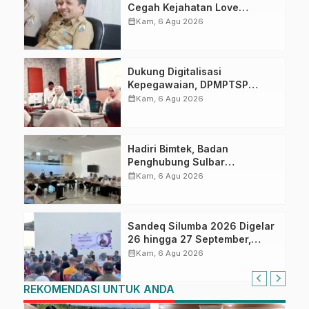
Cegah Kejahatan Love
Scamming
calendar_month
Kam, 6 Agu 2026
Dukung Digitalisasi
Kepegawaian, DPMPTSP
Sulbar Siap Terapkan Aplikasi
calendar_month
Kam, 6 Agu 2026
FLEKSI ASN
Hadiri Bimtek, Badan
Penghubung Sulbar
Tingkatkan Kompetensi ASN
calendar_month
Kam, 6 Agu 2026
dalam Pelaporan SPT Masa
PPN Gunakan Aplikasi Coretax
Sandeq Silumba 2026 Digelar
26 hingga 27 September,
Rangkaian HUT Sulbar
calendar_month
Kam, 6 Agu 2026
REKOMENDASI UNTUK ANDA