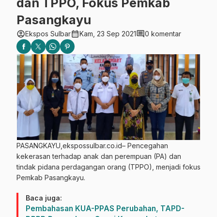
dan TPPO, Fokus Pemkab
Pasangkayu
account_circle
calendar_month
comment
Ekspos Sulbar
Kam, 23 Sep 2021
0 komentar
PASANGKAYU,ekspossulbar.co.id– Pencegahan
kekerasan terhadap anak dan perempuan (PA) dan
tindak pidana perdagangan orang (TPPO), menjadi fokus
Pemkab Pasangkayu.
Baca juga:
Pembahasan KUA-PPAS Perubahan, TAPD-