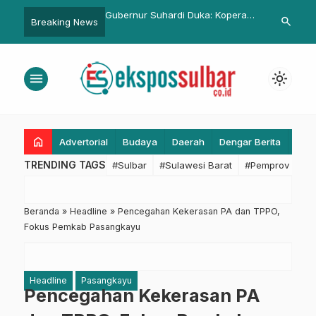
r Suhardi Duka: Koperasi
Juarai Pengelolaan Anggaran,
Penataan U
search
Breaking News
aya Bentuk Perlindungan
Kades di Pasangkayu Diganjar
Distribusi I
SN agar Tak Terjerat
Umrah Gratis
Lakejo Pol
egal
menu
light_mode
home
Advertorial
Budaya
Daerah
Dengar Berita
Eko
TRENDING TAGS
#Sulbar
#Sulawesi Barat
#Pemprov Sulba
Beranda
»
Headline
»
Pencegahan Kekerasan PA dan TPPO,
Fokus Pemkab Pasangkayu
Headline
Pasangkayu
Pencegahan Kekerasan PA