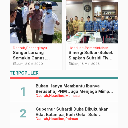
Daerah
Pasangkayu
Headline
Pemerintahan
D
Sungai Lariang
Sinergi Sulbar-Sulsel:
P
Semakin Ganas,
Siapkan Subsidi Fly
D
Bupati Desak Balai
Jaya Air untuk Rute
M
calendar_month
calendar_month
calendar_month
Jum, 2 Okt 2020
Sen, 18 Mei 2026
Segera Bertindak
Mamuju, Makassar,
P
TERPOPULER
hingga Bone
Bukan Hanya Membantu Ibunya
Berusaha, PNM Juga Menjaga Mimpi
Daerah
Headline
Mamasa
Anaknya Untuk Menggapai Cita-Cita
Gubernur Suhardi Duka Dikukuhkan
Adat Balanipa, Raih Gelar Sulo
Daerah
Headline
Polman
Tappidena