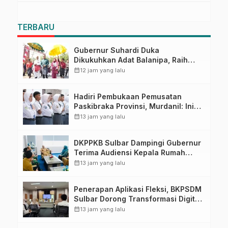
Pasangkayu
TERBARU
Gubernur Suhardi Duka
Dikukuhkan Adat Balanipa, Raih
Gelar Sulo Tappidena
calendar_month
12 jam yang lalu
Hadiri Pembukaan Pemusatan
Paskibraka Provinsi, Murdanil: Ini
Membentuk Karakter Hingga
calendar_month
13 jam yang lalu
Kedisiplinannya
DKPPKB Sulbar Dampingi Gubernur
Terima Audiensi Kepala Rumah
Sakit TK. III Punggawa Malolo
calendar_month
13 jam yang lalu
Penerapan Aplikasi Fleksi, BKPSDM
Sulbar Dorong Transformasi Digital
Sistem Kehadiran ASN
calendar_month
13 jam yang lalu