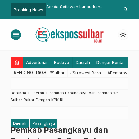
iawan Luncurkan
PKK Sulbar Dorong Toga dan
Wagub Jabar:
search
Breaking News
ealth Heroes Nutrihunt
Pupuk Organik sebagai Sumber
Sebagai Age
Barat
Ekonomi Keluarga
menu
light_mode
home
Advertorial
Budaya
Daerah
Dengar Berita
Eko
TRENDING TAGS
#Sulbar
#Sulawesi Barat
#Pemprov Sulba
Beranda
»
Daerah
»
Pemkab Pasangkayu dan Pemkab se-
Sulbar Rakor Dengan KPK RI.
Daerah
Pasangkayu
Pemkab Pasangkayu dan