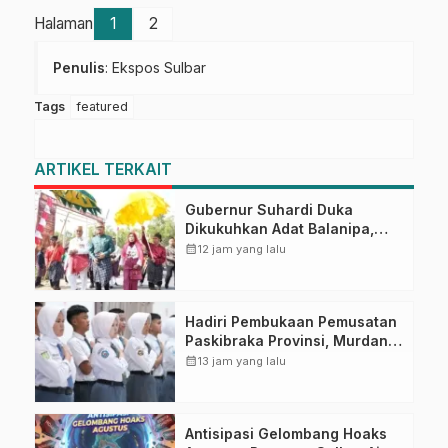
Halaman
1
2
Penulis
: Ekspos Sulbar
Tags
featured
ARTIKEL TERKAIT
Gubernur Suhardi Duka
Dikukuhkan Adat Balanipa,
Raih Gelar Sulo Tappidena
calendar_month
12 jam yang lalu
Hadiri Pembukaan Pemusatan
Paskibraka Provinsi, Murdanil:
Ini Membentuk Karakter
calendar_month
13 jam yang lalu
Hingga Kedisiplinannya
Antisipasi Gelombang Hoaks