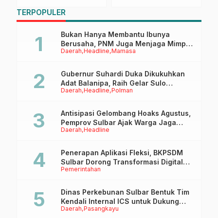
Koordinasi dengan
Beras
S
TERPOPULER
Dinas Kominfo
T
K
L
Bukan Hanya Membantu Ibunya
Berusaha, PNM Juga Menjaga Mimpi
Daerah
Headline
Mamasa
Anaknya Untuk Menggapai Cita-Cita
Gubernur Suhardi Duka Dikukuhkan
Adat Balanipa, Raih Gelar Sulo
Daerah
Headline
Polman
Tappidena
Antisipasi Gelombang Hoaks Agustus,
Pemprov Sulbar Ajak Warga Jaga
Daerah
Headline
Ruang Digital
Penerapan Aplikasi Fleksi, BKPSDM
Sulbar Dorong Transformasi Digital
Pemerintahan
Sistem Kehadiran ASN
Dinas Perkebunan Sulbar Bentuk Tim
Kendali Internal ICS untuk Dukung
Daerah
Pasangkayu
Sertifikasi ISPO Pekebun di