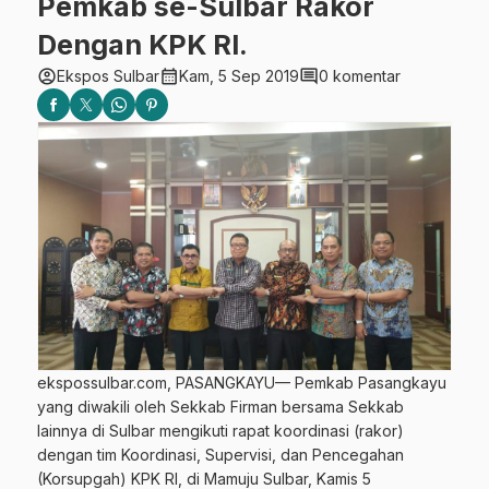
Pemkab se-Sulbar Rakor
Dengan KPK RI.
account_circle
calendar_month
comment
Ekspos Sulbar
Kam, 5 Sep 2019
0 komentar
ekspossulbar.com, PASANGKAYU— Pemkab Pasangkayu
yang diwakili oleh Sekkab Firman bersama Sekkab
lainnya di Sulbar mengikuti rapat koordinasi (rakor)
dengan tim Koordinasi, Supervisi, dan Pencegahan
(Korsupgah) KPK RI, di Mamuju Sulbar, Kamis 5