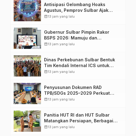
Antisipasi Gelombang Hoaks
Agustus, Pemprov Sulbar Ajak
Warga Jaga Ruang Digital
calendar_month
13 jam yang lalu
Gubernur Sulbar Pimpin Rakor
BSPS 2026: Mamuju dan
Pasangkayu Masih Nol Realisasi
calendar_month
13 jam yang lalu
dari Kuota 5.250 Unit
Dinas Perkebunan Sulbar Bentuk
Tim Kendali Internal ICS untuk
Dukung Sertifikasi ISPO Pekebun di
calendar_month
13 jam yang lalu
Pasangkayu
Penyusunan Dokumen RAD
TPB/SDGs 2025–2029 Perkuat
Arah Pembangunan Berkelanjutan
calendar_month
13 jam yang lalu
Sulawesi Barat
Panitia HUT RI dan HUT Sulbar
Matangkan Persiapan, Berbagai
Lomba Akan Dilaksanakan Pemprov
calendar_month
13 jam yang lalu
Sulbar