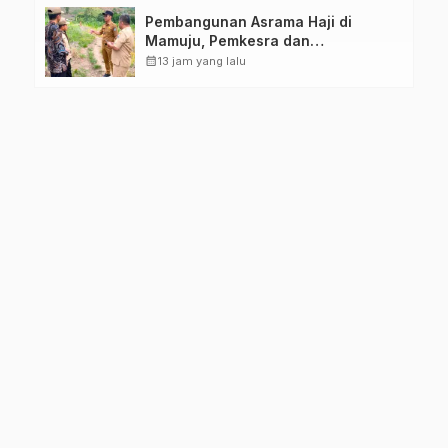
Pembangunan Asrama Haji di
Mamuju, Pemkesra dan
Kementerian Haji Sulbar Tinjau
calendar_month
13 jam yang lalu
Lokasi