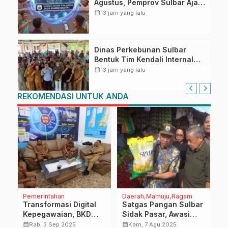
Agustus, Pemprov Sulbar Ajak
Warga Jaga Ruang Digital
calendar_month
13 jam yang lalu
Dinas Perkebunan Sulbar
Bentuk Tim Kendali Internal
ICS untuk Dukung Sertifikasi
calendar_month
13 jam yang lalu
ISPO Pekebun di Pasangkayu
REKOMENDASI UNTUK ANDA
Pemerintahan
Daerah
Mamuju
Ragam
M
n
Transformasi Digital
Satgas Pangan Sulbar
D
Kepegawaian, BKD
Sidak Pasar, Awasi
P
Sulbar Jalin
Distribusi dan Kualitas
S
calendar_month
calendar_month
calendar_month
Rab, 3 Sep 2025
Kam, 7 Agu 2025