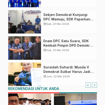
Sekjen Demokrat Kunjungi
DPC Mamuju, SDK Paparkan
Target Politik Demokrat Sulbar
calendar_month
Sab, 23 Mei 2026
Enam DPC Satu Suara, SDK
Kembali Pimpin DPD Demokrat
Sulbar
calendar_month
Sab, 23 Mei 2026
Suraidah Suhardi: Musda V
Demokrat Sulbar Harus Jadi
Momentum Rawat
calendar_month
Jum, 22 Mei 2026
Kepercayaan Publik
REKOMENDASI UNTUK ANDA