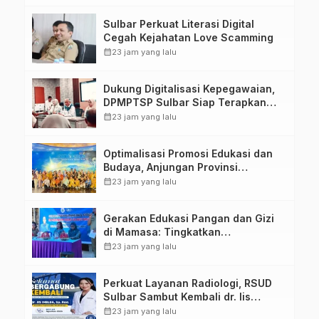
Tugas Belajar 2026
Sulbar Perkuat Literasi Digital
Cegah Kejahatan Love Scamming
calendar_month
23 jam yang lalu
Dukung Digitalisasi Kepegawaian,
DPMPTSP Sulbar Siap Terapkan
Aplikasi FLEKSI ASN
calendar_month
23 jam yang lalu
Optimalisasi Promosi Edukasi dan
Budaya, Anjungan Provinsi
Sulawesi Barat Perkuat Kolaborasi
calendar_month
23 jam yang lalu
Strategis Bersama Sky World TMII
Gerakan Edukasi Pangan dan Gizi
di Mamasa: Tingkatkan
Pengetahuan dan Keterampilan
calendar_month
23 jam yang lalu
Keluarga dalam Pemenuhan Gizi
Perkuat Layanan Radiologi, RSUD
Sulbar Sambut Kembali dr. Iis
Imelda, Sp.Rad
calendar_month
23 jam yang lalu