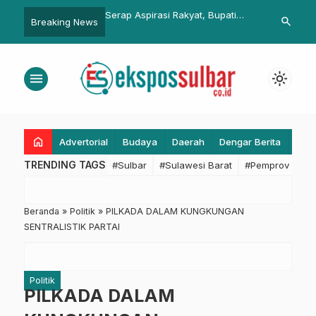
rasi Rakyat, Bupati
Rujab Resmi Ditempati, Gubernur
Hadiri Dzikir
search
Breaking News
…
 Massifkan Kunjungan
Suhardi Duka Tegaskan
Sulbar, Jun
atan
Keterbukaan bagi Masyarakat
Pentingnya E
Perbaikan Dir
menu
light_mode
home
Advertorial
Budaya
Daerah
Dengar Berita
Eko
TRENDING TAGS
#Sulbar
#Sulawesi Barat
#Pemprov Sulba
Beranda
»
Politik
»
PILKADA DALAM KUNGKUNGAN
SENTRALISTIK PARTAI
Politik
PILKADA DALAM