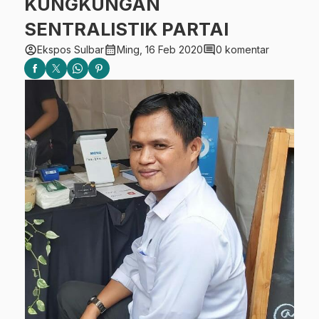
KUNGKUNGAN
SENTRALISTIK PARTAI
account_circle
calendar_month
comment
Ekspos Sulbar
Ming, 16 Feb 2020
0 komentar