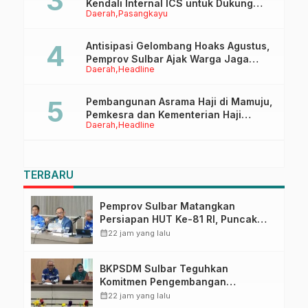
Kendali Internal ICS untuk Dukung
Daerah
Pasangkayu
Sertifikasi ISPO Pekebun di
Pasangkayu
Antisipasi Gelombang Hoaks Agustus,
Pemprov Sulbar Ajak Warga Jaga
Daerah
Headline
Ruang Digital
Pembangunan Asrama Haji di Mamuju,
Pemkesra dan Kementerian Haji
Daerah
Headline
Sulbar Tinjau Lokasi
TERBARU
Pemprov Sulbar Matangkan
Persiapan HUT Ke-81 RI, Puncak
Upacara di Lapangan Ahmad
calendar_month
22 jam yang lalu
Kirang
BKPSDM Sulbar Teguhkan
Komitmen Pengembangan
Kompetensi ASN melalui
calendar_month
22 jam yang lalu
Penandatanganan Perjanjian