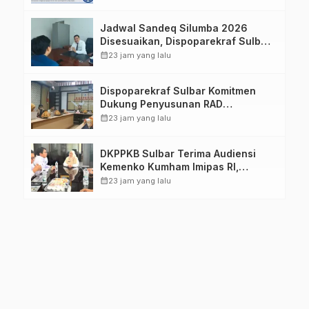
Jadwal Sandeq Silumba 2026
Disesuaikan, Dispoparekraf Sulbar
Pastikan Persiapan Tetap
calendar_month
23 jam yang lalu
Dimatangkan
Dispoparekraf Sulbar Komitmen
Dukung Penyusunan RAD
TPB/SDGs Sulawesi Barat
calendar_month
23 jam yang lalu
DKPPKB Sulbar Terima Audiensi
Kemenko Kumham Imipas RI,
Perkuat Pelayanan Kesehatan bagi
calendar_month
23 jam yang lalu
Kelompok Rentan