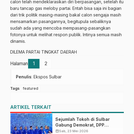
calon telah mendeklarasikan diri berpasangan, setelah itu
baru tancap gas meloby partai. Entah bisa saja ini bagian
dari trik politik masing-masing bakal calon sengaja masih
mensamarkan pasangannya, begitupula sebaliknya
sudah ada yang mencoba mempasang-pasangkan
fotonya untuk melihat respon publik. Intinya semua masih
dinamis.
DILEMA PARTAI TINGKAT DAERAH
Halaman
1
2
Penulis
: Ekspos Sulbar
Tags
featured
ARTIKEL TERKAIT
Sejumlah Tokoh di Sulbar
Gabung Demokrat, DPP
Apresiasi
calendar_month
Sab, 23 Mei 2026