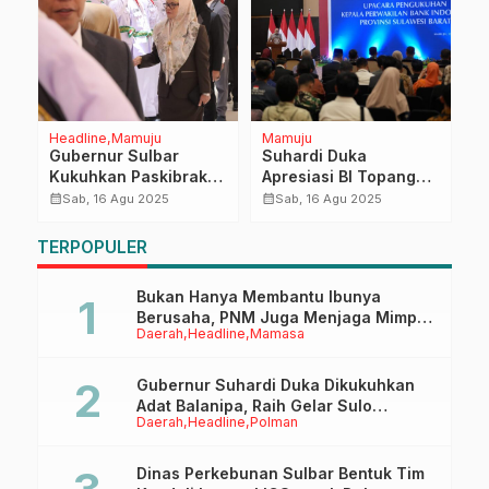
Headline
Mamuju
Mamuju
M
Gubernur Sulbar
Suhardi Duka
K
Kukuhkan Paskibraka
Apresiasi BI Topang
U
Tingkat Provinsi,
Peningkatan
P
calendar_month
calendar_month
calendar_month
Sab, 16 Agu 2025
Sab, 16 Agu 2025
Dinkes Pastikan
Perekonomian di
T
Dukungan Kesehatan
Sulbar
T
TERPOPULER
K
Bukan Hanya Membantu Ibunya
Berusaha, PNM Juga Menjaga Mimpi
Daerah
Headline
Mamasa
Anaknya Untuk Menggapai Cita-Cita
Gubernur Suhardi Duka Dikukuhkan
Adat Balanipa, Raih Gelar Sulo
Daerah
Headline
Polman
Tappidena
Dinas Perkebunan Sulbar Bentuk Tim