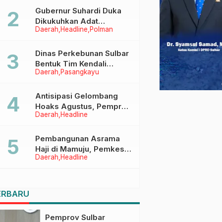
Menggapai Cita-Cita
Gubernur Suhardi Duka
Dikukuhkan Adat
Daerah
Headline
Polman
Balanipa, Raih Gelar Sulo
Tappidena
Dinas Perkebunan Sulbar
Bentuk Tim Kendali
Daerah
Pasangkayu
Internal ICS untuk Dukung
Sertifikasi ISPO Pekebun
di Pasangkayu
Antisipasi Gelombang
Hoaks Agustus, Pemprov
Daerah
Headline
Sulbar Ajak Warga Jaga
Ruang Digital
Pembangunan Asrama
Haji di Mamuju, Pemkesra
Daerah
Headline
dan Kementerian Haji
Sulbar Tinjau Lokasi
ERBARU
Pemprov Sulbar