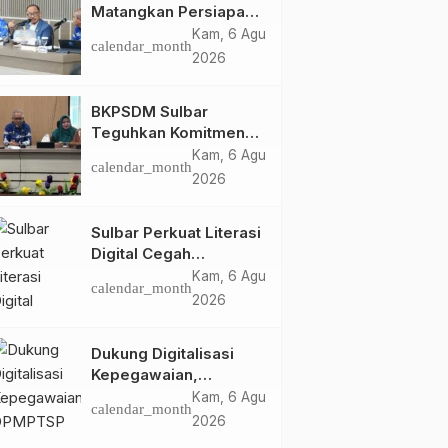
Matangkan Persiapan
HUT Ke-81 RI, Puncak
Kam, 6 Agu
calendar_month
Upacara di Lapangan
2026
Ahmad Kirang
BKPSDM Sulbar
Teguhkan Komitmen
Pengembangan
Kam, 6 Agu
calendar_month
Kompetensi ASN
2026
melalui
Penandatanganan
Sulbar Perkuat Literasi
Perjanjian Tugas
Digital Cegah
Belajar 2026
Kejahatan Love
Kam, 6 Agu
calendar_month
Scamming
2026
Dukung Digitalisasi
Kepegawaian,
DPMPTSP Sulbar Siap
Kam, 6 Agu
calendar_month
Terapkan Aplikasi
2026
FLEKSI ASN