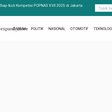
bar Tinjau Dugaan Pencemaran Limbah Perusahaan
PDAM Tirta
u
Bergerak Ce
expand_more
DAERAH
POLITIK
NASIONAL
OTOMOTIF
TEKNOLOG