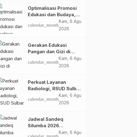
Optimalisasi Promosi
Edukasi dan Budaya,
Anjungan Provinsi
Kam, 6 Agu
calendar_month
Sulawesi Barat Perkuat
2026
Kolaborasi Strategis
Bersama Sky World
Gerakan Edukasi
TMII
Pangan dan Gizi di
Mamasa: Tingkatkan
Kam, 6 Agu
calendar_month
Pengetahuan dan
2026
Keterampilan Keluarga
dalam Pemenuhan Gizi
Perkuat Layanan
Radiologi, RSUD Sulbar
Sambut Kembali dr. Iis
Kam, 6 Agu
calendar_month
Imelda, Sp.Rad
2026
Jadwal Sandeq
Silumba 2026
Disesuaikan,
Kam, 6 Agu
Mamuju
Daerah
Headline
Mamuju
calendar_month