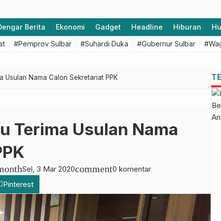
Dengar Berita
Ekonomi
Gadget
Headline
Hiburan
H
at
#Pemprov Sulbar
#Suhardi Duka
#Gubernur Sulbar
#Wag
T
 Usulan Nama Calon Sekretariat PPK
u Terima Usulan Nama
PPK
month
comment
Sel, 3 Mar 2020
0 komentar
Pinterest