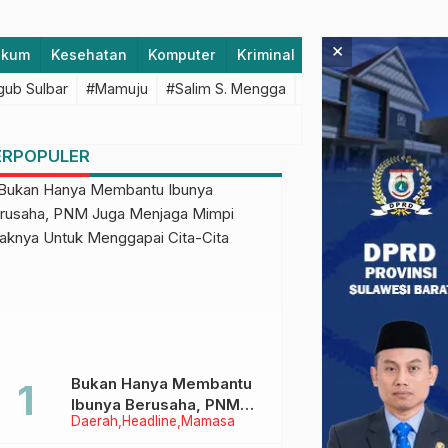
×
ukum
Kesehatan
Komputer
Kriminal
Lifestyle
Majen
ub Sulbar
#Mamuju
#Salim S. Mengga
#featured
#Polda S
ERPOPULER
Bukan Hanya Membantu
Ibunya Berusaha, PNM
Daerah
Headline
Mamasa
Juga Menjaga Mimpi
Anaknya Untuk