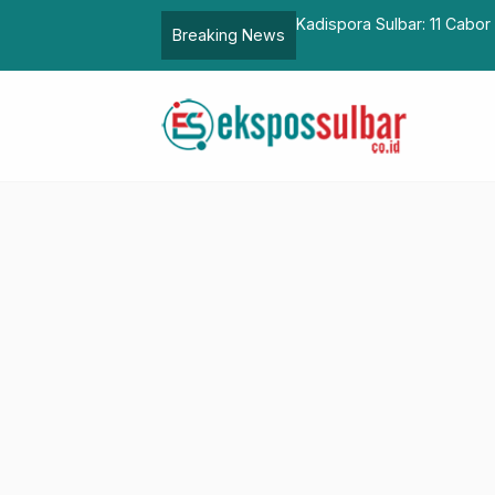
petisi POPNAS XVII 2025 di Jakarta
Tim Terpadu Pemprov Sul
Breaking News
Sawit di Baras Pasangkay