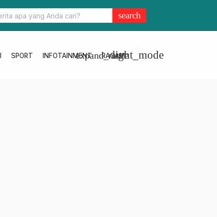
 Mandar Ajukan Penundaan PAP, UPTD Pelayanan Pajak Majene
search
pat Jaga Stabilitas PAD
light_mode
expand_more
I
SPORT
INFOTAINMENT
RAGAM