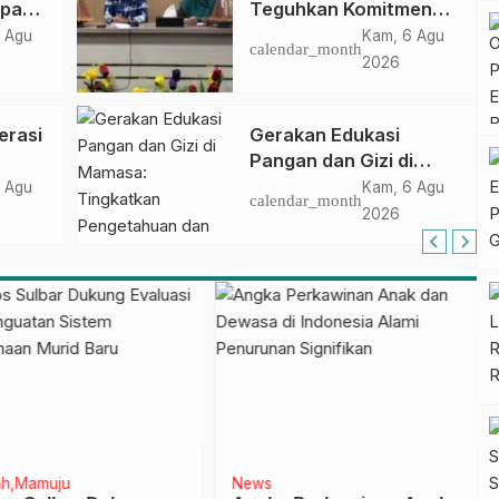
apan
Teguhkan Komitmen
ncak
Pengembangan
 Agu
Kam, 6 Agu
calendar_month
gan
Kompetensi ASN
2026
melalui
Penandatanganan
erasi
Gerakan Edukasi
Perjanjian Tugas
Pangan dan Gizi di
Belajar 2026
Mamasa: Tingkatkan
 Agu
Kam, 6 Agu
calendar_month
Pengetahuan dan
2026
Keterampilan Keluarga
dalam Pemenuhan Gizi
h
Mamuju
News