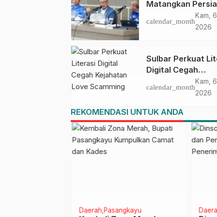
Matangkan Persi
HUT Ke-81 RI, Pu
Kam, 6
calendar_month
Upacara di Lapan
2026
Ahmad Kirang
Sulbar Perkuat Lit
Digital Cegah
Kejahatan Love
Kam, 6
calendar_month
Scamming
2026
REKOMENDASI UNTUK ANDA
Daerah
Pasangkayu
Daera