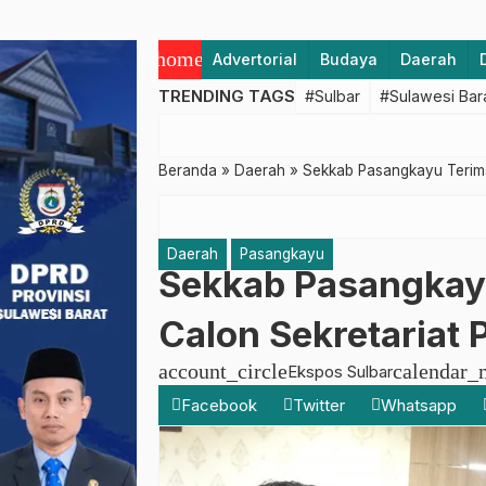
home
Advertorial
Budaya
Daerah
TRENDING TAGS
#Sulbar
#Sulawesi Bar
Beranda
»
Daerah
»
Sekkab Pasangkayu Terima
Daerah
Pasangkayu
Sekkab Pasangkay
Calon Sekretariat 
account_circle
calendar_
Ekspos Sulbar
Facebook
Twitter
Whatsapp