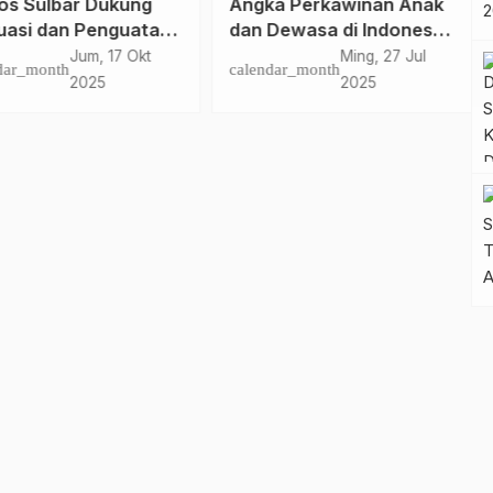
os Sulbar Dukung
Angka Perkawinan Anak
uasi dan Penguatan
dan Dewasa di Indonesia
em Penerimaan
Alami Penurunan
Jum, 17 Okt
Ming, 27 Jul
dar_month
calendar_month
d Baru
Signifikan
2025
2025