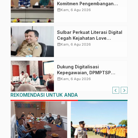
Komitmen Pengembangan
Kompetensi ASN melalui
calendar_month
Kam, 6 Agu 2026
Penandatanganan Perjanjian
Tugas Belajar 2026
Sulbar Perkuat Literasi Digital
Cegah Kejahatan Love
Scamming
calendar_month
Kam, 6 Agu 2026
Dukung Digitalisasi
Kepegawaian, DPMPTSP
Sulbar Siap Terapkan Aplikasi
calendar_month
Kam, 6 Agu 2026
FLEKSI ASN
REKOMENDASI UNTUK ANDA