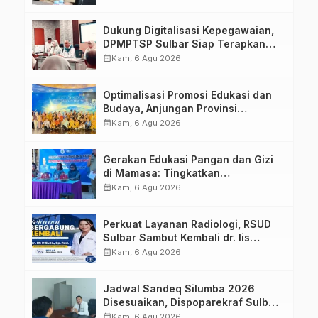
Dukung Digitalisasi Kepegawaian,
DPMPTSP Sulbar Siap Terapkan
Aplikasi FLEKSI ASN
calendar_month
Kam, 6 Agu 2026
Optimalisasi Promosi Edukasi dan
Budaya, Anjungan Provinsi
Sulawesi Barat Perkuat Kolaborasi
calendar_month
Kam, 6 Agu 2026
Strategis Bersama Sky World TMII
Gerakan Edukasi Pangan dan Gizi
di Mamasa: Tingkatkan
Pengetahuan dan Keterampilan
calendar_month
Kam, 6 Agu 2026
Keluarga dalam Pemenuhan Gizi
Perkuat Layanan Radiologi, RSUD
Sulbar Sambut Kembali dr. Iis
Imelda, Sp.Rad
calendar_month
Kam, 6 Agu 2026
Jadwal Sandeq Silumba 2026
Disesuaikan, Dispoparekraf Sulbar
Pastikan Persiapan Tetap
calendar_month
Kam, 6 Agu 2026