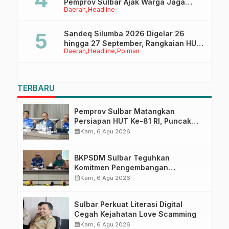
Pemprov Sulbar Ajak Warga Jaga
Daerah
Headline
Ruang Digital
Sandeq Silumba 2026 Digelar 26
hingga 27 September, Rangkaian HUT
Daerah
Headline
Polman
Sulbar
TERBARU
Pemprov Sulbar Matangkan
Persiapan HUT Ke-81 RI, Puncak
Upacara di Lapangan Ahmad
calendar_month
Kam, 6 Agu 2026
Kirang
BKPSDM Sulbar Teguhkan
Komitmen Pengembangan
Kompetensi ASN melalui
calendar_month
Kam, 6 Agu 2026
Penandatanganan Perjanjian
Tugas Belajar 2026
Sulbar Perkuat Literasi Digital
Cegah Kejahatan Love Scamming
calendar_month
Kam, 6 Agu 2026