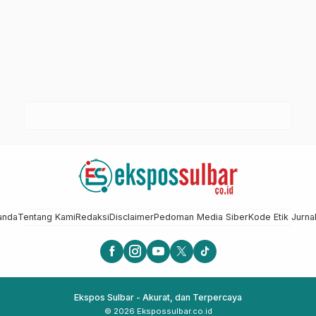
anda
Tentang Kami
Redaksi
Disclaimer
Pedoman Media Siber
Kode Etik Jurnal
Ekspos Sulbar - Akurat, dan Terpercaya
© 2026 Ekspossulbar.co.id