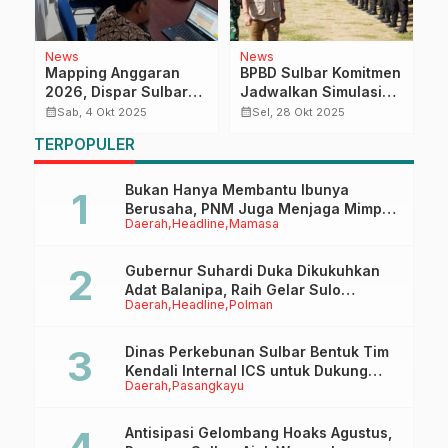
News
News
R
Mapping Anggaran
BPBD Sulbar Komitmen
G
2026, Dispar Sulbar
Jadwalkan Simulasi
K
Pastikan Semua
Kesiapsiagaan
I
calendar_month
calendar_month
calendar_month
Sab, 4 Okt 2025
Sel, 28 Okt 2025
Program Selaras Visi
Bencana Setiap
P
TERPOPULER
Gubernur Sulbar
Tahun, 2026
Direncanakan di
Polman
Bukan Hanya Membantu Ibunya
Berusaha, PNM Juga Menjaga Mimpi
Daerah
Headline
Mamasa
Anaknya Untuk Menggapai Cita-Cita
Gubernur Suhardi Duka Dikukuhkan
Adat Balanipa, Raih Gelar Sulo
Daerah
Headline
Polman
Tappidena
Dinas Perkebunan Sulbar Bentuk Tim
Kendali Internal ICS untuk Dukung
Daerah
Pasangkayu
Sertifikasi ISPO Pekebun di
Pasangkayu
Antisipasi Gelombang Hoaks Agustus,