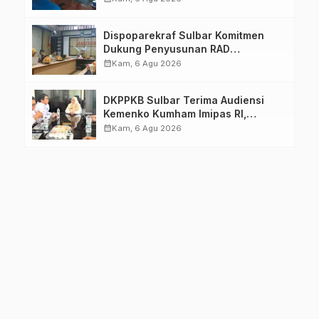
Dimatangkan
Dispoparekraf Sulbar Komitmen
Dukung Penyusunan RAD
TPB/SDGs Sulawesi Barat
calendar_month
Kam, 6 Agu 2026
DKPPKB Sulbar Terima Audiensi
Kemenko Kumham Imipas RI,
Perkuat Pelayanan Kesehatan bagi
calendar_month
Kam, 6 Agu 2026
Kelompok Rentan