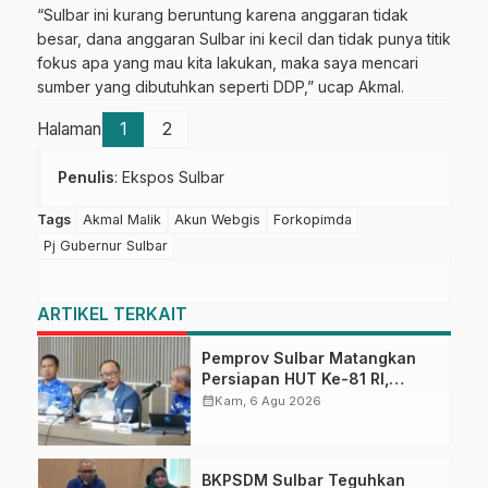
“Sulbar ini kurang beruntung karena anggaran tidak
besar, dana anggaran Sulbar ini kecil dan tidak punya titik
fokus apa yang mau kita lakukan, maka saya mencari
sumber yang dibutuhkan seperti DDP,” ucap Akmal.
Halaman
1
2
Penulis
: Ekspos Sulbar
Tags
Akmal Malik
Akun Webgis
Forkopimda
Pj Gubernur Sulbar
ARTIKEL TERKAIT
Pemprov Sulbar Matangkan
Persiapan HUT Ke-81 RI,
Puncak Upacara di Lapangan
calendar_month
Kam, 6 Agu 2026
Ahmad Kirang
BKPSDM Sulbar Teguhkan