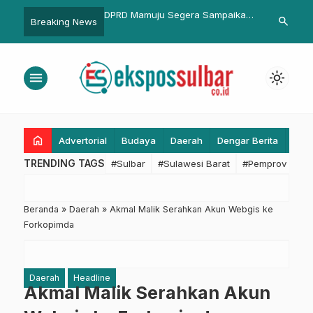
Mamuju Segera Sampaikan
Wapres: Umumkan Kalau Pemda
Optimali
search
Breaking News
n Pembentukan Kota
Tidak Mampu Bayar THR
Sulbar Ak
u ke DPR RI
Lanjutan
Banggar
menu
light_mode
home
Advertorial
Budaya
Daerah
Dengar Berita
Eko
TRENDING TAGS
#Sulbar
#Sulawesi Barat
#Pemprov Sulba
Beranda
»
Daerah
»
Akmal Malik Serahkan Akun Webgis ke
Forkopimda
Daerah
Headline
Akmal Malik Serahkan Akun