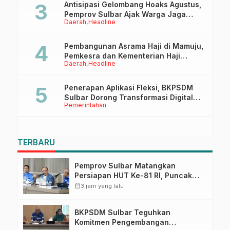
Antisipasi Gelombang Hoaks Agustus,
Pemprov Sulbar Ajak Warga Jaga
Daerah
Headline
Ruang Digital
Pembangunan Asrama Haji di Mamuju,
Pemkesra dan Kementerian Haji
Daerah
Headline
Sulbar Tinjau Lokasi
Penerapan Aplikasi Fleksi, BKPSDM
Sulbar Dorong Transformasi Digital
Pemerintahan
Sistem Kehadiran ASN
TERBARU
Pemprov Sulbar Matangkan
Persiapan HUT Ke-81 RI, Puncak
Upacara di Lapangan Ahmad
calendar_month
3 jam yang lalu
Kirang
BKPSDM Sulbar Teguhkan
Komitmen Pengembangan