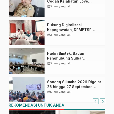
Cegah Kejahatan Love
Scamming
calendar_month
3 jam yang lalu
Dukung Digitalisasi
Kepegawaian, DPMPTSP
Sulbar Siap Terapkan Aplikasi
calendar_month
3 jam yang lalu
FLEKSI ASN
Hadiri Bimtek, Badan
Penghubung Sulbar
Tingkatkan Kompetensi ASN
calendar_month
3 jam yang lalu
dalam Pelaporan SPT Masa
PPN Gunakan Aplikasi Coretax
Sandeq Silumba 2026 Digelar
26 hingga 27 September,
Rangkaian HUT Sulbar
calendar_month
5 jam yang lalu
REKOMENDASI UNTUK ANDA