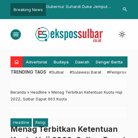
erkuat Deteksi Dini,
Gubernur Suhardi Duka Jemput
Sat Lantas P
search
Breaking News
ker Diprediksi
Langsung Anggota VI BPK RI
Berbagi Takj
 70 Persen pada 2050
Fathan Subchi di Bandara Tampa
Padang Mamuju
menu
light_mode
home
Advertorial
Budaya
Daerah
Dengar Berita
Eko
TRENDING TAGS
#Sulbar
#Sulawesi Barat
#Pemprov Sulba
Beranda
»
Headline
»
Menag Terbitkan Ketentuan Kuota Haji
2022, Sulbar Dapat 663 Kuota
Headline
Religi
Menag Terbitkan Ketentuan