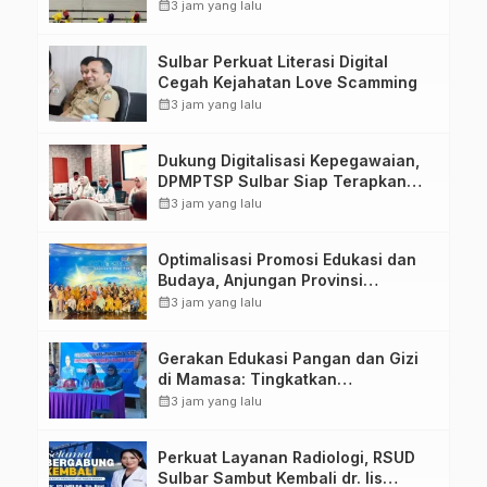
Kompetensi ASN melalui
calendar_month
3 jam yang lalu
Penandatanganan Perjanjian
Tugas Belajar 2026
Sulbar Perkuat Literasi Digital
Cegah Kejahatan Love Scamming
calendar_month
3 jam yang lalu
Dukung Digitalisasi Kepegawaian,
DPMPTSP Sulbar Siap Terapkan
Aplikasi FLEKSI ASN
calendar_month
3 jam yang lalu
Optimalisasi Promosi Edukasi dan
Budaya, Anjungan Provinsi
Sulawesi Barat Perkuat Kolaborasi
calendar_month
3 jam yang lalu
Strategis Bersama Sky World TMII
Gerakan Edukasi Pangan dan Gizi
di Mamasa: Tingkatkan
Pengetahuan dan Keterampilan
calendar_month
3 jam yang lalu
Keluarga dalam Pemenuhan Gizi
Perkuat Layanan Radiologi, RSUD
Sulbar Sambut Kembali dr. Iis