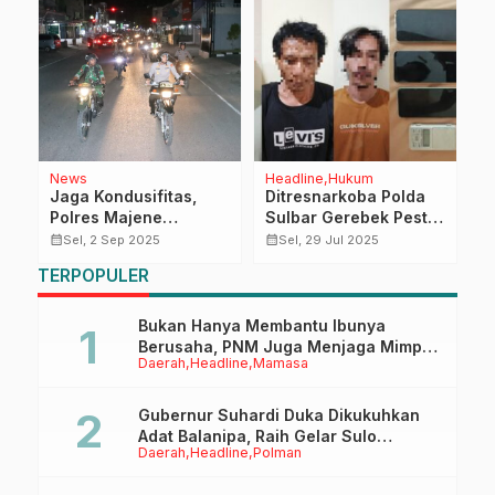
News
Headline
Hukum
D
Jaga Kondusifitas,
Ditresnarkoba Polda
T
Polres Majene
Sulbar Gerebek Pesta
P
Bersama Kodim 1401
Sabu di Pasangkayu,
G
calendar_month
calendar_month
calendar_month
Sel, 2 Sep 2025
Sel, 29 Jul 2025
ul
Majene Gelar Patroli
Tiga Tersangka
TERPOPULER
Gabungan Skala Besar
Diamankan
Bukan Hanya Membantu Ibunya
Berusaha, PNM Juga Menjaga Mimpi
Daerah
Headline
Mamasa
Anaknya Untuk Menggapai Cita-Cita
Gubernur Suhardi Duka Dikukuhkan
Adat Balanipa, Raih Gelar Sulo
Daerah
Headline
Polman
Tappidena