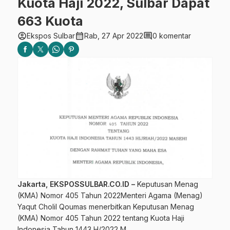
Kuota Haji 2022, Sulbar Dapat
663 Kuota
account_circle
calendar_month
comment
Ekspos Sulbar
Rab, 27 Apr 2022
0 komentar
Jakarta, EKSPOSSULBAR.CO.ID –
Keputusan Menag
(KMA) Nomor 405 Tahun 2022Menteri Agama (Menag)
Yaqut Cholil Qoumas menerbitkan Keputusan Menag
(KMA) Nomor 405 Tahun 2022 tentang Kuota Haji
Indonesia Tahun 1443 H/2022 M.