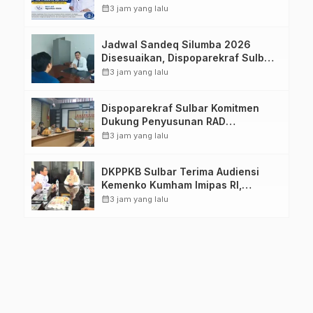
Imelda, Sp.Rad
calendar_month
3 jam yang lalu
Jadwal Sandeq Silumba 2026
Disesuaikan, Dispoparekraf Sulbar
Pastikan Persiapan Tetap
calendar_month
3 jam yang lalu
Dimatangkan
Dispoparekraf Sulbar Komitmen
Dukung Penyusunan RAD
TPB/SDGs Sulawesi Barat
calendar_month
3 jam yang lalu
DKPPKB Sulbar Terima Audiensi
Kemenko Kumham Imipas RI,
Perkuat Pelayanan Kesehatan bagi
calendar_month
3 jam yang lalu
Kelompok Rentan