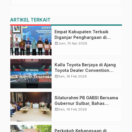
ARTIKEL TERKAIT
Empat Kabupaten Terbaik
Diganjar Penghargaan di
Musrenbang Sulbar 2027
calendar_month
Jum, 10 Apr 2026
Kalla Toyota Berjaya di Ajang
Toyota Dealer Convention
2026
calendar_month
Sen, 16 Feb 2026
Silaturahmi PB GABSI Bersama
Gubernur Sulbar, Bahas
Persiapan Kejurnas Bridge ke-
calendar_month
Sen, 16 Feb 2026
60 dan Kongres GABSI XXVII
Tahun 2026
Perkokoh Kebangsaan di