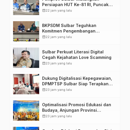
Persiapan HUT Ke-81 RI, Puncak
Upacara di Lapangan Ahmad
calendar_month
22 jam yang lalu
Kirang
BKPSDM Sulbar Teguhkan
Komitmen Pengembangan
Kompetensi ASN melalui
calendar_month
22 jam yang lalu
Penandatanganan Perjanjian
Tugas Belajar 2026
Sulbar Perkuat Literasi Digital
Cegah Kejahatan Love Scamming
calendar_month
23 jam yang lalu
Dukung Digitalisasi Kepegawaian,
DPMPTSP Sulbar Siap Terapkan
Aplikasi FLEKSI ASN
calendar_month
23 jam yang lalu
Optimalisasi Promosi Edukasi dan
Budaya, Anjungan Provinsi
Sulawesi Barat Perkuat Kolaborasi
calendar_month
23 jam yang lalu
Strategis Bersama Sky World TMII