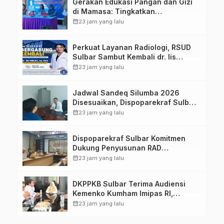
Gerakan Edukasi Pangan dan Gizi
di Mamasa: Tingkatkan
Pengetahuan dan Keterampilan
calendar_month
23 jam yang lalu
Keluarga dalam Pemenuhan Gizi
Perkuat Layanan Radiologi, RSUD
Sulbar Sambut Kembali dr. Iis
Imelda, Sp.Rad
calendar_month
23 jam yang lalu
Jadwal Sandeq Silumba 2026
Disesuaikan, Dispoparekraf Sulbar
Pastikan Persiapan Tetap
calendar_month
23 jam yang lalu
Dimatangkan
Dispoparekraf Sulbar Komitmen
Dukung Penyusunan RAD
TPB/SDGs Sulawesi Barat
calendar_month
23 jam yang lalu
DKPPKB Sulbar Terima Audiensi
Kemenko Kumham Imipas RI,
Perkuat Pelayanan Kesehatan bagi
calendar_month
23 jam yang lalu
Kelompok Rentan