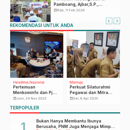
Pamboang, Ajbar,S.P.,
Sosialisasi Empat Pilar di Desa
calendar_month
Rab, 11 Feb 2026
Bonde
REKOMENDASI UNTUK ANDA
Headline
Nasional
Mamuju
D
Pertemuan
Perkuat Silaturahmi
M
Menkominfo dan Pj
Pegawai dan Mitra
S
Gubernur Sulbar,
Kerja, Diskominfo
T
calendar_month
calendar_month
calendar_month
Jum, 24 Nov 2023
Sel, 8 Apr 2025
Dorong Pembangunan
Sulbar Halal bihalal
TERPOPULER
Command Center dan
Hari Pertama Kerja
BTS Atasi Blank Spot
Pasca Libur Lebaran
Bukan Hanya Membantu Ibunya
Berusaha, PNM Juga Menjaga Mimpi