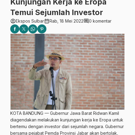
Kunjungan Kerja ke Eropa
Temui Sejumlah Investor
account_circle
calendar_month
comment
Ekspos Sulbar
Rab, 18 Mei 2022
0 komentar
KOTA BANDUNG — Gubernur Jawa Barat Ridwan Kamil
diagendakan melakukan kunjungan kerja ke Eropa untuk
bertemu dengan investor dari sejumlah negara. Gubernur
bersama pejabat Pemda Provinsi Jabar akan bertolak,