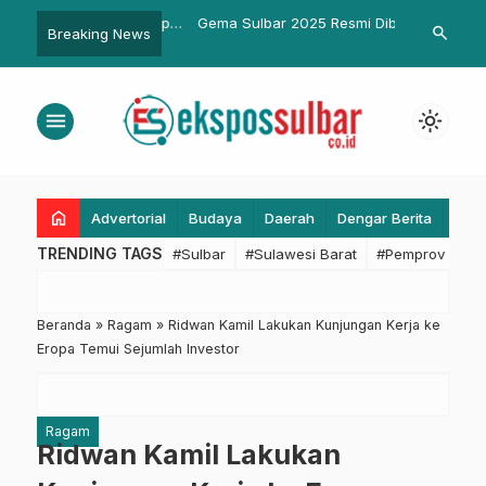
Polda Sulbar Ungkap
Gema Sulbar 2025 Resmi Dibuka,
Gilas Kompet
search
Breaking News
…
jar 16 Tahun Tabrak
Masuk Karisma Event Nusantara
Kuasai 30% 
 Jl. Yosudarso Mamuju!
untuk Pertama Kalinya
Compact Entr
menu
light_mode
home
Advertorial
Budaya
Daerah
Dengar Berita
Eko
TRENDING TAGS
#Sulbar
#Sulawesi Barat
#Pemprov Sulba
Beranda
»
Ragam
»
Ridwan Kamil Lakukan Kunjungan Kerja ke
Eropa Temui Sejumlah Investor
Ragam
Ridwan Kamil Lakukan