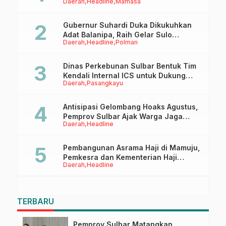
Daerah
Headline
Mamasa
Anaknya Untuk Menggapai Cita-Cita
Gubernur Suhardi Duka Dikukuhkan
Adat Balanipa, Raih Gelar Sulo
Daerah
Headline
Polman
Tappidena
Dinas Perkebunan Sulbar Bentuk Tim
Kendali Internal ICS untuk Dukung
Daerah
Pasangkayu
Sertifikasi ISPO Pekebun di
Pasangkayu
Antisipasi Gelombang Hoaks Agustus,
Pemprov Sulbar Ajak Warga Jaga
Daerah
Headline
Ruang Digital
Pembangunan Asrama Haji di Mamuju,
Pemkesra dan Kementerian Haji
Daerah
Headline
Sulbar Tinjau Lokasi
TERBARU
Pemprov Sulbar Matangkan