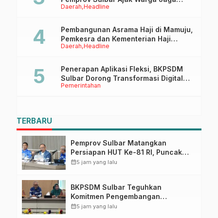
Daerah
Headline
Ruang Digital
Pembangunan Asrama Haji di Mamuju,
Pemkesra dan Kementerian Haji
Daerah
Headline
Sulbar Tinjau Lokasi
Penerapan Aplikasi Fleksi, BKPSDM
Sulbar Dorong Transformasi Digital
Pemerintahan
Sistem Kehadiran ASN
TERBARU
Pemprov Sulbar Matangkan
Persiapan HUT Ke-81 RI, Puncak
Upacara di Lapangan Ahmad
calendar_month
5 jam yang lalu
Kirang
BKPSDM Sulbar Teguhkan
Komitmen Pengembangan
Kompetensi ASN melalui
calendar_month
5 jam yang lalu
Penandatanganan Perjanjian