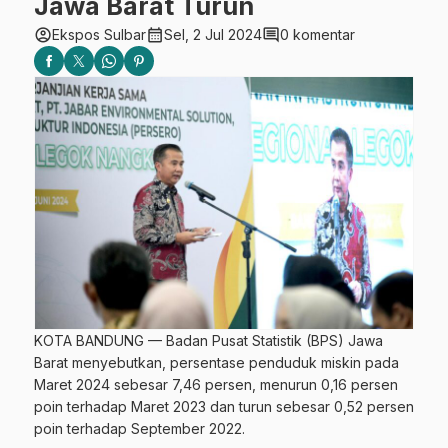
Jawa Barat Turun
account_circle
calendar_month
comment
Ekspos Sulbar
Sel, 2 Jul 2024
0 komentar
KOTA BANDUNG — Badan Pusat Statistik (BPS) Jawa
Barat menyebutkan, persentase penduduk miskin pada
Maret 2024 sebesar 7,46 persen, menurun 0,16 persen
poin terhadap Maret 2023 dan turun sebesar 0,52 persen
poin terhadap September 2022.