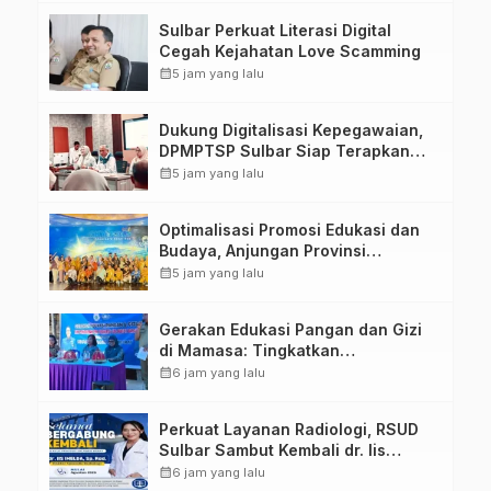
Tugas Belajar 2026
Sulbar Perkuat Literasi Digital
Cegah Kejahatan Love Scamming
calendar_month
5 jam yang lalu
Dukung Digitalisasi Kepegawaian,
DPMPTSP Sulbar Siap Terapkan
Aplikasi FLEKSI ASN
calendar_month
5 jam yang lalu
Optimalisasi Promosi Edukasi dan
Budaya, Anjungan Provinsi
Sulawesi Barat Perkuat Kolaborasi
calendar_month
5 jam yang lalu
Strategis Bersama Sky World TMII
Gerakan Edukasi Pangan dan Gizi
di Mamasa: Tingkatkan
Pengetahuan dan Keterampilan
calendar_month
6 jam yang lalu
Keluarga dalam Pemenuhan Gizi
Perkuat Layanan Radiologi, RSUD
Sulbar Sambut Kembali dr. Iis
Imelda, Sp.Rad
calendar_month
6 jam yang lalu