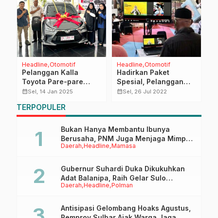
Headline
Otomotif
Headline
Otomotif
D
Pelanggan Kalla
Hadirkan Paket
K
Toyota Pare-pare
Spesial, Pelanggan
K
Berhasil Membawa
Kalla Toyota dari
M
calendar_month
calendar_month
calendar_month
Sel, 14 Jan 2025
Sel, 26 Jul 2022
Pulang Grand Prize
Mamuju Dapat Grand
R
TERPOPULER
Toyota Agya
Prize Paket Umrah
P
Bukan Hanya Membantu Ibunya
Berusaha, PNM Juga Menjaga Mimpi
Daerah
Headline
Mamasa
Anaknya Untuk Menggapai Cita-Cita
Gubernur Suhardi Duka Dikukuhkan
Adat Balanipa, Raih Gelar Sulo
Daerah
Headline
Polman
Tappidena
Antisipasi Gelombang Hoaks Agustus,
Pemprov Sulbar Ajak Warga Jaga