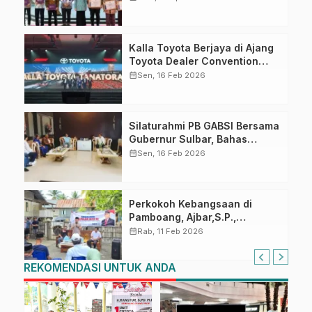
Kalla Toyota Berjaya di Ajang
Toyota Dealer Convention
2026
calendar_month
Sen, 16 Feb 2026
Silaturahmi PB GABSI Bersama
Gubernur Sulbar, Bahas
Persiapan Kejurnas Bridge ke-
calendar_month
Sen, 16 Feb 2026
60 dan Kongres GABSI XXVII
Tahun 2026
Perkokoh Kebangsaan di
Pamboang, Ajbar,S.P.,
Sosialisasi Empat Pilar di Desa
calendar_month
Rab, 11 Feb 2026
Bonde
REKOMENDASI UNTUK ANDA