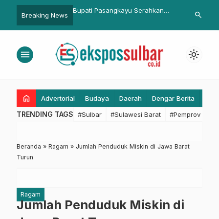
sangkayu Serahkan
Fokus Pengamanan Jam Pulang
Smartphone 
search
Breaking News
…
23 ke Dewan
Sekolah, Ditlantas Polda Sulbar
Redmi K40 G
Padukan Pelayanan dan Edukasi
MediaTek Dim
Keselamatan
menu
light_mode
home
Advertorial
Budaya
Daerah
Dengar Berita
Eko
TRENDING TAGS
#Sulbar
#Sulawesi Barat
#Pemprov Sulba
Beranda
»
Ragam
»
Jumlah Penduduk Miskin di Jawa Barat
Turun
Ragam
Jumlah Penduduk Miskin di