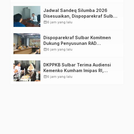
Jadwal Sandeq Silumba 2026
Disesuaikan, Dispoparekraf Sulbar
Pastikan Persiapan Tetap
calendar_month
6 jam yang lalu
Dimatangkan
Dispoparekraf Sulbar Komitmen
Dukung Penyusunan RAD
TPB/SDGs Sulawesi Barat
calendar_month
6 jam yang lalu
DKPPKB Sulbar Terima Audiensi
Kemenko Kumham Imipas RI,
Perkuat Pelayanan Kesehatan bagi
calendar_month
6 jam yang lalu
Kelompok Rentan