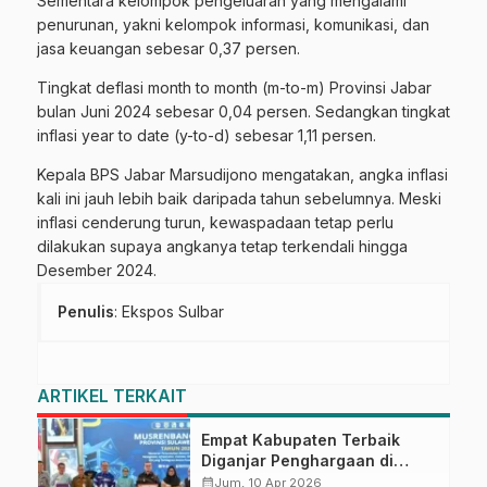
Sementara kelompok pengeluaran yang mengalami
penurunan, yakni kelompok informasi, komunikasi, dan
jasa keuangan sebesar 0,37 persen.
Tingkat deflasi month to month (m-to-m) Provinsi Jabar
bulan Juni 2024 sebesar 0,04 persen. Sedangkan tingkat
inflasi year to date (y-to-d) sebesar 1,11 persen.
Kepala BPS Jabar Marsudijono mengatakan, angka inflasi
kali ini jauh lebih baik daripada tahun sebelumnya. Meski
inflasi cenderung turun, kewaspadaan tetap perlu
dilakukan supaya angkanya tetap terkendali hingga
Desember 2024.
Penulis
: Ekspos Sulbar
ARTIKEL TERKAIT
Empat Kabupaten Terbaik
Diganjar Penghargaan di
Musrenbang Sulbar 2027
calendar_month
Jum, 10 Apr 2026