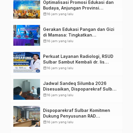
Optimalisasi Promosi Edukasi dan
Budaya, Anjungan Provinsi
Sulawesi Barat Perkuat Kolaborasi
calendar_month
16 jam yang lalu
Strategis Bersama Sky World TMII
Gerakan Edukasi Pangan dan Gizi
di Mamasa: Tingkatkan
Pengetahuan dan Keterampilan
calendar_month
16 jam yang lalu
Keluarga dalam Pemenuhan Gizi
Perkuat Layanan Radiologi, RSUD
Sulbar Sambut Kembali dr. Iis
Imelda, Sp.Rad
calendar_month
16 jam yang lalu
Jadwal Sandeq Silumba 2026
Disesuaikan, Dispoparekraf Sulbar
Pastikan Persiapan Tetap
calendar_month
16 jam yang lalu
Dimatangkan
Dispoparekraf Sulbar Komitmen
Dukung Penyusunan RAD
TPB/SDGs Sulawesi Barat
calendar_month
16 jam yang lalu