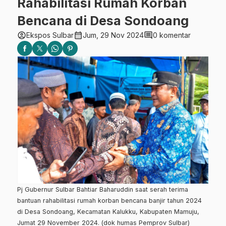
Rahabilitasi Rumah Korban
Bencana di Desa Sondoang
account_circle
calendar_month
comment
Ekspos Sulbar
Jum, 29 Nov 2024
0 komentar
Pj Gubernur Sulbar Bahtiar Baharuddin saat serah terima
bantuan rahabilitasi rumah korban bencana banjir tahun 2024
di Desa Sondoang, Kecamatan Kalukku, Kabupaten Mamuju,
Jumat 29 November 2024. (dok humas Pemprov Sulbar)