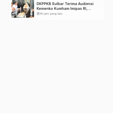
DKPPKB Sulbar Terima Audiensi
Kemenko Kumham Imipas RI,
Perkuat Pelayanan Kesehatan bagi
calendar_month
16 jam yang lalu
Kelompok Rentan