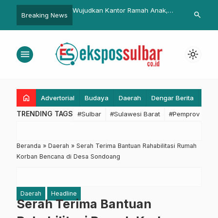
 Kantor Ramah Anak,
Kejar Target ‘Sulbar Digital’, Kadis
Pemprov Sul
search
Breaking News
PKK Harsinah Suhardi
KominfoSS Paparkan Lompatan
Teken PKS 
 Ruang Bermain di BKD
Transformasi di Hadapan Juri
Subsidi, Fok
Best HC Awards 2026
Penyimpang
menu
light_mode
home
Advertorial
Budaya
Daerah
Dengar Berita
Eko
TRENDING TAGS
#Sulbar
#Sulawesi Barat
#Pemprov Sulba
Beranda
»
Daerah
»
Serah Terima Bantuan Rahabilitasi Rumah
Korban Bencana di Desa Sondoang
Daerah
Headline
Serah Terima Bantuan