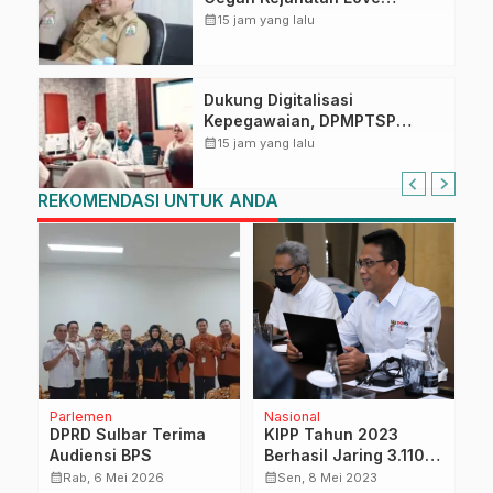
Scamming
calendar_month
15 jam yang lalu
Dukung Digitalisasi
Kepegawaian, DPMPTSP
Sulbar Siap Terapkan Aplikasi
calendar_month
15 jam yang lalu
FLEKSI ASN
REKOMENDASI UNTUK ANDA
Parlemen
Nasional
D
r
DPRD Sulbar Terima
KIPP Tahun 2023
J
Audiensi BPS
Berhasil Jaring 3.110
T
Proposal Inovasi
B
calendar_month
calendar_month
calendar_month
Rab, 6 Mei 2026
Sen, 8 Mei 2023