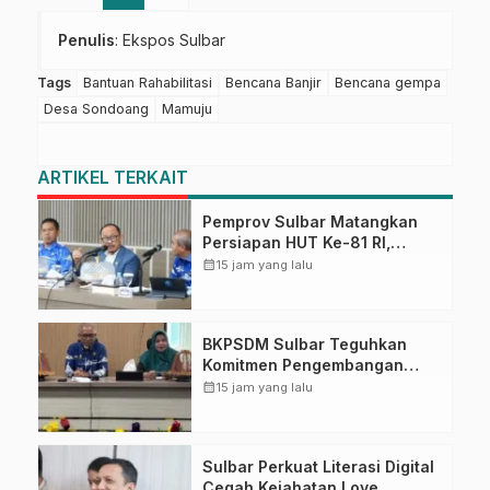
Penulis
: Ekspos Sulbar
Tags
Bantuan Rahabilitasi
Bencana Banjir
Bencana gempa
Desa Sondoang
Mamuju
ARTIKEL TERKAIT
Pemprov Sulbar Matangkan
Persiapan HUT Ke-81 RI,
Puncak Upacara di Lapangan
calendar_month
15 jam yang lalu
Ahmad Kirang
BKPSDM Sulbar Teguhkan
Komitmen Pengembangan
Kompetensi ASN melalui
calendar_month
15 jam yang lalu
Penandatanganan Perjanjian
Tugas Belajar 2026
Sulbar Perkuat Literasi Digital
Cegah Kejahatan Love