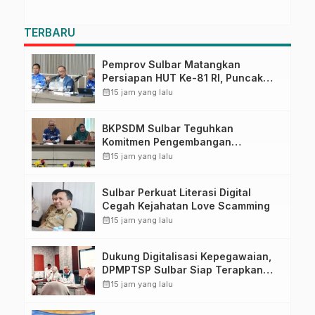
TERBARU
Pemprov Sulbar Matangkan
Persiapan HUT Ke-81 RI, Puncak
Upacara di Lapangan Ahmad
calendar_month
15 jam yang lalu
Kirang
BKPSDM Sulbar Teguhkan
Komitmen Pengembangan
Kompetensi ASN melalui
calendar_month
15 jam yang lalu
Penandatanganan Perjanjian
Tugas Belajar 2026
Sulbar Perkuat Literasi Digital
Cegah Kejahatan Love Scamming
calendar_month
15 jam yang lalu
Dukung Digitalisasi Kepegawaian,
DPMPTSP Sulbar Siap Terapkan
Aplikasi FLEKSI ASN
calendar_month
15 jam yang lalu