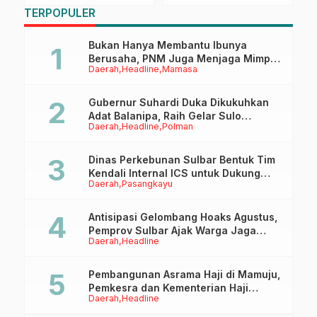
D
M
TERPOPULER
B
Bukan Hanya Membantu Ibunya
Berusaha, PNM Juga Menjaga Mimpi
Daerah
Headline
Mamasa
Anaknya Untuk Menggapai Cita-Cita
Gubernur Suhardi Duka Dikukuhkan
Adat Balanipa, Raih Gelar Sulo
Daerah
Headline
Polman
Tappidena
Dinas Perkebunan Sulbar Bentuk Tim
Kendali Internal ICS untuk Dukung
Daerah
Pasangkayu
Sertifikasi ISPO Pekebun di
Pasangkayu
Antisipasi Gelombang Hoaks Agustus,
Pemprov Sulbar Ajak Warga Jaga
Daerah
Headline
Ruang Digital
Pembangunan Asrama Haji di Mamuju,
Pemkesra dan Kementerian Haji
Daerah
Headline
Sulbar Tinjau Lokasi