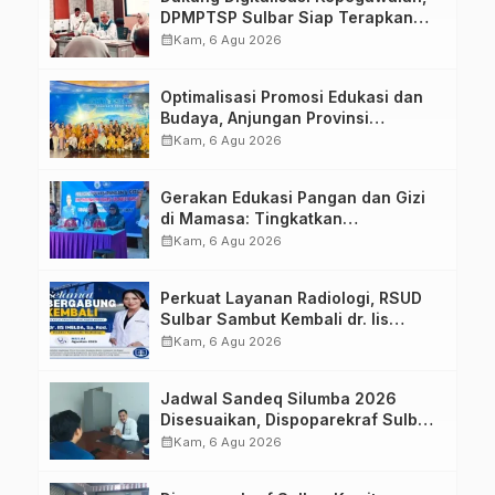
DPMPTSP Sulbar Siap Terapkan
Aplikasi FLEKSI ASN
calendar_month
Kam, 6 Agu 2026
Optimalisasi Promosi Edukasi dan
Budaya, Anjungan Provinsi
Sulawesi Barat Perkuat Kolaborasi
calendar_month
Kam, 6 Agu 2026
Strategis Bersama Sky World TMII
Gerakan Edukasi Pangan dan Gizi
di Mamasa: Tingkatkan
Pengetahuan dan Keterampilan
calendar_month
Kam, 6 Agu 2026
Keluarga dalam Pemenuhan Gizi
Perkuat Layanan Radiologi, RSUD
Sulbar Sambut Kembali dr. Iis
Imelda, Sp.Rad
calendar_month
Kam, 6 Agu 2026
Jadwal Sandeq Silumba 2026
Disesuaikan, Dispoparekraf Sulbar
Pastikan Persiapan Tetap
calendar_month
Kam, 6 Agu 2026
Dimatangkan