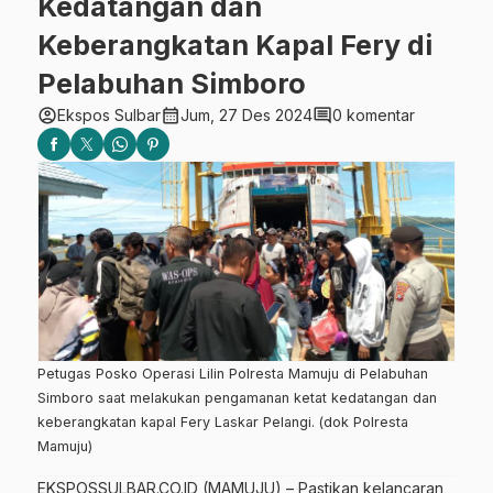
Kedatangan dan
Keberangkatan Kapal Fery di
Pelabuhan Simboro
account_circle
calendar_month
comment
Ekspos Sulbar
Jum, 27 Des 2024
0 komentar
Petugas Posko Operasi Lilin Polresta Mamuju di Pelabuhan
Simboro saat melakukan pengamanan ketat kedatangan dan
keberangkatan kapal Fery Laskar Pelangi. (dok Polresta
Mamuju)
EKSPOSSULBAR.CO.ID (MAMUJU) – Pastikan kelancaran