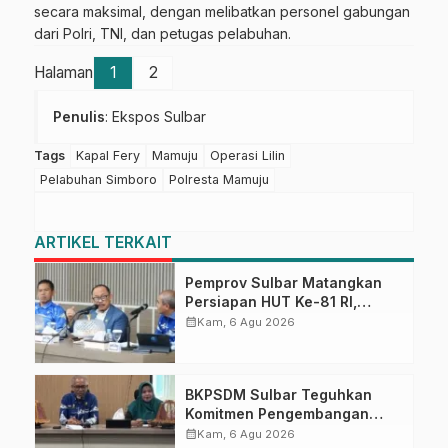
secara maksimal, dengan melibatkan personel gabungan
dari Polri, TNI, dan petugas pelabuhan.
Halaman
1
2
Penulis
: Ekspos Sulbar
Tags
Kapal Fery
Mamuju
Operasi Lilin
Pelabuhan Simboro
Polresta Mamuju
ARTIKEL TERKAIT
Pemprov Sulbar Matangkan
Persiapan HUT Ke-81 RI,
Puncak Upacara di Lapangan
calendar_month
Kam, 6 Agu 2026
Ahmad Kirang
BKPSDM Sulbar Teguhkan
Komitmen Pengembangan
Kompetensi ASN melalui
calendar_month
Kam, 6 Agu 2026