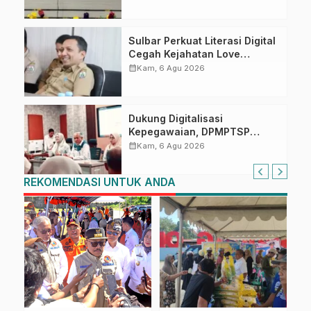
Penandatanganan Perjanjian
Tugas Belajar 2026
Sulbar Perkuat Literasi Digital
Cegah Kejahatan Love
Scamming
calendar_month
Kam, 6 Agu 2026
Dukung Digitalisasi
Kepegawaian, DPMPTSP
Sulbar Siap Terapkan Aplikasi
calendar_month
Kam, 6 Agu 2026
FLEKSI ASN
REKOMENDASI UNTUK ANDA