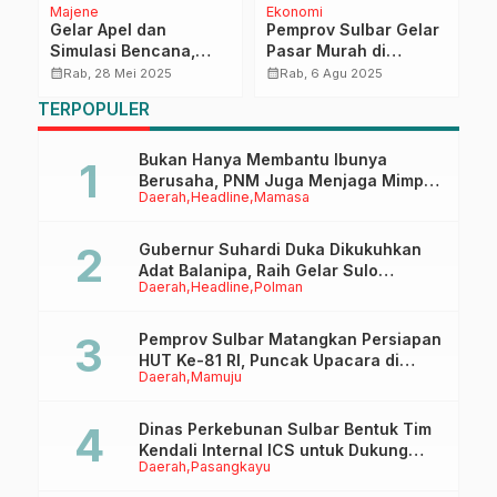
Majene
Ekonomi
H
Gelar Apel dan
Pemprov Sulbar Gelar
P
Simulasi Bencana,
Pasar Murah di
P
Gubernur Sulbar
Sekitaran Stadion
M
calendar_month
calendar_month
calendar_month
Rab, 28 Mei 2025
Rab, 6 Agu 2025
t
Tekankan Pentingnya
Manakarra,
D
TERPOPULER
Kesiapsiagaan dan
Pergerakan Harga
D
Mitigasi
Beras Alami
Penurunan
Bukan Hanya Membantu Ibunya
Berusaha, PNM Juga Menjaga Mimpi
Daerah
Headline
Mamasa
Anaknya Untuk Menggapai Cita-Cita
Gubernur Suhardi Duka Dikukuhkan
Adat Balanipa, Raih Gelar Sulo
Daerah
Headline
Polman
Tappidena
Pemprov Sulbar Matangkan Persiapan
HUT Ke-81 RI, Puncak Upacara di
Daerah
Mamuju
Lapangan Ahmad Kirang
Dinas Perkebunan Sulbar Bentuk Tim
Kendali Internal ICS untuk Dukung
Daerah
Pasangkayu
Sertifikasi ISPO Pekebun di
Pasangkayu