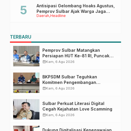
Antisipasi Gelombang Hoaks Agustus,
Pemprov Sulbar Ajak Warga Jaga
Daerah
Headline
Ruang Digital
TERBARU
Pemprov Sulbar Matangkan
Persiapan HUT Ke-81 RI, Puncak
Upacara di Lapangan Ahmad
calendar_month
Kam, 6 Agu 2026
Kirang
BKPSDM Sulbar Teguhkan
Komitmen Pengembangan
Kompetensi ASN melalui
calendar_month
Kam, 6 Agu 2026
Penandatanganan Perjanjian
Tugas Belajar 2026
Sulbar Perkuat Literasi Digital
Cegah Kejahatan Love Scamming
calendar_month
Kam, 6 Agu 2026
Dukung Digitalisasi Kepegawaian,