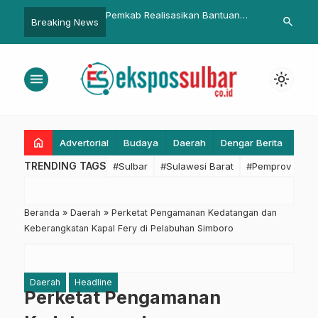
Polda Sulbar Sambut
Pemkab Realisasikan Bantuan
Gubernur Sul
search
Breaking News
 Lalu Lintas dengan
Mahasiswa
Pejabat untu
ial dan Kampanye
an di Mamuju
menu
light_mode
home
Advertorial
Budaya
Daerah
Dengar Berita
Eko
TRENDING TAGS
#Sulbar
#Sulawesi Barat
#Pemprov Sulba
Beranda
»
Daerah
»
Perketat Pengamanan Kedatangan dan
Keberangkatan Kapal Fery di Pelabuhan Simboro
Daerah
Headline
Perketat Pengamanan