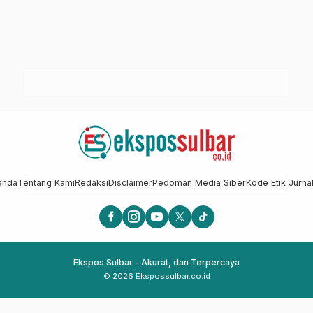
anda
Tentang Kami
Redaksi
Disclaimer
Pedoman Media Siber
Kode Etik Jurnal
Ekspos Sulbar - Akurat, dan Terpercaya
© 2026 Ekspossulbar.co.id