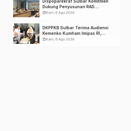
Dispoparekraf Sulbar Komitmen
Dukung Penyusunan RAD
TPB/SDGs Sulawesi Barat
calendar_month
Kam, 6 Agu 2026
DKPPKB Sulbar Terima Audiensi
Kemenko Kumham Imipas RI,
Perkuat Pelayanan Kesehatan bagi
calendar_month
Kam, 6 Agu 2026
Kelompok Rentan