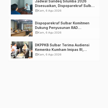
Jadwal Sandeq Silumba 2026
Disesuaikan, Dispoparekraf Sulbar
Pastikan Persiapan Tetap
calendar_month
Kam, 6 Agu 2026
Dimatangkan
Dispoparekraf Sulbar Komitmen
Dukung Penyusunan RAD
TPB/SDGs Sulawesi Barat
calendar_month
Kam, 6 Agu 2026
DKPPKB Sulbar Terima Audiensi
Kemenko Kumham Imipas RI,
Perkuat Pelayanan Kesehatan bagi
calendar_month
Kam, 6 Agu 2026
Kelompok Rentan