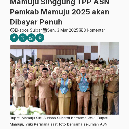
Mamuju Singgung TPP ASN
Pemkab Mamuju 2025 akan
Dibayar Penuh
account_circle
calendar_month
comment
Ekspos Sulbar
Sen, 3 Mar 2025
0 komentar
Bupati Mamuju Sitti Sutinah Suhardi bersama Wakil Bupati
Mamuju, Yuki Permana saat foto bersama sejumlah ASN