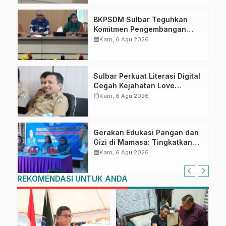
BKPSDM Sulbar Teguhkan
Komitmen Pengembangan
Kompetensi ASN melalui
calendar_month
Kam, 6 Agu 2026
Penandatanganan Perjanjian
Tugas Belajar 2026
Sulbar Perkuat Literasi Digital
Cegah Kejahatan Love
Scamming
calendar_month
Kam, 6 Agu 2026
Gerakan Edukasi Pangan dan
Gizi di Mamasa: Tingkatkan
Pengetahuan dan
calendar_month
Kam, 6 Agu 2026
Keterampilan Keluarga dalam
Pemenuhan Gizi
REKOMENDASI UNTUK ANDA