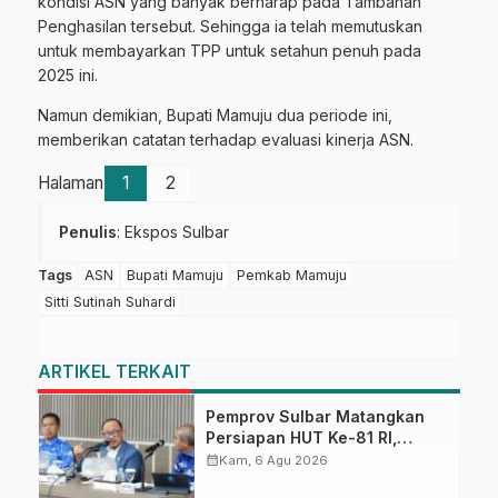
kondisi ASN yang banyak berharap pada Tambahan
Penghasilan tersebut. Sehingga ia telah memutuskan
untuk membayarkan TPP untuk setahun penuh pada
2025 ini.
Namun demikian, Bupati Mamuju dua periode ini,
memberikan catatan terhadap evaluasi kinerja ASN.
Halaman
1
2
Penulis
: Ekspos Sulbar
Tags
ASN
Bupati Mamuju
Pemkab Mamuju
Sitti Sutinah Suhardi
ARTIKEL TERKAIT
Pemprov Sulbar Matangkan
Persiapan HUT Ke-81 RI,
Puncak Upacara di Lapangan
calendar_month
Kam, 6 Agu 2026
Ahmad Kirang