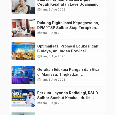
Cegah Kejahatan Love Scamming
calendar_month
Kam, 6 Agu 2026
Dukung Digitalisasi Kepegawaian,
DPMPTSP Sulbar Siap Terapkan
Aplikasi FLEKSI ASN
calendar_month
Kam, 6 Agu 2026
Optimalisasi Promosi Edukasi dan
Budaya, Anjungan Provinsi
Sulawesi Barat Perkuat Kolaborasi
calendar_month
Kam, 6 Agu 2026
Strategis Bersama Sky World TMII
Gerakan Edukasi Pangan dan Gizi
di Mamasa: Tingkatkan
Pengetahuan dan Keterampilan
calendar_month
Kam, 6 Agu 2026
Keluarga dalam Pemenuhan Gizi
Perkuat Layanan Radiologi, RSUD
Sulbar Sambut Kembali dr. Iis
Imelda, Sp.Rad
calendar_month
Kam, 6 Agu 2026