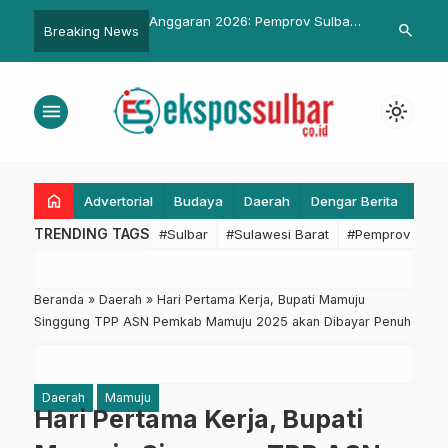
2026: Pemprov Sulbar
Tokoh Peduli Pelayanan Publik
Kapolda Sulb
search
Breaking News
…
kan Pembangunan
Untuk Bupati Pasangkayu dari
Kerajaan, Je
uk Masyarakat Miskin
Ombudsman
dan Gowa Ber
Sang Jender
menu
light_mode
home
Advertorial
Budaya
Daerah
Dengar Berita
Eko
TRENDING TAGS
#Sulbar
#Sulawesi Barat
#Pemprov Sulba
Beranda
»
Daerah
»
Hari Pertama Kerja, Bupati Mamuju
Singgung TPP ASN Pemkab Mamuju 2025 akan Dibayar Penuh
Daerah
Mamuju
Hari Pertama Kerja, Bupati