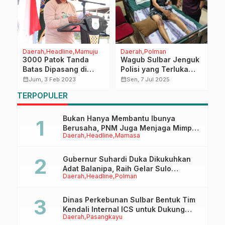
Daerah
Headline
Mamuju
Daerah
Polman
H
3000 Patok Tanda
Wagub Sulbar Jenguk
N
Batas Dipasang di
Polisi yang Terluka
A
Sulbar
Saat Amankan
S
calendar_month
calendar_month
calendar_month
Jum, 3 Feb 2023
Sen, 7 Jul 2025
Eksekusi Lahan: Ini
A
TERPOPULER
Jadi Pembelajaran
P
Bagi Kita Semua
D
D
Bukan Hanya Membantu Ibunya
Berusaha, PNM Juga Menjaga Mimpi
Daerah
Headline
Mamasa
Anaknya Untuk Menggapai Cita-Cita
Gubernur Suhardi Duka Dikukuhkan
Adat Balanipa, Raih Gelar Sulo
Daerah
Headline
Polman
Tappidena
Dinas Perkebunan Sulbar Bentuk Tim
Kendali Internal ICS untuk Dukung
Daerah
Pasangkayu
Sertifikasi ISPO Pekebun di