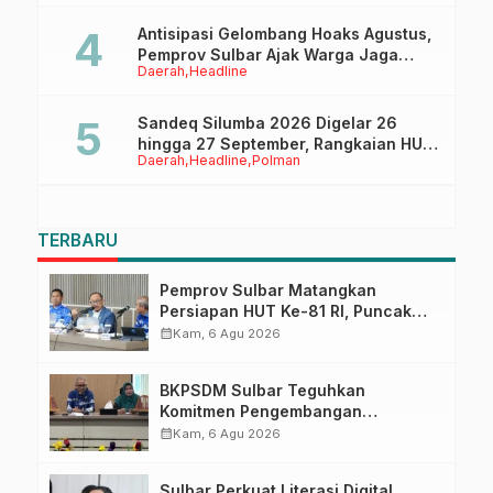
Pasangkayu
Antisipasi Gelombang Hoaks Agustus,
Pemprov Sulbar Ajak Warga Jaga
Daerah
Headline
Ruang Digital
Sandeq Silumba 2026 Digelar 26
hingga 27 September, Rangkaian HUT
Daerah
Headline
Polman
Sulbar
TERBARU
Pemprov Sulbar Matangkan
Persiapan HUT Ke-81 RI, Puncak
Upacara di Lapangan Ahmad
calendar_month
Kam, 6 Agu 2026
Kirang
BKPSDM Sulbar Teguhkan
Komitmen Pengembangan
Kompetensi ASN melalui
calendar_month
Kam, 6 Agu 2026
Penandatanganan Perjanjian
Tugas Belajar 2026
Sulbar Perkuat Literasi Digital