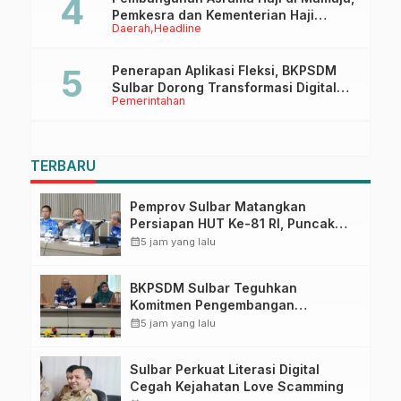
Pemkesra dan Kementerian Haji
Daerah
Headline
Sulbar Tinjau Lokasi
Penerapan Aplikasi Fleksi, BKPSDM
Sulbar Dorong Transformasi Digital
Pemerintahan
Sistem Kehadiran ASN
TERBARU
Pemprov Sulbar Matangkan
Persiapan HUT Ke-81 RI, Puncak
Upacara di Lapangan Ahmad
calendar_month
5 jam yang lalu
Kirang
BKPSDM Sulbar Teguhkan
Komitmen Pengembangan
Kompetensi ASN melalui
calendar_month
5 jam yang lalu
Penandatanganan Perjanjian
Tugas Belajar 2026
Sulbar Perkuat Literasi Digital
Cegah Kejahatan Love Scamming