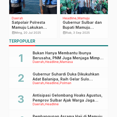
Daerah
Headline
Mamuju
H
Satpolair Polresta
Gubernur Sulbar dan
D
Mamuju Lakukan
Bupati Mamuju
K
Pengamanan Wisata
Bagikan Beras Gratis
P
calendar_month
calendar_month
calendar_month
Ming, 20 Jul 2025
Rab, 3 Sep 2025
Pantai dan Klinik
untuk Ratusan Ojol,
S
TERPOPULER
Apung di Tapandulu
Komunitas Ojol Janji
S
Jaga Keamanan
Daerah
Bukan Hanya Membantu Ibunya
Berusaha, PNM Juga Menjaga Mimpi
Daerah
Headline
Mamasa
Anaknya Untuk Menggapai Cita-Cita
Gubernur Suhardi Duka Dikukuhkan
Adat Balanipa, Raih Gelar Sulo
Daerah
Headline
Polman
Tappidena
Antisipasi Gelombang Hoaks Agustus,
Pemprov Sulbar Ajak Warga Jaga
Daerah
Headline
Ruang Digital
Pembangunan Asrama Haji di Mamuju,