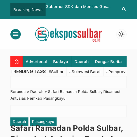
ara dan
Gubernur SDK dan Mensos Gus
Dugaan Penganiayaan Saat
search
Breaking News
r,
Ipul Bahas Strategi Tuntaskan
Unjuk Rasa, Naik Ke Tahab
Bola Voli
Kemiskinan Ekstrem di Sulbar
Penyidikan
menu
light_mode
home
Advertorial
Budaya
Daerah
Dengar Berita
Eko
TRENDING TAGS
#Sulbar
#Sulawesi Barat
#Pemprov Sulba
Beranda
»
Daerah
»
Safari Ramadan Polda Sulbar, Disambut
Antusias Pemkab Pasangkayu
Daerah
Pasangkayu
Safari Ramadan Polda Sulbar,