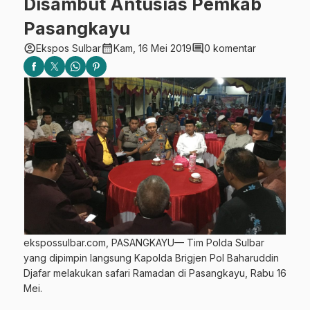
Disambut Antusias Pemkab
Pasangkayu
account_circle
calendar_month
comment
Ekspos Sulbar
Kam, 16 Mei 2019
0 komentar
ekspossulbar.com, PASANGKAYU— Tim Polda Sulbar
yang dipimpin langsung Kapolda Brigjen Pol Baharuddin
Djafar melakukan safari Ramadan di Pasangkayu, Rabu 16
Mei.