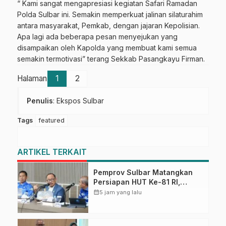
“ Kami sangat mengapresiasi kegiatan Safari Ramadan
Polda Sulbar ini. Semakin memperkuat jalinan silaturahim
antara masyarakat, Pemkab, dengan jajaran Kepolisian.
Apa lagi ada beberapa pesan menyejukan yang
disampaikan oleh Kapolda yang membuat kami semua
semakin termotivasi” terang Sekkab Pasangkayu Firman.
Halaman
1
2
Penulis
: Ekspos Sulbar
Tags
featured
ARTIKEL TERKAIT
Pemprov Sulbar Matangkan
Persiapan HUT Ke-81 RI,
Puncak Upacara di Lapangan
calendar_month
5 jam yang lalu
Ahmad Kirang