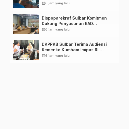
Pastikan Persiapan Tetap
calendar_month
6 jam yang lalu
Dimatangkan
Dispoparekraf Sulbar Komitmen
Dukung Penyusunan RAD
TPB/SDGs Sulawesi Barat
calendar_month
6 jam yang lalu
DKPPKB Sulbar Terima Audiensi
Kemenko Kumham Imipas RI,
Perkuat Pelayanan Kesehatan bagi
calendar_month
6 jam yang lalu
Kelompok Rentan