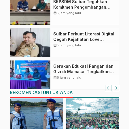
BKPSDM Sulbar Teguhkan
Komitmen Pengembangan
Kompetensi ASN melalui
calendar_month
5 jam yang lalu
Penandatanganan Perjanjian
Tugas Belajar 2026
Sulbar Perkuat Literasi Digital
Cegah Kejahatan Love
Scamming
calendar_month
5 jam yang lalu
Gerakan Edukasi Pangan dan
Gizi di Mamasa: Tingkatkan
Pengetahuan dan
calendar_month
6 jam yang lalu
Keterampilan Keluarga dalam
Pemenuhan Gizi
REKOMENDASI UNTUK ANDA