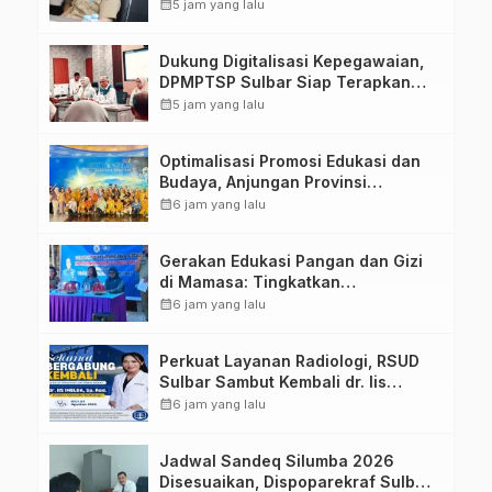
calendar_month
5 jam yang lalu
Dukung Digitalisasi Kepegawaian,
DPMPTSP Sulbar Siap Terapkan
Aplikasi FLEKSI ASN
calendar_month
5 jam yang lalu
Optimalisasi Promosi Edukasi dan
Budaya, Anjungan Provinsi
Sulawesi Barat Perkuat Kolaborasi
calendar_month
6 jam yang lalu
Strategis Bersama Sky World TMII
Gerakan Edukasi Pangan dan Gizi
di Mamasa: Tingkatkan
Pengetahuan dan Keterampilan
calendar_month
6 jam yang lalu
Keluarga dalam Pemenuhan Gizi
Perkuat Layanan Radiologi, RSUD
Sulbar Sambut Kembali dr. Iis
Imelda, Sp.Rad
calendar_month
6 jam yang lalu
Jadwal Sandeq Silumba 2026
Disesuaikan, Dispoparekraf Sulbar