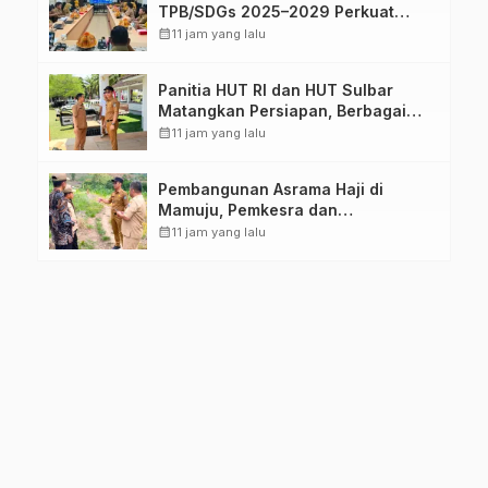
TPB/SDGs 2025–2029 Perkuat
Arah Pembangunan Berkelanjutan
calendar_month
11 jam yang lalu
Sulawesi Barat
Panitia HUT RI dan HUT Sulbar
Matangkan Persiapan, Berbagai
Lomba Akan Dilaksanakan Pemprov
calendar_month
11 jam yang lalu
Sulbar
Pembangunan Asrama Haji di
Mamuju, Pemkesra dan
Kementerian Haji Sulbar Tinjau
calendar_month
11 jam yang lalu
Lokasi