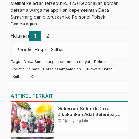
Melihat kejadian tersebut RJ (25) Keponakan korban
bersama warga melaporkan kepemerintah Desa
Sumarrang dan diteruskan ke Personel Polsek
Campalagian.
Halaman
1
2
Penulis
: Ekspos Sulbar
Tags
Desa Sumarrang
penemuan mayat
Polman
Polres Polman
Polsek Campalagian
Sulawesi Barat
Sulbar
TKP
ARTIKEL TERKAIT
Gubernur Suhardi Duka
Dikukuhkan Adat Balanipa,
Raih Gelar Sulo Tappidena
calendar_month
11 jam yang lalu