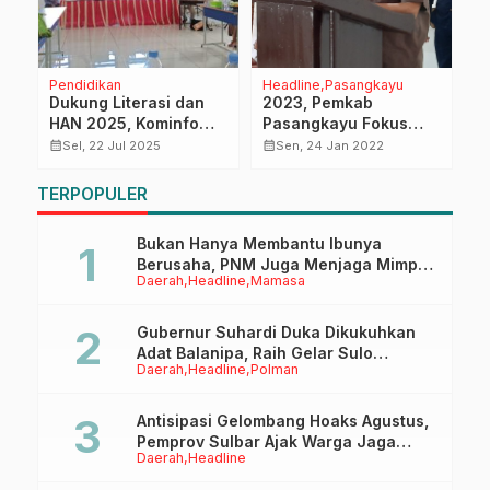
Pendidikan
Headline
Pasangkayu
D
ar
Dukung Literasi dan
2023, Pemkab
M
HAN 2025, Kominfo
Pasangkayu Fokus
P
al
Sulbar Pastikan
Bangun Infrastruktur
B
calendar_month
calendar_month
calendar_month
Sel, 22 Jul 2025
Sen, 24 Jan 2022
ng
Koneksi Zoom Lancar
P
untuk Presiden dan
TERPOPULER
Gubernur Sulbar
Bukan Hanya Membantu Ibunya
Berusaha, PNM Juga Menjaga Mimpi
Daerah
Headline
Mamasa
Anaknya Untuk Menggapai Cita-Cita
Gubernur Suhardi Duka Dikukuhkan
Adat Balanipa, Raih Gelar Sulo
Daerah
Headline
Polman
Tappidena
Antisipasi Gelombang Hoaks Agustus,
Pemprov Sulbar Ajak Warga Jaga
Daerah
Headline
Ruang Digital