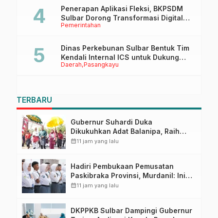
Penerapan Aplikasi Fleksi, BKPSDM
Sulbar Dorong Transformasi Digital
Pemerintahan
Sistem Kehadiran ASN
Dinas Perkebunan Sulbar Bentuk Tim
Kendali Internal ICS untuk Dukung
Daerah
Pasangkayu
Sertifikasi ISPO Pekebun di
Pasangkayu
TERBARU
Gubernur Suhardi Duka
Dikukuhkan Adat Balanipa, Raih
Gelar Sulo Tappidena
calendar_month
11 jam yang lalu
Hadiri Pembukaan Pemusatan
Paskibraka Provinsi, Murdanil: Ini
Membentuk Karakter Hingga
calendar_month
11 jam yang lalu
Kedisiplinannya
DKPPKB Sulbar Dampingi Gubernur