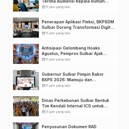
Terima Audiensi Kepala Rumah
Sakit TK. III Punggawa Malolo
calendar_month
11 jam yang lalu
Penerapan Aplikasi Fleksi, BKPSDM
Sulbar Dorong Transformasi Digital
Sistem Kehadiran ASN
calendar_month
11 jam yang lalu
Antisipasi Gelombang Hoaks
Agustus, Pemprov Sulbar Ajak
Warga Jaga Ruang Digital
calendar_month
11 jam yang lalu
Gubernur Sulbar Pimpin Rakor
BSPS 2026: Mamuju dan
Pasangkayu Masih Nol Realisasi
calendar_month
11 jam yang lalu
dari Kuota 5.250 Unit
Dinas Perkebunan Sulbar Bentuk
Tim Kendali Internal ICS untuk
Dukung Sertifikasi ISPO Pekebun di
calendar_month
11 jam yang lalu
Pasangkayu
Penyusunan Dokumen RAD