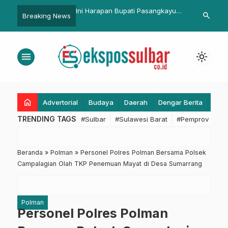
an Bupati Pasangkayu
Sekda Setiawan Luncurkan
BPBD Sulbar 
search
Breaking News
an Liga Tiga
Brand Ambassador Mantan Atlet
Tanggap Dar
Nasional dan Internasional Asal
Hidrometeoro
Jawa Barat
Perkuat Kesi
menu
light_mode
home
Advertorial
Budaya
Daerah
Dengar Berita
Eko
TRENDING TAGS
#Sulbar
#Sulawesi Barat
#Pemprov Sulba
Beranda
»
Polman
»
Personel Polres Polman Bersama Polsek
Campalagian Olah TKP Penemuan Mayat di Desa Sumarrang
Polman
Personel Polres Polman