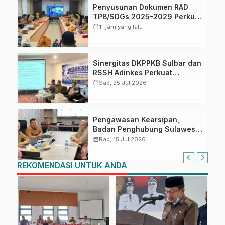
Penyusunan Dokumen RAD
TPB/SDGs 2025–2029 Perkuat
Arah Pembangunan
calendar_month
11 jam yang lalu
Berkelanjutan Sulawesi Barat
Sinergitas DKPPKB Sulbar dan
RSSH Adinkes Perkuat
Integrasi Program AIDS,
calendar_month
Sab, 25 Jul 2026
Tuberkulosis dan Malaria di
Sulawesi Barat
Pengawasan Kearsipan,
Badan Penghubung Sulawesi
Barat Terima Kunjungan Dinas
calendar_month
Rab, 15 Jul 2026
Perpusip Sulbar
REKOMENDASI UNTUK ANDA