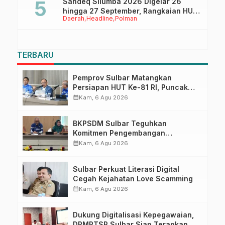
Sandeq Silumba 2026 Digelar 26
hingga 27 September, Rangkaian HUT
Daerah
Headline
Polman
Sulbar
TERBARU
Pemprov Sulbar Matangkan
Persiapan HUT Ke-81 RI, Puncak
Upacara di Lapangan Ahmad
calendar_month
Kam, 6 Agu 2026
Kirang
BKPSDM Sulbar Teguhkan
Komitmen Pengembangan
Kompetensi ASN melalui
calendar_month
Kam, 6 Agu 2026
Penandatanganan Perjanjian
Tugas Belajar 2026
Sulbar Perkuat Literasi Digital
Cegah Kejahatan Love Scamming
calendar_month
Kam, 6 Agu 2026
Dukung Digitalisasi Kepegawaian,
DPMPTSP Sulbar Siap Terapkan