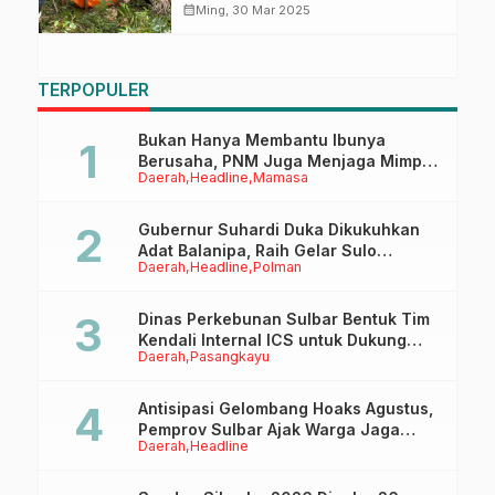
Penemuan Mayat di Desa
calendar_month
Ming, 30 Mar 2025
Sumarrang
TERPOPULER
Bukan Hanya Membantu Ibunya
Berusaha, PNM Juga Menjaga Mimpi
Daerah
Headline
Mamasa
Anaknya Untuk Menggapai Cita-Cita
Gubernur Suhardi Duka Dikukuhkan
Adat Balanipa, Raih Gelar Sulo
Daerah
Headline
Polman
Tappidena
Dinas Perkebunan Sulbar Bentuk Tim
Kendali Internal ICS untuk Dukung
Daerah
Pasangkayu
Sertifikasi ISPO Pekebun di
Pasangkayu
Antisipasi Gelombang Hoaks Agustus,
Pemprov Sulbar Ajak Warga Jaga
Daerah
Headline
Ruang Digital