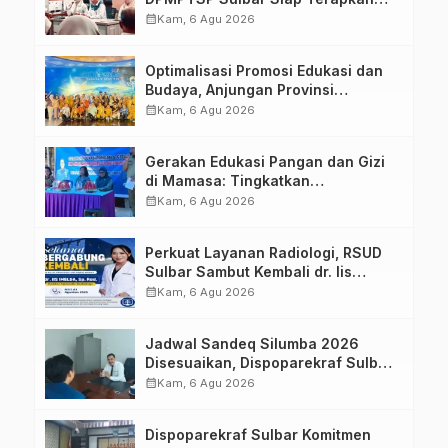
Aplikasi FLEKSI ASN
calendar_month
Kam, 6 Agu 2026
Optimalisasi Promosi Edukasi dan
Budaya, Anjungan Provinsi
Sulawesi Barat Perkuat Kolaborasi
calendar_month
Kam, 6 Agu 2026
Strategis Bersama Sky World TMII
Gerakan Edukasi Pangan dan Gizi
di Mamasa: Tingkatkan
Pengetahuan dan Keterampilan
calendar_month
Kam, 6 Agu 2026
Keluarga dalam Pemenuhan Gizi
Perkuat Layanan Radiologi, RSUD
Sulbar Sambut Kembali dr. Iis
Imelda, Sp.Rad
calendar_month
Kam, 6 Agu 2026
Jadwal Sandeq Silumba 2026
Disesuaikan, Dispoparekraf Sulbar
Pastikan Persiapan Tetap
calendar_month
Kam, 6 Agu 2026
Dimatangkan
Dispoparekraf Sulbar Komitmen