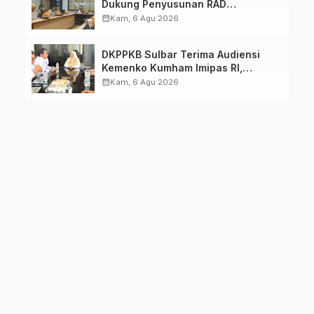
Dukung Penyusunan RAD
TPB/SDGs Sulawesi Barat
calendar_month
Kam, 6 Agu 2026
DKPPKB Sulbar Terima Audiensi
Kemenko Kumham Imipas RI,
Perkuat Pelayanan Kesehatan bagi
calendar_month
Kam, 6 Agu 2026
Kelompok Rentan