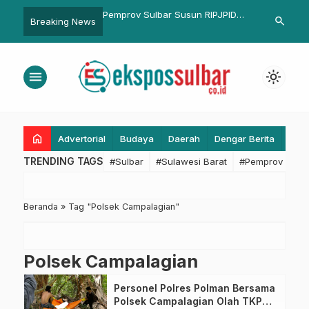
ulbar dan BKKBN
Pemprov Sulbar Susun RIPJPID
Ridwan Kamil
search
Breaking News
nergi Atasi Stunting dan
2025-2029 Dorong Riset dan
Minimalkan 
n
Inovasi Berbasis Daerah
Kendaraan P
Halaman
menu
light_mode
home
Advertorial
Budaya
Daerah
Dengar Berita
Eko
TRENDING TAGS
#Sulbar
#Sulawesi Barat
#Pemprov Sulba
Beranda
»
Tag "Polsek Campalagian"
Polsek Campalagian
Personel Polres Polman Bersama
Polsek Campalagian Olah TKP