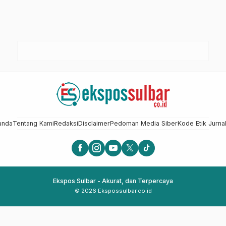
anda
Tentang Kami
Redaksi
Disclaimer
Pedoman Media Siber
Kode Etik Jurnal
Ekspos Sulbar - Akurat, dan Terpercaya
© 2026 Ekspossulbar.co.id