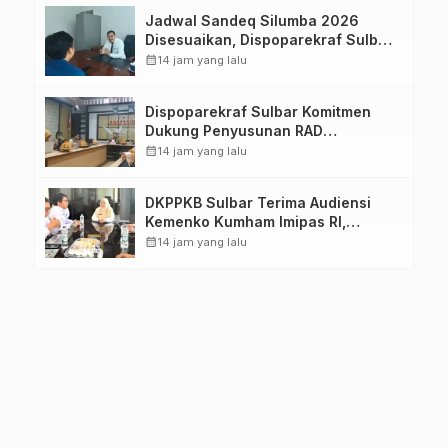
Jadwal Sandeq Silumba 2026
Disesuaikan, Dispoparekraf Sulbar
Pastikan Persiapan Tetap
calendar_month
14 jam yang lalu
Dimatangkan
Dispoparekraf Sulbar Komitmen
Dukung Penyusunan RAD
TPB/SDGs Sulawesi Barat
calendar_month
14 jam yang lalu
DKPPKB Sulbar Terima Audiensi
Kemenko Kumham Imipas RI,
Perkuat Pelayanan Kesehatan bagi
calendar_month
14 jam yang lalu
Kelompok Rentan