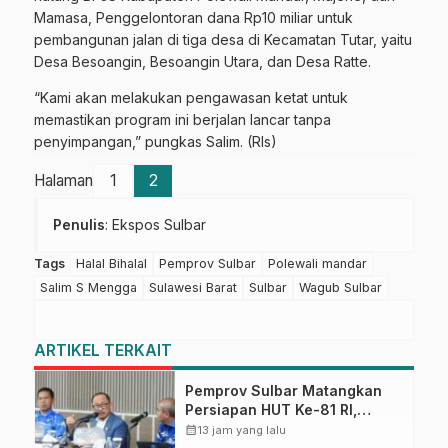
Mamasa, Penggelontoran dana Rp10 miliar untuk
pembangunan jalan di tiga desa di Kecamatan Tutar, yaitu
Desa Besoangin, Besoangin Utara, dan Desa Ratte.
“Kami akan melakukan pengawasan ketat untuk
memastikan program ini berjalan lancar tanpa
penyimpangan,” pungkas Salim. (Rls)
Halaman
1
2
Penulis
: Ekspos Sulbar
Tags
Halal Bihalal
Pemprov Sulbar
Polewali mandar
Salim S Mengga
Sulawesi Barat
Sulbar
Wagub Sulbar
ARTIKEL TERKAIT
Pemprov Sulbar Matangkan
Persiapan HUT Ke-81 RI,
Puncak Upacara di Lapangan
calendar_month
13 jam yang lalu
Ahmad Kirang