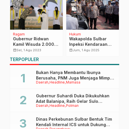
Ragam
Hukum
D
Gubernur Ridwan
Wakapolda Sulbar
B
Kamil Wisuda 2.000
Inpeksi Kendaraan
D
Penghafal Al-Qur’an
Dinas di Polman, Siap
calendar_month
calendar_month
calendar_month
Sel, 1 Agu 2023
Jum, 1 Agu 2025
Program Sadesha
Optimalkan Pelayanan
TERPOPULER
Publik
Bukan Hanya Membantu Ibunya
Berusaha, PNM Juga Menjaga Mimpi
Daerah
Headline
Mamasa
Anaknya Untuk Menggapai Cita-Cita
Gubernur Suhardi Duka Dikukuhkan
Adat Balanipa, Raih Gelar Sulo
Daerah
Headline
Polman
Tappidena
Dinas Perkebunan Sulbar Bentuk Tim
Kendali Internal ICS untuk Dukung
Daerah
Pasangkayu