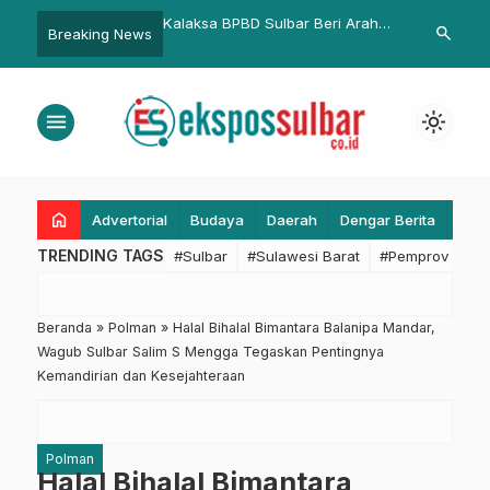
 Perkuat Kolaborasi,
Kalaksa BPBD Sulbar Beri Arahan
Usai Penguku
search
Breaking News
embangunan Sektor
kepada Pegawai Paruh Waktu
Diskominfo K
dan Perikanan Berbasis
untuk Tingkatkan Kinerja dan
Lakukan Pela
Disiplin
Bagi Persone
menu
light_mode
home
Advertorial
Budaya
Daerah
Dengar Berita
Eko
TRENDING TAGS
#Sulbar
#Sulawesi Barat
#Pemprov Sulba
Beranda
»
Polman
»
Halal Bihalal Bimantara Balanipa Mandar,
Wagub Sulbar Salim S Mengga Tegaskan Pentingnya
Kemandirian dan Kesejahteraan
Polman
Halal Bihalal Bimantara