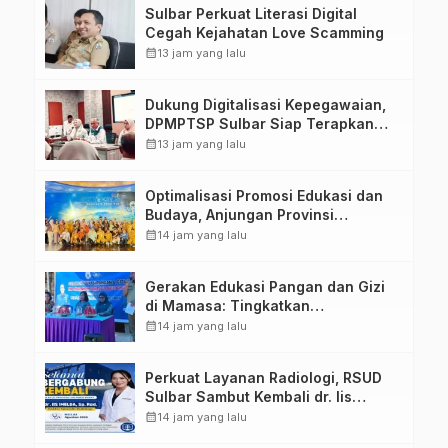
Sulbar Perkuat Literasi Digital
Cegah Kejahatan Love Scamming
calendar_month
13 jam yang lalu
Dukung Digitalisasi Kepegawaian,
DPMPTSP Sulbar Siap Terapkan
Aplikasi FLEKSI ASN
calendar_month
13 jam yang lalu
Optimalisasi Promosi Edukasi dan
Budaya, Anjungan Provinsi
Sulawesi Barat Perkuat Kolaborasi
calendar_month
14 jam yang lalu
Strategis Bersama Sky World TMII
Gerakan Edukasi Pangan dan Gizi
di Mamasa: Tingkatkan
Pengetahuan dan Keterampilan
calendar_month
14 jam yang lalu
Keluarga dalam Pemenuhan Gizi
Perkuat Layanan Radiologi, RSUD
Sulbar Sambut Kembali dr. Iis
Imelda, Sp.Rad
calendar_month
14 jam yang lalu