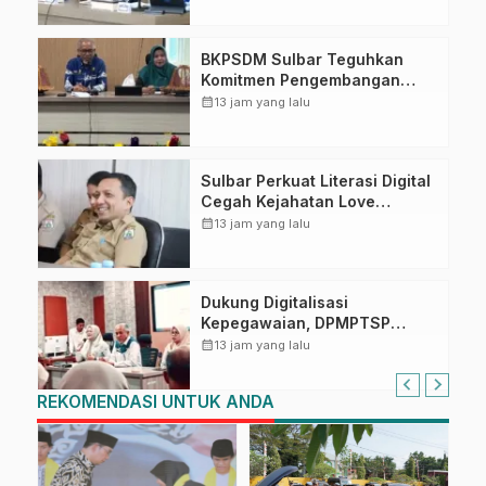
BKPSDM Sulbar Teguhkan
Komitmen Pengembangan
Kompetensi ASN melalui
calendar_month
13 jam yang lalu
Penandatanganan Perjanjian
Tugas Belajar 2026
Sulbar Perkuat Literasi Digital
Cegah Kejahatan Love
Scamming
calendar_month
13 jam yang lalu
Dukung Digitalisasi
Kepegawaian, DPMPTSP
Sulbar Siap Terapkan Aplikasi
calendar_month
13 jam yang lalu
FLEKSI ASN
REKOMENDASI UNTUK ANDA