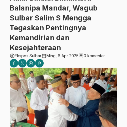
Balanipa Mandar, Wagub
Sulbar Salim S Mengga
Tegaskan Pentingnya
Kemandirian dan
Kesejahteraan
account_circle
calendar_month
comment
Ekspos Sulbar
Ming, 6 Apr 2025
0 komentar