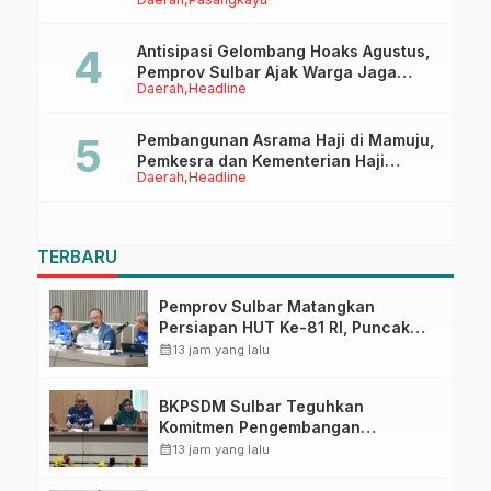
Sertifikasi ISPO Pekebun di
Pasangkayu
Antisipasi Gelombang Hoaks Agustus,
Pemprov Sulbar Ajak Warga Jaga
Daerah
Headline
Ruang Digital
Pembangunan Asrama Haji di Mamuju,
Pemkesra dan Kementerian Haji
Daerah
Headline
Sulbar Tinjau Lokasi
TERBARU
Pemprov Sulbar Matangkan
Persiapan HUT Ke-81 RI, Puncak
Upacara di Lapangan Ahmad
calendar_month
13 jam yang lalu
Kirang
BKPSDM Sulbar Teguhkan
Komitmen Pengembangan
Kompetensi ASN melalui
calendar_month
13 jam yang lalu
Penandatanganan Perjanjian
Tugas Belajar 2026