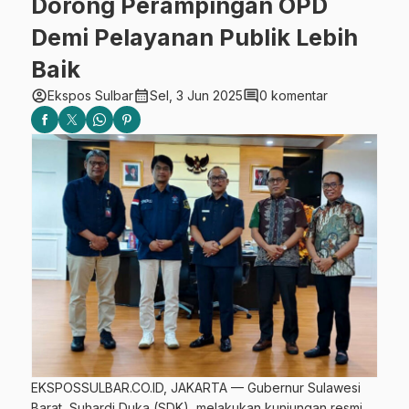
Dorong Perampingan OPD
Demi Pelayanan Publik Lebih
Baik
account_circle
calendar_month
comment
Ekspos Sulbar
Sel, 3 Jun 2025
0 komentar
EKSPOSSULBAR.CO.ID, JAKARTA — Gubernur Sulawesi
Barat, Suhardi Duka (SDK), melakukan kunjungan resmi