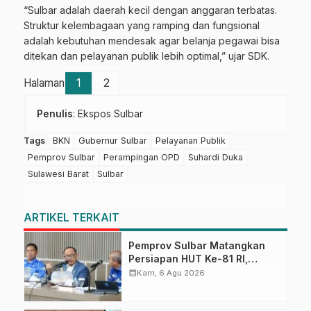
“Sulbar adalah daerah kecil dengan anggaran terbatas.
Struktur kelembagaan yang ramping dan fungsional
adalah kebutuhan mendesak agar belanja pegawai bisa
ditekan dan pelayanan publik lebih optimal,” ujar SDK.
Halaman
1
2
Penulis
: Ekspos Sulbar
Tags
BKN
Gubernur Sulbar
Pelayanan Publik
Pemprov Sulbar
Perampingan OPD
Suhardi Duka
Sulawesi Barat
Sulbar
ARTIKEL TERKAIT
Pemprov Sulbar Matangkan
Persiapan HUT Ke-81 RI,
Puncak Upacara di Lapangan
calendar_month
Kam, 6 Agu 2026
Ahmad Kirang