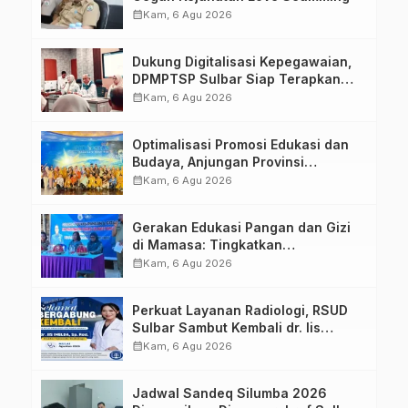
calendar_month
Kam, 6 Agu 2026
Dukung Digitalisasi Kepegawaian,
DPMPTSP Sulbar Siap Terapkan
Aplikasi FLEKSI ASN
calendar_month
Kam, 6 Agu 2026
Optimalisasi Promosi Edukasi dan
Budaya, Anjungan Provinsi
Sulawesi Barat Perkuat Kolaborasi
calendar_month
Kam, 6 Agu 2026
Strategis Bersama Sky World TMII
Gerakan Edukasi Pangan dan Gizi
di Mamasa: Tingkatkan
Pengetahuan dan Keterampilan
calendar_month
Kam, 6 Agu 2026
Keluarga dalam Pemenuhan Gizi
Perkuat Layanan Radiologi, RSUD
Sulbar Sambut Kembali dr. Iis
Imelda, Sp.Rad
calendar_month
Kam, 6 Agu 2026
Jadwal Sandeq Silumba 2026