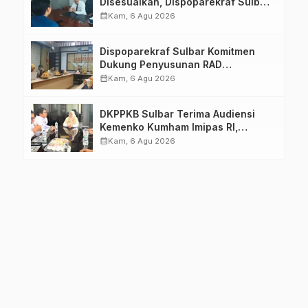
Disesuaikan, Dispoparekraf Sulbar
Pastikan Persiapan Tetap
calendar_month
Kam, 6 Agu 2026
Dimatangkan
Dispoparekraf Sulbar Komitmen
Dukung Penyusunan RAD
TPB/SDGs Sulawesi Barat
calendar_month
Kam, 6 Agu 2026
DKPPKB Sulbar Terima Audiensi
Kemenko Kumham Imipas RI,
Perkuat Pelayanan Kesehatan bagi
calendar_month
Kam, 6 Agu 2026
Kelompok Rentan