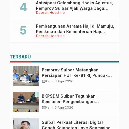
Antisipasi Gelombang Hoaks Agustus,
Pemprov Sulbar Ajak Warga Jaga
Daerah
Headline
Ruang Digital
Pembangunan Asrama Haji di Mamuju,
Pemkesra dan Kementerian Haji
Daerah
Headline
Sulbar Tinjau Lokasi
TERBARU
Pemprov Sulbar Matangkan
Persiapan HUT Ke-81 RI, Puncak
Upacara di Lapangan Ahmad
calendar_month
Kam, 6 Agu 2026
Kirang
BKPSDM Sulbar Teguhkan
Komitmen Pengembangan
Kompetensi ASN melalui
calendar_month
Kam, 6 Agu 2026
Penandatanganan Perjanjian
Tugas Belajar 2026
Sulbar Perkuat Literasi Digital
Cegah Kejahatan Love Scamming