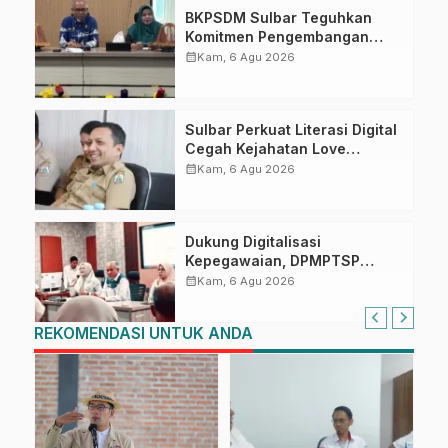
BKPSDM Sulbar Teguhkan
Komitmen Pengembangan
Kompetensi ASN melalui
calendar_month
Kam, 6 Agu 2026
Penandatanganan Perjanjian
Tugas Belajar 2026
Sulbar Perkuat Literasi Digital
Cegah Kejahatan Love
Scamming
calendar_month
Kam, 6 Agu 2026
Dukung Digitalisasi
Kepegawaian, DPMPTSP
Sulbar Siap Terapkan Aplikasi
calendar_month
Kam, 6 Agu 2026
FLEKSI ASN
REKOMENDASI UNTUK ANDA