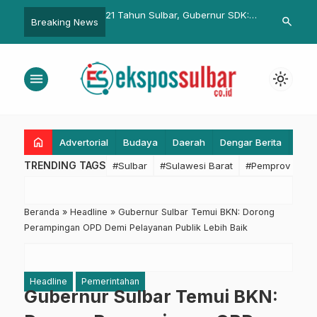
emenkumham-Pemkab
21 Tahun Sulbar, Gubernur SDK:
Wagub DIY Ha
search
Breaking News
yu Bahas Desa Sadar
Usia Dewasa untuk Refleksi dan
Pengawasan 
Percepatan Pembangunan
Data Kemend
menu
light_mode
home
Advertorial
Budaya
Daerah
Dengar Berita
Eko
TRENDING TAGS
#Sulbar
#Sulawesi Barat
#Pemprov Sulba
Beranda
»
Headline
»
Gubernur Sulbar Temui BKN: Dorong
Perampingan OPD Demi Pelayanan Publik Lebih Baik
Headline
Pemerintahan
Gubernur Sulbar Temui BKN: