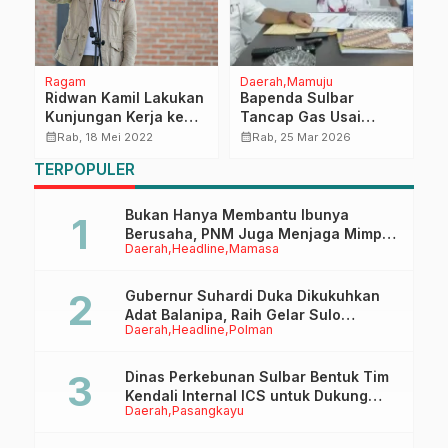
Ragam
Daerah
Mamuju
H
Ridwan Kamil Lakukan
Bapenda Sulbar
L
3A
Kunjungan Kerja ke
Tancap Gas Usai
V
Eropa Temui Sejumlah
Lebaran: Target Pajak
P
calendar_month
calendar_month
calendar_month
Rab, 18 Mei 2022
Rab, 25 Mar 2026
Investor
Dikebut, Penertiban
TERPOPULER
Samsat Dimatangkan
Bukan Hanya Membantu Ibunya
Berusaha, PNM Juga Menjaga Mimpi
Daerah
Headline
Mamasa
Anaknya Untuk Menggapai Cita-Cita
Gubernur Suhardi Duka Dikukuhkan
Adat Balanipa, Raih Gelar Sulo
Daerah
Headline
Polman
Tappidena
Dinas Perkebunan Sulbar Bentuk Tim
Kendali Internal ICS untuk Dukung
Daerah
Pasangkayu
Sertifikasi ISPO Pekebun di
Pasangkayu