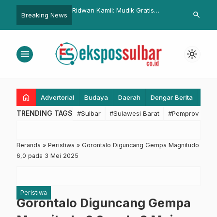
il: Mudik Gratis
DKP Sulbar Evaluasi Kinerja,
Kapolda Sul
search
Breaking News
an Penggunaan
Dorong Transformasi Digital dan
Sandeq Silu
 Pribadi ke Kampung
Transparansi Publik
Momentum Ba
Lokal
menu
light_mode
home
Advertorial
Budaya
Daerah
Dengar Berita
Eko
TRENDING TAGS
#Sulbar
#Sulawesi Barat
#Pemprov Sulba
Beranda
»
Peristiwa
»
Gorontalo Diguncang Gempa Magnitudo
6,0 pada 3 Mei 2025
Peristiwa
Gorontalo Diguncang Gempa