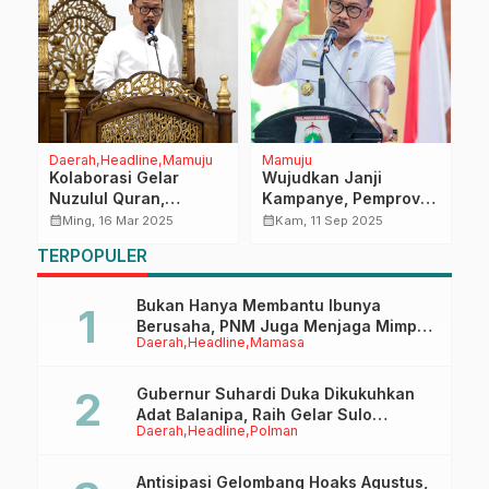
Daerah
Headline
Mamuju
Mamuju
D
Kolaborasi Gelar
Wujudkan Janji
I
Nuzulul Quran,
Kampanye, Pemprov
H
Implementasikan Nilai-
Sulbar Gelar
M
calendar_month
calendar_month
calendar_month
Ming, 16 Mar 2025
Kam, 11 Sep 2025
Nilai Alquran untuk
Sosialisasi Tambahan
P
TERPOPULER
Kesejahteraan Rakyat
Penghasilan untuk
T
Perangkat Desa
Bukan Hanya Membantu Ibunya
Berusaha, PNM Juga Menjaga Mimpi
Daerah
Headline
Mamasa
Anaknya Untuk Menggapai Cita-Cita
Gubernur Suhardi Duka Dikukuhkan
Adat Balanipa, Raih Gelar Sulo
Daerah
Headline
Polman
Tappidena
Antisipasi Gelombang Hoaks Agustus,