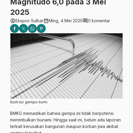
Magnitudo 6,0 pada 3 Mei
2025
account_circle
calendar_month
comment
Ekspos Sulbar
Ming, 4 Mei 2025
0 komentar
Ilustrasi gempa bumi.
BMKG memastikan bahwa gempa ini tidak berpotensi
menimbulkan tsunami. Hingga saat ini, belum ada laporan
terkait kerusakan bangunan maupun korban jiwa akibat
gempa tersebut.