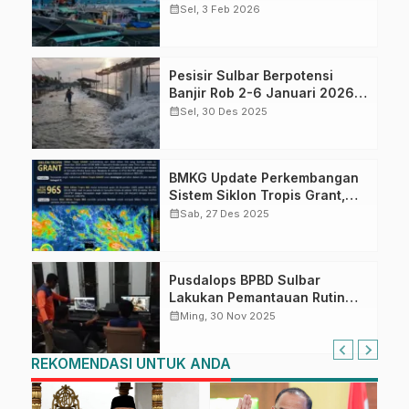
Cuaca Pelabuhan dari BMKG,
calendar_month
Sel, 3 Feb 2026
Masyarakat Pesisir Diminta
Waspada
Pesisir Sulbar Berpotensi
Banjir Rob 2-6 Januari 2026,
BPBD Sulbar Imbau
calendar_month
Sel, 30 Des 2025
Masyarakat Tingkatkan
Kewaspadaan
BMKG Update Perkembangan
Sistem Siklon Tropis Grant,
BPBD Sulbar Pastikan
calendar_month
Sab, 27 Des 2025
Sulawesi Barat Aman dari
Dampak Langsung
Pusdalops BPBD Sulbar
Lakukan Pemantauan Rutin
Informasi Cuaca BMKG
calendar_month
Ming, 30 Nov 2025
REKOMENDASI UNTUK ANDA