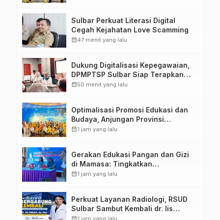
Penandatanganan Perjanjian
Tugas Belajar 2026
Sulbar Perkuat Literasi Digital
Cegah Kejahatan Love Scamming
calendar_month
47 menit yang lalu
Dukung Digitalisasi Kepegawaian,
DPMPTSP Sulbar Siap Terapkan
Aplikasi FLEKSI ASN
calendar_month
50 menit yang lalu
Optimalisasi Promosi Edukasi dan
Budaya, Anjungan Provinsi
Sulawesi Barat Perkuat Kolaborasi
calendar_month
1 jam yang lalu
Strategis Bersama Sky World TMII
Gerakan Edukasi Pangan dan Gizi
di Mamasa: Tingkatkan
Pengetahuan dan Keterampilan
calendar_month
1 jam yang lalu
Keluarga dalam Pemenuhan Gizi
Perkuat Layanan Radiologi, RSUD
Sulbar Sambut Kembali dr. Iis
Imelda, Sp.Rad
calendar_month
1 jam yang lalu