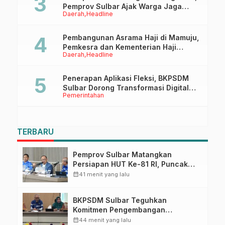
Pemprov Sulbar Ajak Warga Jaga
Daerah
Headline
Ruang Digital
Pembangunan Asrama Haji di Mamuju,
Pemkesra dan Kementerian Haji
Daerah
Headline
Sulbar Tinjau Lokasi
Penerapan Aplikasi Fleksi, BKPSDM
Sulbar Dorong Transformasi Digital
Pemerintahan
Sistem Kehadiran ASN
TERBARU
Pemprov Sulbar Matangkan
Persiapan HUT Ke-81 RI, Puncak
Upacara di Lapangan Ahmad
calendar_month
41 menit yang lalu
Kirang
BKPSDM Sulbar Teguhkan
Komitmen Pengembangan
Kompetensi ASN melalui
calendar_month
44 menit yang lalu