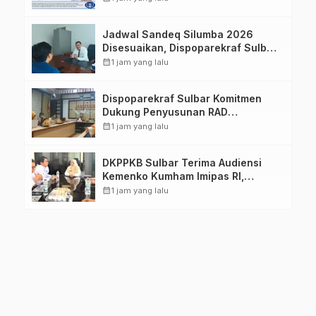
Jadwal Sandeq Silumba 2026
Disesuaikan, Dispoparekraf Sulbar
Pastikan Persiapan Tetap
calendar_month
1 jam yang lalu
Dimatangkan
Dispoparekraf Sulbar Komitmen
Dukung Penyusunan RAD
TPB/SDGs Sulawesi Barat
calendar_month
1 jam yang lalu
DKPPKB Sulbar Terima Audiensi
Kemenko Kumham Imipas RI,
Perkuat Pelayanan Kesehatan bagi
calendar_month
1 jam yang lalu
Kelompok Rentan