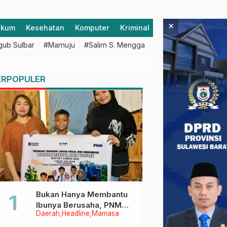
×
ukum
Kesehatan
Komputer
Kriminal
Lifestyle
Majen
ub Sulbar
#Mamuju
#Salim S. Mengga
#featured
#Polda S
ERPOPULER
Bukan Hanya Membantu
Ibunya Berusaha, PNM
Daerah
Headline
Mamasa
Juga Menjaga Mimpi
Anaknya Untuk