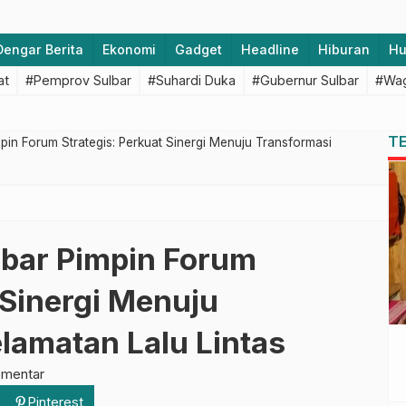
Dengar Berita
Ekonomi
Gadget
Headline
Hiburan
H
at
#Pemprov Sulbar
#Suhardi Duka
#Gubernur Sulbar
#Wag
T
mpin Forum Strategis: Perkuat Sinergi Menuju Transformasi
lbar Pimpin Forum
 Sinergi Menuju
lamatan Lalu Lintas
omentar
Pinterest