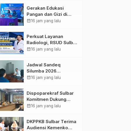
Kolaborasi Strategis
Gerakan Edukasi
Bersama Sky World
Pangan dan Gizi di
TMII
Mamasa: Tingkatkan
calendar_month
16 jam yang lalu
Pengetahuan dan
Keterampilan Keluarga
Perkuat Layanan
dalam Pemenuhan Gizi
Radiologi, RSUD Sulbar
Sambut Kembali dr. Iis
calendar_month
16 jam yang lalu
Imelda, Sp.Rad
Jadwal Sandeq
Silumba 2026
Disesuaikan,
calendar_month
16 jam yang lalu
Dispoparekraf Sulbar
Pastikan Persiapan
Dispoparekraf Sulbar
Tetap Dimatangkan
Komitmen Dukung
Penyusunan RAD
calendar_month
16 jam yang lalu
TPB/SDGs Sulawesi
Barat
DKPPKB Sulbar Terima
Audiensi Kemenko