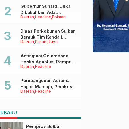
Menggapai Cita-Cita
Gubernur Suhardi Duka
Dikukuhkan Adat
Daerah
Headline
Polman
Balanipa, Raih Gelar Sulo
Tappidena
Dinas Perkebunan Sulbar
Bentuk Tim Kendali
Daerah
Pasangkayu
Internal ICS untuk Dukung
Sertifikasi ISPO Pekebun
di Pasangkayu
Antisipasi Gelombang
Hoaks Agustus, Pemprov
Daerah
Headline
Sulbar Ajak Warga Jaga
Ruang Digital
Pembangunan Asrama
Haji di Mamuju, Pemkesra
Daerah
Headline
dan Kementerian Haji
Sulbar Tinjau Lokasi
ERBARU
Pemprov Sulbar