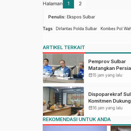
Halaman
1
2
Penulis
: Ekspos Sulbar
Tags
Dirlantas Polda Sulbar
Kombes Pol Wah
ARTIKEL TERKAIT
Pemprov Sulbar
Matangkan Persi
HUT Ke-81 RI, Pu
calendar_month
15 jam yang lalu
Upacara di Lapan
Ahmad Kirang
Dispoparekraf Su
Komitmen Dukung
Penyusunan RAD
calendar_month
16 jam yang lalu
TPB/SDGs Sulawe
REKOMENDASI UNTUK ANDA
Barat