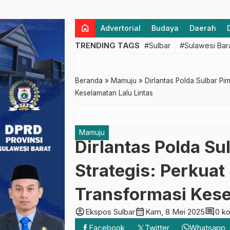
home
Advertorial
Budaya
Daerah
TRENDING TAGS
#Sulbar
#Sulawesi Bar
Beranda
»
Mamuju
»
Dirlantas Polda Sulbar Pi
Keselamatan Lalu Lintas
Mamuju
Dirlantas Polda Su
Strategis: Perkuat
Transformasi Kese
account_circle
calendar_month
comment
Ekspos Sulbar
Kam, 8 Mei 2025
0 k
Facebook
Twitter
Whatsapp