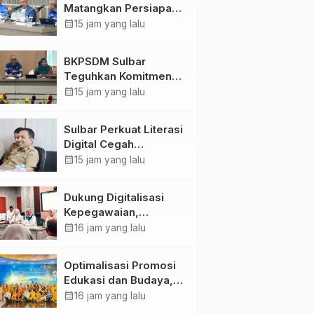
Matangkan Persiapan
HUT Ke-81 RI, Puncak
calendar_month
15 jam yang lalu
Upacara di Lapangan
Ahmad Kirang
BKPSDM Sulbar
Teguhkan Komitmen
Pengembangan
calendar_month
15 jam yang lalu
Kompetensi ASN
melalui
Sulbar Perkuat Literasi
Penandatanganan
Digital Cegah
Perjanjian Tugas
Kejahatan Love
calendar_month
15 jam yang lalu
Belajar 2026
Scamming
Dukung Digitalisasi
Kepegawaian,
DPMPTSP Sulbar Siap
calendar_month
16 jam yang lalu
Terapkan Aplikasi
FLEKSI ASN
Optimalisasi Promosi
Edukasi dan Budaya,
Anjungan Provinsi
calendar_month
16 jam yang lalu
Sulawesi Barat Perkuat