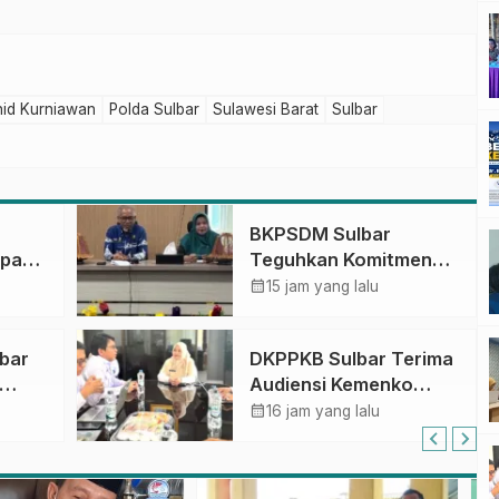
id Kurniawan
Polda Sulbar
Sulawesi Barat
Sulbar
BKPSDM Sulbar
apan
Teguhkan Komitmen
ncak
Pengembangan
calendar_month
15 jam yang lalu
gan
Kompetensi ASN
melalui
lbar
DKPPKB Sulbar Terima
Penandatanganan
Audiensi Kemenko
Perjanjian Tugas
Kumham Imipas RI,
calendar_month
Belajar 2026
16 jam yang lalu
si
Perkuat Pelayanan
Kesehatan bagi
Kelompok Rentan