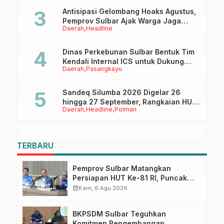
Antisipasi Gelombang Hoaks Agustus,
Pemprov Sulbar Ajak Warga Jaga
Daerah
Headline
Ruang Digital
Dinas Perkebunan Sulbar Bentuk Tim
Kendali Internal ICS untuk Dukung
Daerah
Pasangkayu
Sertifikasi ISPO Pekebun di
Pasangkayu
Sandeq Silumba 2026 Digelar 26
hingga 27 September, Rangkaian HUT
Daerah
Headline
Polman
Sulbar
TERBARU
Pemprov Sulbar Matangkan
Persiapan HUT Ke-81 RI, Puncak
Upacara di Lapangan Ahmad
calendar_month
Kam, 6 Agu 2026
Kirang
BKPSDM Sulbar Teguhkan
Komitmen Pengembangan