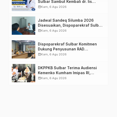
Sulbar Sambut Kembali dr. Iis
Imelda, Sp.Rad
calendar_month
Kam, 6 Agu 2026
Jadwal Sandeq Silumba 2026
Disesuaikan, Dispoparekraf Sulbar
Pastikan Persiapan Tetap
calendar_month
Kam, 6 Agu 2026
Dimatangkan
Dispoparekraf Sulbar Komitmen
Dukung Penyusunan RAD
TPB/SDGs Sulawesi Barat
calendar_month
Kam, 6 Agu 2026
DKPPKB Sulbar Terima Audiensi
Kemenko Kumham Imipas RI,
Perkuat Pelayanan Kesehatan bagi
calendar_month
Kam, 6 Agu 2026
Kelompok Rentan