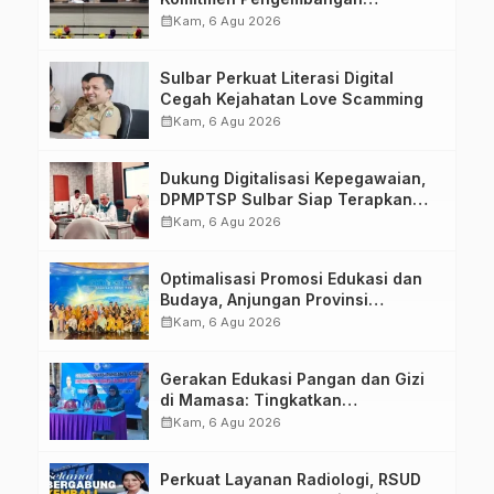
Kompetensi ASN melalui
calendar_month
Kam, 6 Agu 2026
Penandatanganan Perjanjian
Tugas Belajar 2026
Sulbar Perkuat Literasi Digital
Cegah Kejahatan Love Scamming
calendar_month
Kam, 6 Agu 2026
Dukung Digitalisasi Kepegawaian,
DPMPTSP Sulbar Siap Terapkan
Aplikasi FLEKSI ASN
calendar_month
Kam, 6 Agu 2026
Optimalisasi Promosi Edukasi dan
Budaya, Anjungan Provinsi
Sulawesi Barat Perkuat Kolaborasi
calendar_month
Kam, 6 Agu 2026
Strategis Bersama Sky World TMII
Gerakan Edukasi Pangan dan Gizi
di Mamasa: Tingkatkan
Pengetahuan dan Keterampilan
calendar_month
Kam, 6 Agu 2026
Keluarga dalam Pemenuhan Gizi
Perkuat Layanan Radiologi, RSUD