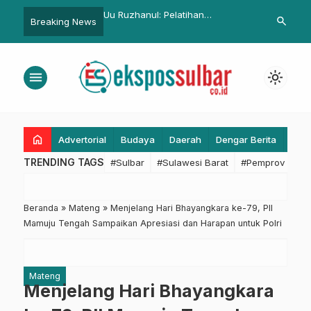
ul: Pelatihan
Disperkimtanhub Sulbar Sasar 49
Dewan SDA S
search
Breaking News
inan Harus Bermanfaat
Titik Pembangunan PSU 2026 Se-
Kelola Sumb
yarakat
Sulawesi Barat
2026
menu
light_mode
home
Advertorial
Budaya
Daerah
Dengar Berita
Eko
TRENDING TAGS
#Sulbar
#Sulawesi Barat
#Pemprov Sulba
Beranda
»
Mateng
»
Menjelang Hari Bhayangkara ke-79, PII
Mamuju Tengah Sampaikan Apresiasi dan Harapan untuk Polri
Mateng
Menjelang Hari Bhayangkara