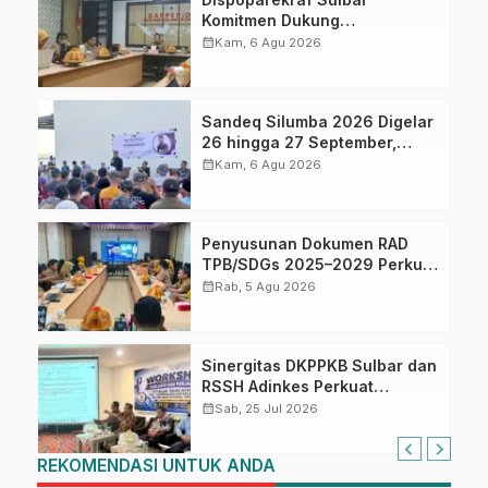
Komitmen Dukung
Penyusunan RAD TPB/SDGs
calendar_month
Kam, 6 Agu 2026
Sulawesi Barat
Sandeq Silumba 2026 Digelar
26 hingga 27 September,
Rangkaian HUT Sulbar
calendar_month
Kam, 6 Agu 2026
Penyusunan Dokumen RAD
TPB/SDGs 2025–2029 Perkuat
Arah Pembangunan
calendar_month
Rab, 5 Agu 2026
Berkelanjutan Sulawesi Barat
Sinergitas DKPPKB Sulbar dan
RSSH Adinkes Perkuat
Integrasi Program AIDS,
calendar_month
Sab, 25 Jul 2026
Tuberkulosis dan Malaria di
Sulawesi Barat
REKOMENDASI UNTUK ANDA