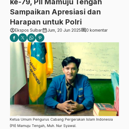
ke-79, PII Mamuju Tengah
Sampaikan Apresiasi dan
Harapan untuk Polri
account_circle
calendar_month
comment
Ekspos Sulbar
Jum, 20 Jun 2025
0 komentar
Ketua Umum Pengurus Cabang Pergerakan Islam Indonesia
(PII) Mamuju Tengah, Muh. Nur Syawal.