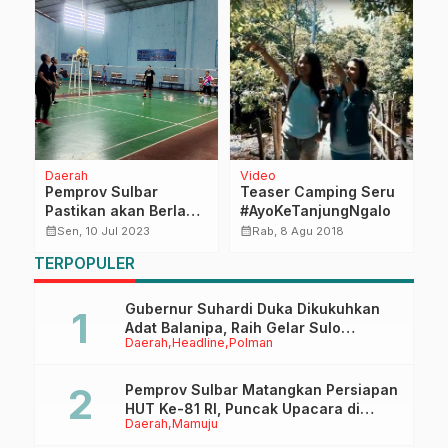
Daerah
Video
H
Pemprov Sulbar
Teaser Camping Seru
D
Pastikan akan Berlaga
#AyoKeTanjungNgalo
B
di Pornas Korpri
P
calendar_month
calendar_month
calendar_month
Sen, 10 Jul 2023
Rab, 8 Agu 2018
M
TERPOPULER
P
Gubernur Suhardi Duka Dikukuhkan
Adat Balanipa, Raih Gelar Sulo
Daerah
Headline
Polman
Tappidena
Pemprov Sulbar Matangkan Persiapan
HUT Ke-81 RI, Puncak Upacara di
Daerah
Mamuju
Lapangan Ahmad Kirang