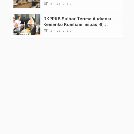
TPB/SDGs Sulawesi Barat
calendar_month
1 jam yang lalu
DKPPKB Sulbar Terima Audiensi
Kemenko Kumham Imipas RI,
Perkuat Pelayanan Kesehatan bagi
calendar_month
1 jam yang lalu
Kelompok Rentan