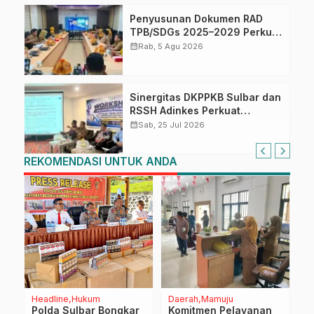
Penyusunan Dokumen RAD
TPB/SDGs 2025–2029 Perkuat
Arah Pembangunan
calendar_month
Rab, 5 Agu 2026
Berkelanjutan Sulawesi Barat
Sinergitas DKPPKB Sulbar dan
RSSH Adinkes Perkuat
Integrasi Program AIDS,
calendar_month
Sab, 25 Jul 2026
Tuberkulosis dan Malaria di
Sulawesi Barat
REKOMENDASI UNTUK ANDA
Headline
Hukum
Daerah
Mamuju
M
Polda Sulbar Bongkar
Komitmen Pelayanan
K