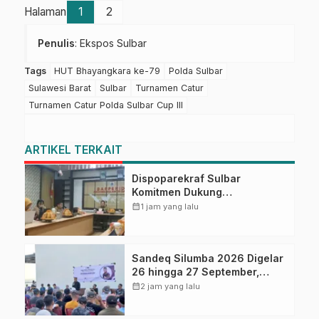
Halaman
1
2
Penulis
: Ekspos Sulbar
Tags
HUT Bhayangkara ke-79
Polda Sulbar
Sulawesi Barat
Sulbar
Turnamen Catur
Turnamen Catur Polda Sulbar Cup III
ARTIKEL TERKAIT
Dispoparekraf Sulbar
Komitmen Dukung
Penyusunan RAD TPB/SDGs
calendar_month
1 jam yang lalu
Sulawesi Barat
Sandeq Silumba 2026 Digelar
26 hingga 27 September,
Rangkaian HUT Sulbar
calendar_month
2 jam yang lalu