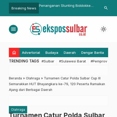
ganan Stunting Biddokkes
Sekkab Pasangkayu Ajak ASN
Ketua KO
search
Breaking News
Sulbar Diapresiasi Wakil
Jaga Integritas dan Kebersamaan
Puasa Be
 DPRD
Capaian
dalam K
menu
light_mode
home
Advertorial
Budaya
Daerah
Dengar Berita
Eko
TRENDING TAGS
#Sulbar
#Sulawesi Barat
#Pemprov Sulba
Beranda
»
Olahraga
»
Turnamen Catur Polda Sulbar Cup III
Semarakkan HUT Bhayangkara ke-79, 120 Peserta Ramaikan
Ajang dari Berbagai Daerah
Olahraga
Turnamen Catur Polda Sulbar