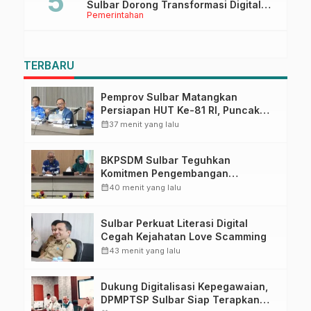
Sulbar Dorong Transformasi Digital
Pemerintahan
Sistem Kehadiran ASN
TERBARU
Pemprov Sulbar Matangkan
Persiapan HUT Ke-81 RI, Puncak
Upacara di Lapangan Ahmad
calendar_month
37 menit yang lalu
Kirang
BKPSDM Sulbar Teguhkan
Komitmen Pengembangan
Kompetensi ASN melalui
calendar_month
40 menit yang lalu
Penandatanganan Perjanjian
Tugas Belajar 2026
Sulbar Perkuat Literasi Digital
Cegah Kejahatan Love Scamming
calendar_month
43 menit yang lalu
Dukung Digitalisasi Kepegawaian,
DPMPTSP Sulbar Siap Terapkan