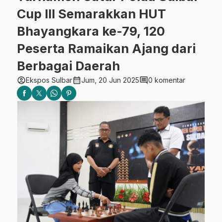
Cup III Semarakkan HUT
Bhayangkara ke-79, 120
Peserta Ramaikan Ajang dari
Berbagai Daerah
account_circle
calendar_month
comment
Ekspos Sulbar
Jum, 20 Jun 2025
0 komentar