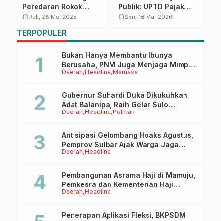
Peredaran Rokok
Publik: UPTD Pajak
Z
a
Ilegal, 13.600 Pax dari
Mamuju Tetap
T
calendar_month
calendar_month
calendar_month
Rab, 28 Mei 2025
Sen, 16 Mar 2026
17 Merek Disita
Beroperasi Saat WFA,
B
TERPOPULER
Penerimaan Tembus
Rp192,6 Juta
Bukan Hanya Membantu Ibunya
Berusaha, PNM Juga Menjaga Mimpi
Daerah
Headline
Mamasa
Anaknya Untuk Menggapai Cita-Cita
Gubernur Suhardi Duka Dikukuhkan
Adat Balanipa, Raih Gelar Sulo
Daerah
Headline
Polman
Tappidena
Antisipasi Gelombang Hoaks Agustus,
Pemprov Sulbar Ajak Warga Jaga
Daerah
Headline
Ruang Digital
Pembangunan Asrama Haji di Mamuju,
Pemkesra dan Kementerian Haji
Daerah
Headline
Sulbar Tinjau Lokasi
Penerapan Aplikasi Fleksi, BKPSDM