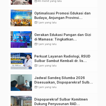
Aplikasi FLEKSI ASN
calendar_month
46 menit yang lalu
Optimalisasi Promosi Edukasi dan
Budaya, Anjungan Provinsi
Sulawesi Barat Perkuat Kolaborasi
calendar_month
1 jam yang lalu
Strategis Bersama Sky World TMII
Gerakan Edukasi Pangan dan Gizi
di Mamasa: Tingkatkan
Pengetahuan dan Keterampilan
calendar_month
1 jam yang lalu
Keluarga dalam Pemenuhan Gizi
Perkuat Layanan Radiologi, RSUD
Sulbar Sambut Kembali dr. Iis
Imelda, Sp.Rad
calendar_month
1 jam yang lalu
Jadwal Sandeq Silumba 2026
Disesuaikan, Dispoparekraf Sulbar
Pastikan Persiapan Tetap
calendar_month
1 jam yang lalu
Dimatangkan
Dispoparekraf Sulbar Komitmen
Dukung Penyusunan RAD