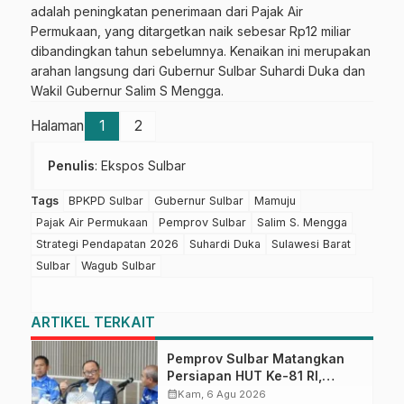
adalah peningkatan penerimaan dari Pajak Air
Permukaan, yang ditargetkan naik sebesar Rp12 miliar
dibandingkan tahun sebelumnya. Kenaikan ini merupakan
arahan langsung dari Gubernur Sulbar Suhardi Duka dan
Wakil Gubernur Salim S Mengga.
Halaman
1
2
Penulis
: Ekspos Sulbar
Tags
BPKPD Sulbar
Gubernur Sulbar
Mamuju
Pajak Air Permukaan
Pemprov Sulbar
Salim S. Mengga
Strategi Pendapatan 2026
Suhardi Duka
Sulawesi Barat
Sulbar
Wagub Sulbar
ARTIKEL TERKAIT
Pemprov Sulbar Matangkan
Persiapan HUT Ke-81 RI,
Puncak Upacara di Lapangan
calendar_month
Kam, 6 Agu 2026