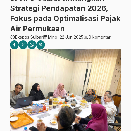
Strategi Pendapatan 2026,
Fokus pada Optimalisasi Pajak
Air Permukaan
account_circle
calendar_month
comment
Ekspos Sulbar
Ming, 22 Jun 2025
0 komentar