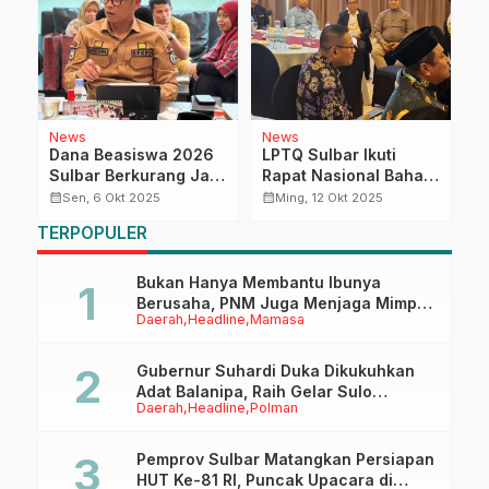
News
News
D
RI
Dana Beasiswa 2026
LPTQ Sulbar Ikuti
P
r
Sulbar Berkurang Jadi
Rapat Nasional Bahas
T
Rp10 Miliar, Pemkesra
Penyatuan STQH dan
P
calendar_month
calendar_month
calendar_month
Sen, 6 Okt 2025
Ming, 12 Okt 2025
Pastikan Tetap Tepat
MTQ di Kendari
S
TERPOPULER
Sasaran bagi
D
Mahasiswa Kurang
Mampu
Bukan Hanya Membantu Ibunya
Berusaha, PNM Juga Menjaga Mimpi
Daerah
Headline
Mamasa
Anaknya Untuk Menggapai Cita-Cita
Gubernur Suhardi Duka Dikukuhkan
Adat Balanipa, Raih Gelar Sulo
Daerah
Headline
Polman
Tappidena
Pemprov Sulbar Matangkan Persiapan
HUT Ke-81 RI, Puncak Upacara di