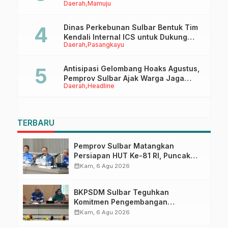
Daerah
Mamuju
Lapangan Ahmad Kirang
Dinas Perkebunan Sulbar Bentuk Tim
Kendali Internal ICS untuk Dukung
Daerah
Pasangkayu
Sertifikasi ISPO Pekebun di
Pasangkayu
Antisipasi Gelombang Hoaks Agustus,
Pemprov Sulbar Ajak Warga Jaga
Daerah
Headline
Ruang Digital
TERBARU
Pemprov Sulbar Matangkan
Persiapan HUT Ke-81 RI, Puncak
Upacara di Lapangan Ahmad
calendar_month
Kam, 6 Agu 2026
Kirang
BKPSDM Sulbar Teguhkan
Komitmen Pengembangan
Kompetensi ASN melalui
calendar_month
Kam, 6 Agu 2026
Penandatanganan Perjanjian