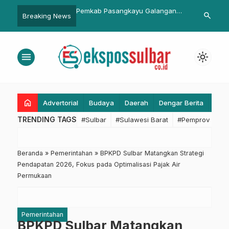
Pemkab Pasangkayu Galangan
Apresiasi Pasar Jabar Juara, W
search
Breaking News
Bantuan Kemanusiaan Untuk
Kota Depok: Solusi Bidang
Majene-Mamuju
Perekonomian
menu
light_mode
home
Advertorial
Budaya
Daerah
Dengar Berita
Eko
TRENDING TAGS
#Sulbar
#Sulawesi Barat
#Pemprov Sulba
Beranda
»
Pemerintahan
»
BPKPD Sulbar Matangkan Strategi
Pendapatan 2026, Fokus pada Optimalisasi Pajak Air
Permukaan
Pemerintahan
BPKPD Sulbar Matangkan