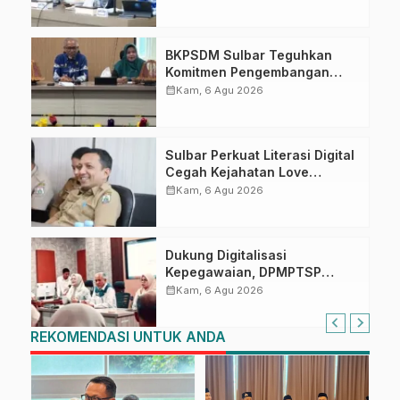
Ahmad Kirang
BKPSDM Sulbar Teguhkan
Komitmen Pengembangan
Kompetensi ASN melalui
calendar_month
Kam, 6 Agu 2026
Penandatanganan Perjanjian
Tugas Belajar 2026
Sulbar Perkuat Literasi Digital
Cegah Kejahatan Love
Scamming
calendar_month
Kam, 6 Agu 2026
Dukung Digitalisasi
Kepegawaian, DPMPTSP
Sulbar Siap Terapkan Aplikasi
calendar_month
Kam, 6 Agu 2026
FLEKSI ASN
REKOMENDASI UNTUK ANDA