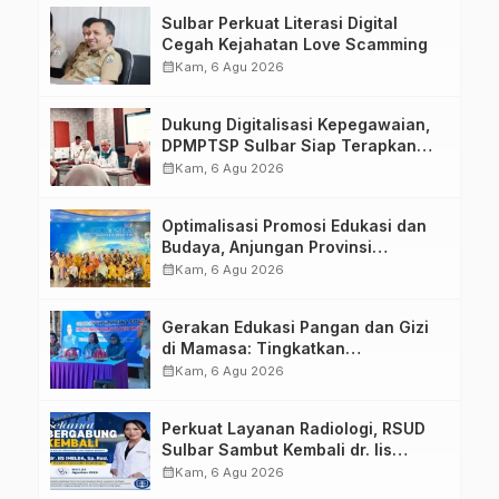
Tugas Belajar 2026
Sulbar Perkuat Literasi Digital
Cegah Kejahatan Love Scamming
calendar_month
Kam, 6 Agu 2026
Dukung Digitalisasi Kepegawaian,
DPMPTSP Sulbar Siap Terapkan
Aplikasi FLEKSI ASN
calendar_month
Kam, 6 Agu 2026
Optimalisasi Promosi Edukasi dan
Budaya, Anjungan Provinsi
Sulawesi Barat Perkuat Kolaborasi
calendar_month
Kam, 6 Agu 2026
Strategis Bersama Sky World TMII
Gerakan Edukasi Pangan dan Gizi
di Mamasa: Tingkatkan
Pengetahuan dan Keterampilan
calendar_month
Kam, 6 Agu 2026
Keluarga dalam Pemenuhan Gizi
Perkuat Layanan Radiologi, RSUD
Sulbar Sambut Kembali dr. Iis
Imelda, Sp.Rad
calendar_month
Kam, 6 Agu 2026