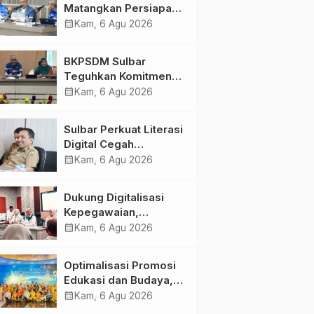
Matangkan Persiapan
HUT Ke-81 RI, Puncak
calendar_month
Kam, 6 Agu 2026
Upacara di Lapangan
Ahmad Kirang
BKPSDM Sulbar
Teguhkan Komitmen
Pengembangan
calendar_month
Kam, 6 Agu 2026
Kompetensi ASN
melalui
Sulbar Perkuat Literasi
Penandatanganan
Digital Cegah
Perjanjian Tugas
Kejahatan Love
calendar_month
Kam, 6 Agu 2026
Belajar 2026
Scamming
Dukung Digitalisasi
Kepegawaian,
DPMPTSP Sulbar Siap
calendar_month
Kam, 6 Agu 2026
Terapkan Aplikasi
FLEKSI ASN
Optimalisasi Promosi
Edukasi dan Budaya,
Anjungan Provinsi
calendar_month
Kam, 6 Agu 2026
Sulawesi Barat Perkuat