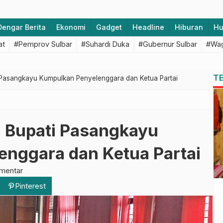
Dengar Berita
Ekonomi
Gadget
Headline
Hiburan
H
at
#Pemprov Sulbar
#Suhardi Duka
#Gubernur Sulbar
#Wag
T
 Pasangkayu Kumpulkan Penyelenggara dan Ketua Partai
 Bupati Pasangkayu
nggara dan Ketua Partai
mentar
Pinterest