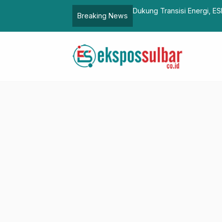
ukan Pendataan Nasional Bioenergi
Kepala BPSDM Sulbar Jadi
Breaking News
Angkatan I Lingkup Pempr