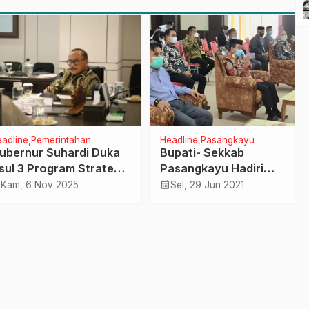
Keterampilan Keluarga
dalam Pemenuhan Gizi
ine
Pemerintahan
Headline
Pasangkayu
rnur Suhardi Duka
Bupati- Sekkab
 3 Program Strategis
Pasangkayu Hadiri
anan di Jakarta, Ini
Promosi Doktor Asisten
calendar_month
, 6 Nov 2025
Sel, 29 Jun 2021
iannya
III