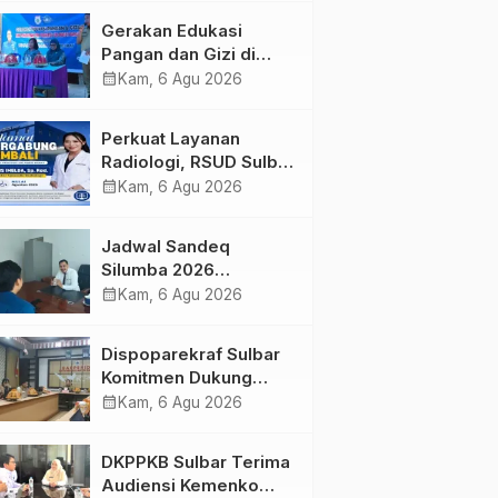
Kolaborasi Strategis
Gerakan Edukasi
Bersama Sky World
Pangan dan Gizi di
TMII
Mamasa: Tingkatkan
calendar_month
Kam, 6 Agu 2026
Pengetahuan dan
Keterampilan Keluarga
Perkuat Layanan
dalam Pemenuhan Gizi
Radiologi, RSUD Sulbar
Sambut Kembali dr. Iis
calendar_month
Kam, 6 Agu 2026
Imelda, Sp.Rad
Jadwal Sandeq
Silumba 2026
Disesuaikan,
calendar_month
Kam, 6 Agu 2026
Dispoparekraf Sulbar
Pastikan Persiapan
Dispoparekraf Sulbar
Tetap Dimatangkan
Komitmen Dukung
Penyusunan RAD
calendar_month
Kam, 6 Agu 2026
TPB/SDGs Sulawesi
Barat
DKPPKB Sulbar Terima
Audiensi Kemenko