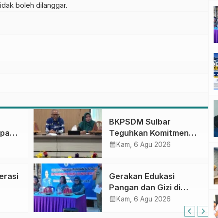
dak boleh dilanggar.
BKPSDM Sulbar
apan
Teguhkan Komitmen
ncak
Pengembangan
calendar_month
Kam, 6 Agu 2026
gan
Kompetensi ASN
melalui
erasi
Gerakan Edukasi
Penandatanganan
Pangan dan Gizi di
Perjanjian Tugas
Mamasa: Tingkatkan
calendar_month
Belajar 2026
Kam, 6 Agu 2026
Pengetahuan dan