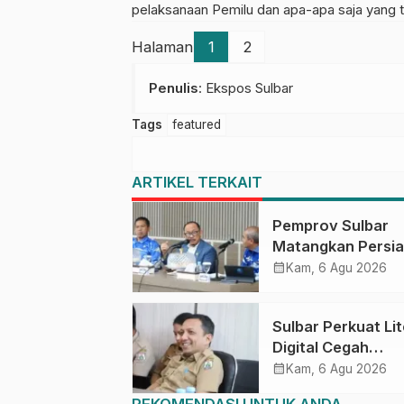
pelaksanaan Pemilu dan apa-apa saja yang ti
Halaman
1
2
Penulis
: Ekspos Sulbar
Tags
featured
ARTIKEL TERKAIT
Pemprov Sulbar
Matangkan Persi
HUT Ke-81 RI, Pu
calendar_month
Kam, 6 Agu 2026
Upacara di Lapan
Ahmad Kirang
Sulbar Perkuat Lit
Digital Cegah
Kejahatan Love
calendar_month
Kam, 6 Agu 2026
Scamming