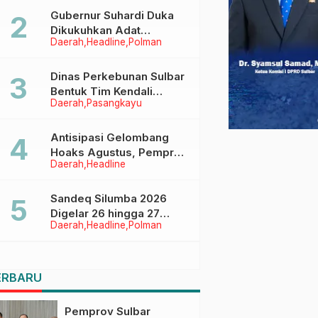
Menggapai Cita-Cita
Gubernur Suhardi Duka
Dikukuhkan Adat
Daerah
Headline
Polman
Balanipa, Raih Gelar Sulo
Tappidena
Dinas Perkebunan Sulbar
Bentuk Tim Kendali
Daerah
Pasangkayu
Internal ICS untuk Dukung
Sertifikasi ISPO Pekebun
di Pasangkayu
Antisipasi Gelombang
Hoaks Agustus, Pemprov
Daerah
Headline
Sulbar Ajak Warga Jaga
Ruang Digital
Sandeq Silumba 2026
Digelar 26 hingga 27
Daerah
Headline
Polman
September, Rangkaian
HUT Sulbar
ERBARU
Pemprov Sulbar