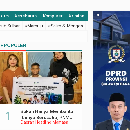
×
ukum
Kesehatan
Komputer
Kriminal
Lifestyle
Majen
ub Sulbar
#Mamuju
#Salim S. Mengga
#featured
#Polda S
ERPOPULER
Bukan Hanya Membantu
Ibunya Berusaha, PNM
Daerah
Headline
Mamasa
Juga Menjaga Mimpi
Anaknya Untuk