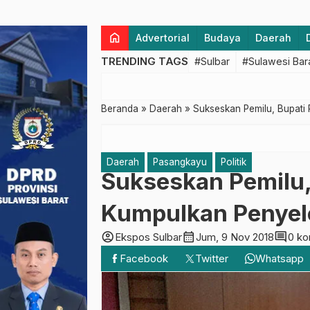
home
Advertorial
Budaya
Daerah
TRENDING TAGS
#Sulbar
#Sulawesi Bar
Beranda
»
Daerah
»
Sukseskan Pemilu, Bupati
Daerah
Pasangkayu
Politik
Sukseskan Pemilu,
Kumpulkan Penyele
account_circle
calendar_month
comment
Ekspos Sulbar
Jum, 9 Nov 2018
0 ko
Facebook
Twitter
Whatsapp