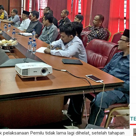
T
aksanaan Pemilu tidak lama lagi dihelat, setelah tahapan