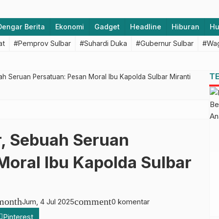
Dengar Berita
Ekonomi
Gadget
Headline
Hiburan
H
at
#Pemprov Sulbar
#Suhardi Duka
#Gubernur Sulbar
#Wag
T
h Seruan Persatuan: Pesan Moral Ibu Kapolda Sulbar Miranti
, Sebuah Seruan
Moral Ibu Kapolda Sulbar
month
comment
Jum, 4 Jul 2025
0 komentar
Pinterest