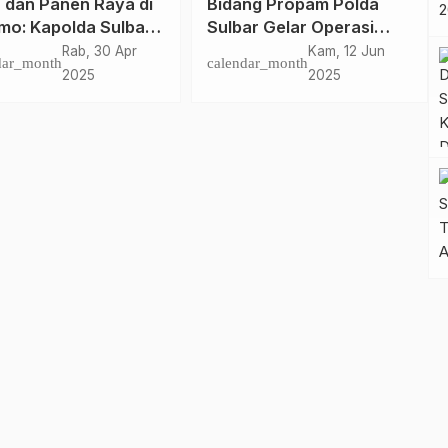
p Pasangkayu Buka
Lepas Program Mudik
atan ‘Kesamber’
Gratis, Ridwan Kamil:
Selamat Mudik, Selamat
Kam, 31 Mar
Ming, 16 Apr
dar_month
calendar_month
Sampai Tujuan
2022
2023