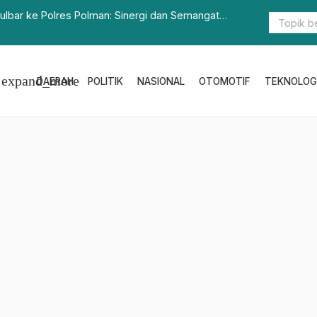
ulbar ke Polres Polman: Sinergi dan Semangat
Wagub Sulb
tama
expand_more
DAERAH
POLITIK
NASIONAL
OTOMOTIF
TEKNOLOG