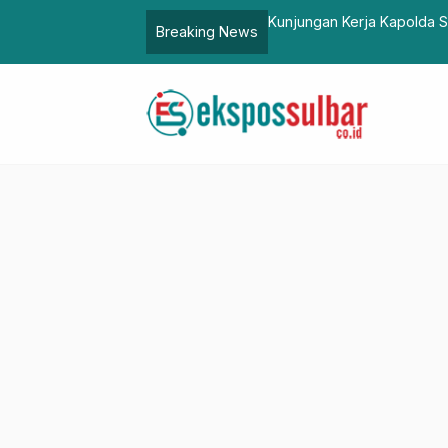
 Pemkab-Penyelenggara Rapat Bersama
Kunjungan Kerja Kapolda S
Breaking News
Pelayanan Jadi Sorotan U