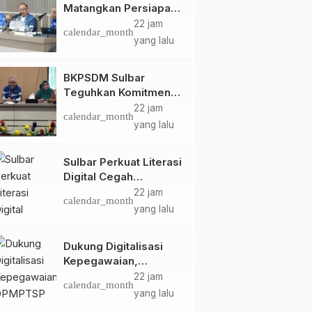
Matangkan Persiapan
HUT Ke-81 RI, Puncak
22 jam
calendar_month
Upacara di Lapangan
yang lalu
Ahmad Kirang
BKPSDM Sulbar
Teguhkan Komitmen
Pengembangan
22 jam
calendar_month
Kompetensi ASN
yang lalu
melalui
Penandatanganan
Sulbar Perkuat Literasi
Perjanjian Tugas
Digital Cegah
Belajar 2026
Kejahatan Love
22 jam
calendar_month
Scamming
yang lalu
Dukung Digitalisasi
Kepegawaian,
DPMPTSP Sulbar Siap
22 jam
calendar_month
Terapkan Aplikasi
yang lalu
FLEKSI ASN