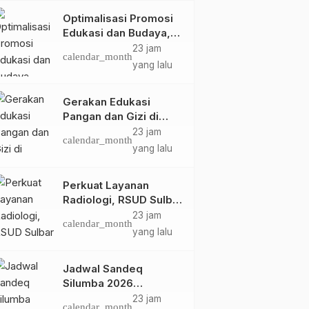
Optimalisasi Promosi
Edukasi dan Budaya,
Anjungan Provinsi
23 jam
calendar_month
Sulawesi Barat Perkuat
yang lalu
Kolaborasi Strategis
Bersama Sky World
Gerakan Edukasi
TMII
Pangan dan Gizi di
Mamasa: Tingkatkan
23 jam
calendar_month
Pengetahuan dan
yang lalu
Keterampilan Keluarga
dalam Pemenuhan Gizi
Perkuat Layanan
Radiologi, RSUD Sulbar
Sambut Kembali dr. Iis
23 jam
calendar_month
Imelda, Sp.Rad
yang lalu
Jadwal Sandeq
Silumba 2026
Disesuaikan,
23 jam
Ragam
Ekonomi
Headline
calendar_month