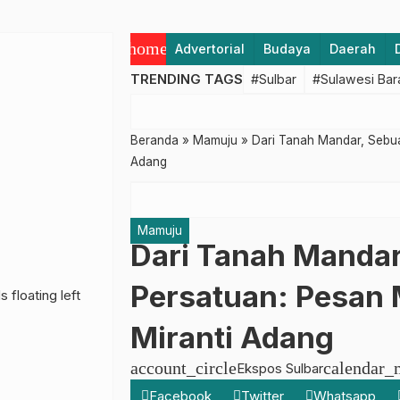
home
Advertorial
Budaya
Daerah
TRENDING TAGS
#Sulbar
#Sulawesi Bar
Beranda
»
Mamuju
»
Dari Tanah Mandar, Sebua
Adang
Mamuju
Dari Tanah Mandar
Persatuan: Pesan 
Miranti Adang
account_circle
calendar_
Ekspos Sulbar
Facebook
Twitter
Whatsapp