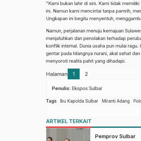
“Kami bukan lahir di sini. Kami tidak memili
ini. Namun kami mencintai tanpa pamrih, mera
Ungkapan ini begitu menyentuh, menggamba
Namun, perjalanan menuju kemajuan Sulawesi B
menjatuhkan dan penolakan terhadap peruba
konflik internal. Dunia usaha pun mulai ragu
gentar pada hilangnya nurani, akal sehat da
menyoroti realita pahit yang dihadapi.
Halaman
1
2
Penulis
: Ekspos Sulbar
Tags
Ibu Kapolda Sulbar
Miranti Adang
Pol
ARTIKEL TERKAIT
Pemprov Sulbar