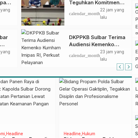
apan
Teguhkan Komitmen
ncak
Pengembangan
 yang
22 jam yang
calendar_month
gan
Kompetensi ASN
lalu
melalui
Penandatanganan
lbar
DKPPKB Sulbar Terima
Perjanjian Tugas
Audiensi Kemenko
Belajar 2026
Kumham Imipas RI,
 yang
23 jam yang
calendar_month
si
Perkuat Pelayanan
lalu
Kesehatan bagi
Kelompok Rentan
ine
Pasangkayu
Ragam