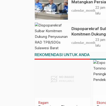
Matangkan Persi
HUT Ke-81 RI, Pu
22 jam
calendar_month
Upacara di Lapan
lalu
Ahmad Kirang
Dispoparekraf Su
Komitmen Dukung
Penyusunan RAD
23 jam
calendar_month
TPB/SDGs Sulawe
lalu
Barat
REKOMENDASI UNTUK ANDA
kum
Daerah
Headline
Headl