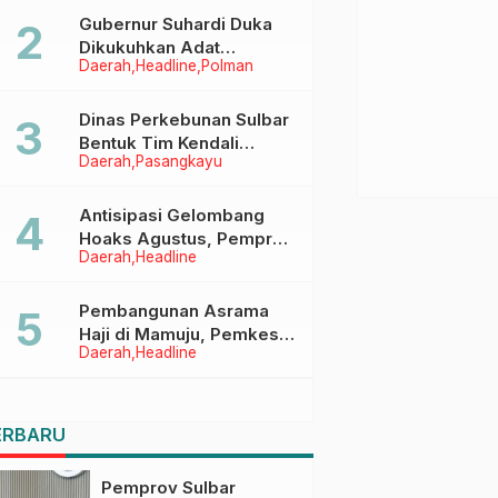
Menggapai Cita-Cita
Gubernur Suhardi Duka
Dikukuhkan Adat
Daerah
Headline
Polman
Balanipa, Raih Gelar Sulo
Tappidena
Dinas Perkebunan Sulbar
Bentuk Tim Kendali
Daerah
Pasangkayu
Internal ICS untuk Dukung
Sertifikasi ISPO Pekebun
di Pasangkayu
Antisipasi Gelombang
Hoaks Agustus, Pemprov
Daerah
Headline
Sulbar Ajak Warga Jaga
Ruang Digital
Pembangunan Asrama
Haji di Mamuju, Pemkesra
Daerah
Headline
dan Kementerian Haji
Sulbar Tinjau Lokasi
ERBARU
Pemprov Sulbar