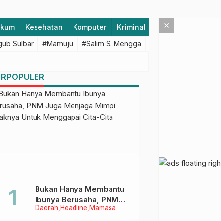
×
ukum
Kesehatan
Komputer
Kriminal
Lifestyle
Majen
ub Sulbar
#Mamuju
#Salim S. Mengga
#featured
#Polda S
ERPOPULER
Bukan Hanya Membantu
Ibunya Berusaha, PNM
Daerah
Headline
Mamasa
Juga Menjaga Mimpi
Anaknya Untuk