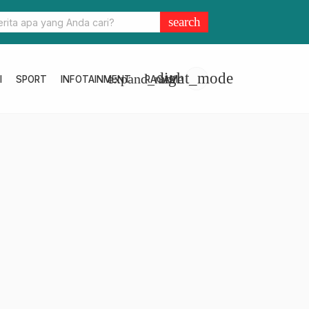
ar Tegaskan Akan Tindaklanjuti Temuan BPK
search
light_mode
expand_more
I
SPORT
INFOTAINMENT
RAGAM