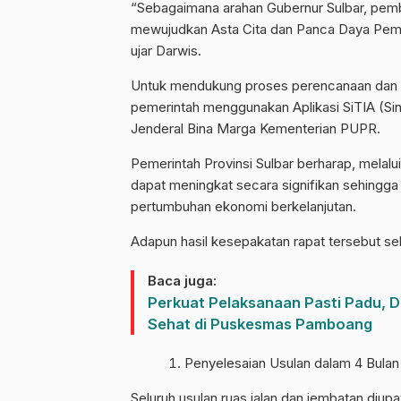
“Sebagaimana arahan Gubernur Sulbar, pemban
mewujudkan Asta Cita dan Panca Daya Pem
ujar Darwis.
Untuk mendukung proses perencanaan dan pe
pemerintah menggunakan Aplikasi SiTIA (Siner
Jenderal Bina Marga Kementerian PUPR.
Pemerintah Provinsi Sulbar berharap, melalui 
dapat meningkat secara signifikan sehingg
pertumbuhan ekonomi berkelanjutan.
Adapun hasil kesepakatan rapat tersebut seb
Baca juga:
Perkuat Pelaksanaan Pasti Padu, 
Sehat di Puskesmas Pamboang
Penyelesaian Usulan dalam 4 Bulan
Seluruh usulan ruas jalan dan jembatan diup