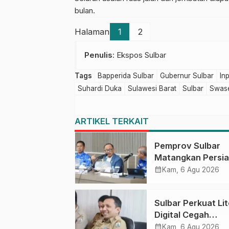
bulan.
Halaman
1
2
Penulis
: Ekspos Sulbar
Tags
Bapperida Sulbar
Gubernur Sulbar
In
Suhardi Duka
Sulawesi Barat
Sulbar
Swas
ARTIKEL TERKAIT
Pemprov Sulbar
Matangkan Persi
HUT Ke-81 RI, Pu
calendar_month
Kam, 6 Agu 2026
Upacara di Lapan
Ahmad Kirang
Sulbar Perkuat Lit
Digital Cegah
Kejahatan Love
calendar_month
Kam, 6 Agu 2026