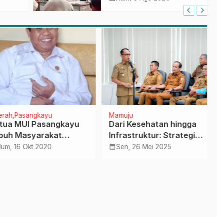
Terapkan Aplikasi
FLEKSI ASN
h
Pasangkayu
Mamuju
a MUI Pasangkayu
Dari Kesehatan hingga
h Masyarakat
Infrastruktur: Strategi
yyun Sikapi UU
100 Hari Kerja SDK-JSM
calendar_month
, 16 Okt 2020
Sen, 26 Mei 2025
bus Law
Optimalkan Anggaran
untuk Kesejahteraan
Rakyat