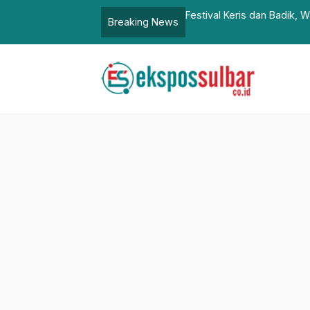
resiasi Pelestarian Budaya Lokal
BPKAD Sulbar Terima Koor
Breaking News
Persediaan (UP) Tahun 20