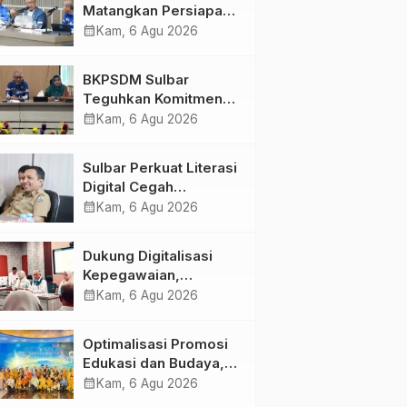
Matangkan Persiapan
HUT Ke-81 RI, Puncak
calendar_month
Kam, 6 Agu 2026
Upacara di Lapangan
Ahmad Kirang
BKPSDM Sulbar
Teguhkan Komitmen
Pengembangan
calendar_month
Kam, 6 Agu 2026
Kompetensi ASN
melalui
Sulbar Perkuat Literasi
Penandatanganan
Digital Cegah
Perjanjian Tugas
Kejahatan Love
calendar_month
Kam, 6 Agu 2026
Belajar 2026
Scamming
Dukung Digitalisasi
Kepegawaian,
DPMPTSP Sulbar Siap
calendar_month
Kam, 6 Agu 2026
Terapkan Aplikasi
FLEKSI ASN
Optimalisasi Promosi
Edukasi dan Budaya,
Anjungan Provinsi
calendar_month
Kam, 6 Agu 2026
Sulawesi Barat Perkuat