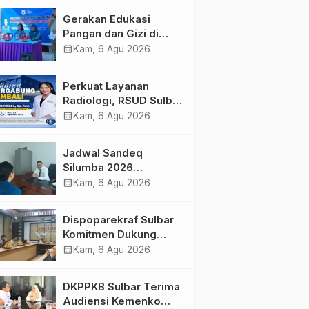
Kolaborasi Strategis
Gerakan Edukasi
Bersama Sky World
Pangan dan Gizi di
TMII
Mamasa: Tingkatkan
calendar_month
Kam, 6 Agu 2026
Pengetahuan dan
Keterampilan Keluarga
Perkuat Layanan
dalam Pemenuhan Gizi
Radiologi, RSUD Sulbar
Sambut Kembali dr. Iis
calendar_month
Kam, 6 Agu 2026
Imelda, Sp.Rad
Jadwal Sandeq
Silumba 2026
Disesuaikan,
calendar_month
Kam, 6 Agu 2026
Dispoparekraf Sulbar
Pastikan Persiapan
Dispoparekraf Sulbar
Tetap Dimatangkan
Komitmen Dukung
Penyusunan RAD
calendar_month
Kam, 6 Agu 2026
TPB/SDGs Sulawesi
Barat
DKPPKB Sulbar Terima
Audiensi Kemenko