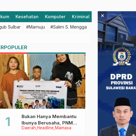
×
ukum
Kesehatan
Komputer
Kriminal
Lifestyle
Majen
ub Sulbar
#Mamuju
#Salim S. Mengga
#featured
#Polda S
ERPOPULER
Bukan Hanya Membantu
Ibunya Berusaha, PNM
Daerah
Headline
Mamasa
Juga Menjaga Mimpi
Anaknya Untuk