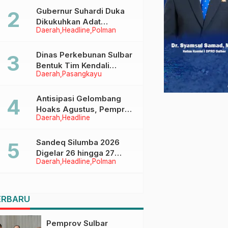
Menggapai Cita-Cita
Gubernur Suhardi Duka
Dikukuhkan Adat
Daerah
Headline
Polman
Balanipa, Raih Gelar Sulo
Tappidena
Dinas Perkebunan Sulbar
Bentuk Tim Kendali
Daerah
Pasangkayu
Internal ICS untuk Dukung
Sertifikasi ISPO Pekebun
di Pasangkayu
Antisipasi Gelombang
Hoaks Agustus, Pemprov
Daerah
Headline
Sulbar Ajak Warga Jaga
Ruang Digital
Sandeq Silumba 2026
Digelar 26 hingga 27
Daerah
Headline
Polman
September, Rangkaian
HUT Sulbar
ERBARU
Pemprov Sulbar