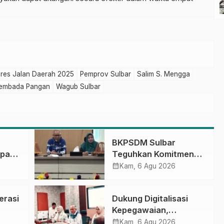
pres Jalan Daerah 2025
Pemprov Sulbar
Salim S. Mengga
embada Pangan
Wagub Sulbar
BKPSDM Sulbar
apan
Teguhkan Komitmen
ncak
Pengembangan
calendar_month
Kam, 6 Agu 2026
gan
Kompetensi ASN
melalui
erasi
Dukung Digitalisasi
Penandatanganan
Kepegawaian,
Perjanjian Tugas
DPMPTSP Sulbar Siap
calendar_month
Belajar 2026
Kam, 6 Agu 2026