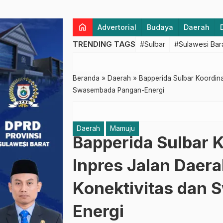
home
Advertorial
Budaya
Daerah
TRENDING TAGS
#Sulbar
#Sulawesi Bar
Beranda
»
Daerah
»
Bapperida Sulbar Koordina
Swasembada Pangan-Energi
Daerah
Mamuju
Bapperida Sulbar 
Inpres Jalan Daer
Konektivitas dan
Energi