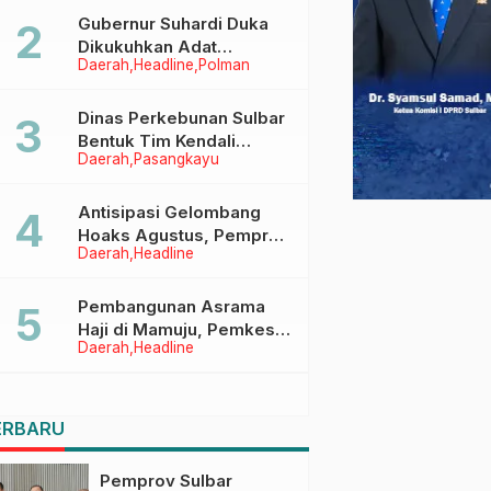
Menggapai Cita-Cita
Gubernur Suhardi Duka
Dikukuhkan Adat
Daerah
Headline
Polman
Balanipa, Raih Gelar Sulo
Tappidena
Dinas Perkebunan Sulbar
Bentuk Tim Kendali
Daerah
Pasangkayu
Internal ICS untuk Dukung
Sertifikasi ISPO Pekebun
di Pasangkayu
Antisipasi Gelombang
Hoaks Agustus, Pemprov
Daerah
Headline
Sulbar Ajak Warga Jaga
Ruang Digital
Pembangunan Asrama
Haji di Mamuju, Pemkesra
Daerah
Headline
dan Kementerian Haji
Sulbar Tinjau Lokasi
ERBARU
Pemprov Sulbar