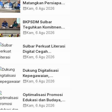
Matangkan Persiapan
HUT Ke-81 RI, Puncak
calendar_month
Kam, 6 Agu 2026
Upacara di Lapangan
Ahmad Kirang
BKPSDM Sulbar
Teguhkan Komitmen
Pengembangan
calendar_month
Kam, 6 Agu 2026
Kompetensi ASN
melalui
Sulbar Perkuat Literasi
Penandatanganan
Digital Cegah
Perjanjian Tugas
Kejahatan Love
calendar_month
Kam, 6 Agu 2026
Belajar 2026
Scamming
Dukung Digitalisasi
Kepegawaian,
DPMPTSP Sulbar Siap
calendar_month
Kam, 6 Agu 2026
Terapkan Aplikasi
FLEKSI ASN
Optimalisasi Promosi
Edukasi dan Budaya,
Anjungan Provinsi
calendar_month
Kam, 6 Agu 2026
Sulawesi Barat Perkuat