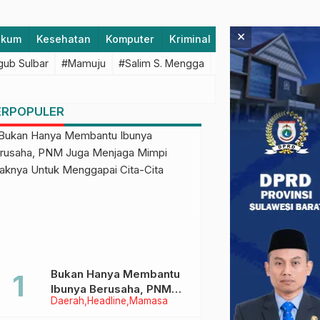
×
ukum
Kesehatan
Komputer
Kriminal
Lifestyle
Majen
ub Sulbar
#Mamuju
#Salim S. Mengga
#featured
#Polda S
ERPOPULER
Bukan Hanya Membantu
Ibunya Berusaha, PNM
Daerah
Headline
Mamasa
Juga Menjaga Mimpi
Anaknya Untuk