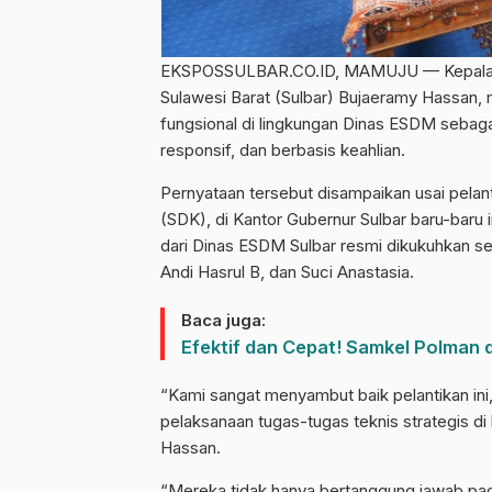
EKSPOSSULBAR.CO.ID, MAMUJU — Kepala Di
Sulawesi Barat (Sulbar) Bujaeramy Hassan,
fungsional di lingkungan Dinas ESDM sebagai 
responsif, dan berbasis keahlian.
Pernyataan tersebut disampaikan usai pelant
(SDK), di Kantor Gubernur Sulbar baru-baru i
dari Dinas ESDM Sulbar resmi dikukuhkan se
Andi Hasrul B, dan Suci Anastasia.
Baca juga:
Efektif dan Cepat! Samkel Polman
“Kami sangat menyambut baik pelantikan ini
pelaksanaan tugas-tugas teknis strategis di
Hassan.
“Mereka tidak hanya bertanggung jawab pad