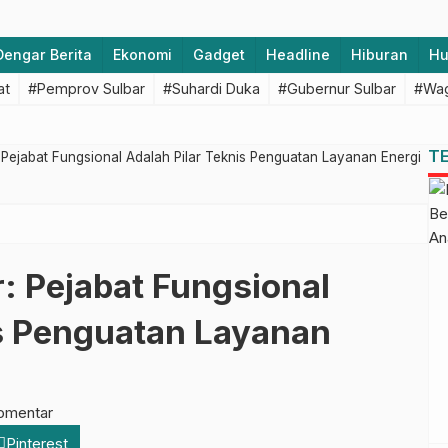
Dengar Berita
Ekonomi
Gadget
Headline
Hiburan
H
at
#Pemprov Sulbar
#Suhardi Duka
#Gubernur Sulbar
#Wag
T
Pejabat Fungsional Adalah Pilar Teknis Penguatan Layanan Energi
: Pejabat Fungsional
is Penguatan Layanan
omentar
Pinterest