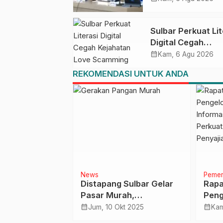
Upacara di Lapan
Ahmad Kirang
Sulbar Perkuat Lit
Digital Cegah
Kejahatan Love
calendar_month
Kam, 6 Agu 2026
Scamming
REKOMENDASI UNTUK ANDA
News
Pemer
ar Tekan
Distapang Sulbar Gelar
Rapa
is
Pasar Murah,
Peng
Masyarakat Antusias
Sist
calendar_month
calendar_month
 2023
Jum, 10 Okt 2025
Kam
DPMP