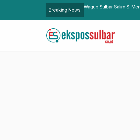
enguatan Harmoni Sosial di Momen
Kepala BPSDMD Sulbar Te
Breaking News