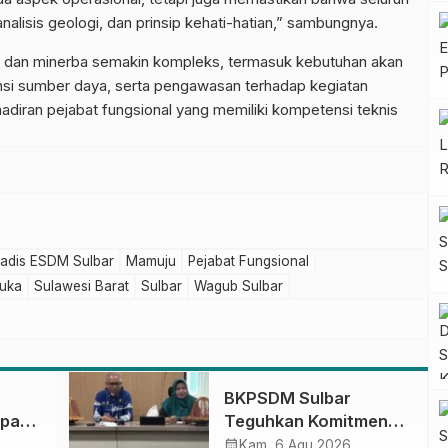
nalisis geologi, dan prinsip kehati-hatian,” sambungnya.
i dan minerba semakin kompleks, termasuk kebutuhan akan
ensi sumber daya, serta pengawasan terhadap kegiatan
diran pejabat fungsional yang memiliki kompetensi teknis
adis ESDM Sulbar
Mamuju
Pejabat Fungsional
Duka
Sulawesi Barat
Sulbar
Wagub Sulbar
BKPSDM Sulbar
apan
Teguhkan Komitmen
ncak
Pengembangan
calendar_month
Kam, 6 Agu 2026