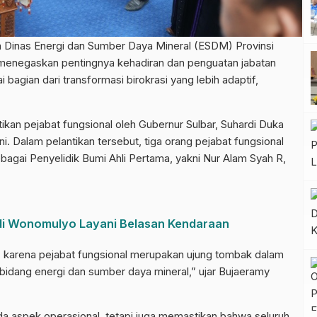
nas Energi dan Sumber Daya Mineral (ESDM) Provinsi
 menegaskan pentingnya kehadiran dan penguatan jabatan
bagian dari transformasi birokrasi yang lebih adaptif,
ikan pejabat fungsional oleh Gubernur Sulbar, Suhardi Duka
ni. Dalam pelantikan tersebut, tiga orang pejabat fungsional
bagai Penyelidik Bumi Ahli Pertama, yakni Nur Alam Syah R,
 di Wonomulyo Layani Belasan Kendaraan
, karena pejabat fungsional merupakan ujung tombak dalam
 bidang energi dan sumber daya mineral,” ujar Bujaeramy
a aspek operasional, tetapi juga memastikan bahwa seluruh