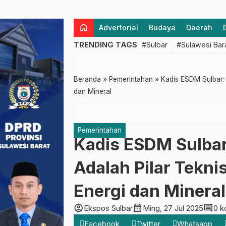
home
Advertorial
Budaya
Daerah
TRENDING TAGS
#Sulbar
#Sulawesi Bar
Beranda
»
Pemerintahan
»
Kadis ESDM Sulbar: 
dan Mineral
Pemerintahan
Kadis ESDM Sulbar
Adalah Pilar Tekn
Energi dan Mineral
account_circle
calendar_month
comment
Ekspos Sulbar
Ming, 27 Jul 2025
0 k
Facebook
Twitter
Whatsapp