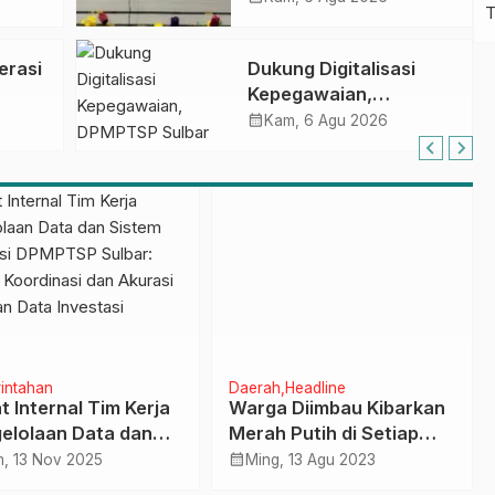
gan
Kompetensi ASN
melalui
erasi
Dukung Digitalisasi
Penandatanganan
Kepegawaian,
Perjanjian Tugas
DPMPTSP Sulbar Siap
calendar_month
Belajar 2026
Kam, 6 Agu 2026
Terapkan Aplikasi
FLEKSI ASN
intahan
Daerah
Headline
t Internal Tim Kerja
Warga Diimbau Kibarkan
elolaan Data dan
Merah Putih di Setiap
em Informasi
Rumah
calendar_month
, 13 Nov 2025
Ming, 13 Agu 2023
TSP Sulbar: