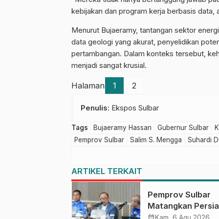
kebijakan dan program kerja berbasis data, a
Menurut Bujaeramy, tantangan sektor energ
data geologi yang akurat, penyelidikan pot
pertambangan. Dalam konteks tersebut, keha
menjadi sangat krusial.
Halaman
1
2
Penulis
: Ekspos Sulbar
Tags
Bujaeramy Hassan
Gubernur Sulbar
K
Pemprov Sulbar
Salim S. Mengga
Suhardi 
ARTIKEL TERKAIT
Pemprov Sulbar
Matangkan Persi
HUT Ke-81 RI, Pu
calendar_month
Kam, 6 Agu 2026