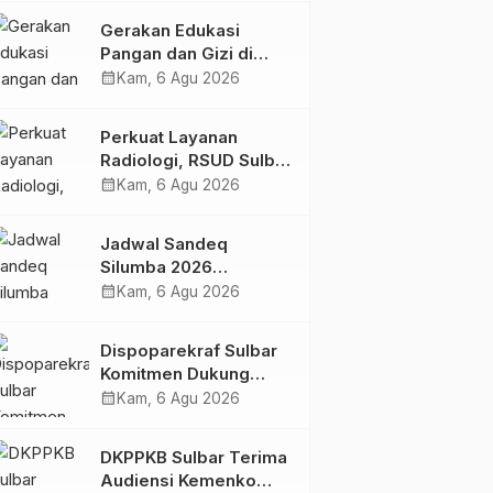
Kolaborasi Strategis
Gerakan Edukasi
Bersama Sky World
Pangan dan Gizi di
TMII
Mamasa: Tingkatkan
calendar_month
Kam, 6 Agu 2026
Pengetahuan dan
Keterampilan Keluarga
Perkuat Layanan
dalam Pemenuhan Gizi
Radiologi, RSUD Sulbar
Sambut Kembali dr. Iis
calendar_month
Kam, 6 Agu 2026
Imelda, Sp.Rad
Jadwal Sandeq
Silumba 2026
Disesuaikan,
calendar_month
Kam, 6 Agu 2026
Dispoparekraf Sulbar
Pastikan Persiapan
Dispoparekraf Sulbar
Tetap Dimatangkan
Komitmen Dukung
Penyusunan RAD
calendar_month
Kam, 6 Agu 2026
TPB/SDGs Sulawesi
Barat
DKPPKB Sulbar Terima
Audiensi Kemenko