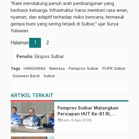
“Kami mendukung penuh arah pembangunan yang
berbasis keluarga. Infrastruktur harus memberi rasa aman,
nyaman, dan adaptif terhadap risiko bencana, termasuk
gempa bumi yang sering terjadi di Sulbar,” ujar Surya
Yuliawan.
Halaman
1
2
Penulis
: Ekspos Sulbar
Tags
HARGANAS
Mamasa
Pemprov Sulbar
PUPR Sulbar
Sulawesi Barat
Sulbar
ARTIKEL TERKAIT
Pemprov Sulbar Matangkan
Persiapan HUT Ke-81 RI,
Puncak Upacara di Lapangan
calendar_month
Kam, 6 Agu 2026
Ahmad Kirang