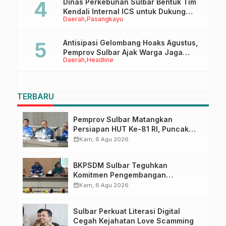
Dinas Perkebunan Sulbar Bentuk Tim
Kendali Internal ICS untuk Dukung
Daerah
Pasangkayu
Sertifikasi ISPO Pekebun di
Pasangkayu
Antisipasi Gelombang Hoaks Agustus,
Pemprov Sulbar Ajak Warga Jaga
Daerah
Headline
Ruang Digital
TERBARU
Pemprov Sulbar Matangkan
Persiapan HUT Ke-81 RI, Puncak
Upacara di Lapangan Ahmad
calendar_month
Kam, 6 Agu 2026
Kirang
BKPSDM Sulbar Teguhkan
Komitmen Pengembangan
Kompetensi ASN melalui
calendar_month
Kam, 6 Agu 2026
Penandatanganan Perjanjian
Tugas Belajar 2026
Sulbar Perkuat Literasi Digital
Cegah Kejahatan Love Scamming