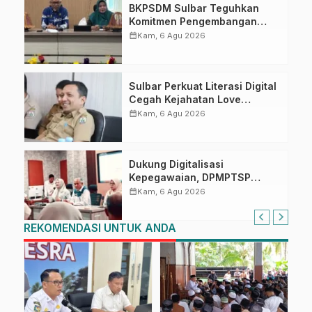
BKPSDM Sulbar Teguhkan
Komitmen Pengembangan
Kompetensi ASN melalui
calendar_month
Kam, 6 Agu 2026
Penandatanganan Perjanjian
Tugas Belajar 2026
Sulbar Perkuat Literasi Digital
Cegah Kejahatan Love
Scamming
calendar_month
Kam, 6 Agu 2026
Dukung Digitalisasi
Kepegawaian, DPMPTSP
Sulbar Siap Terapkan Aplikasi
calendar_month
Kam, 6 Agu 2026
FLEKSI ASN
REKOMENDASI UNTUK ANDA