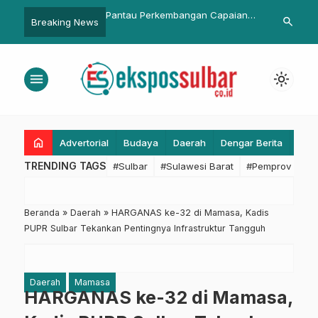
ari
Pantau Perkembangan Capaian
Dua Pahlawan Lingkungan Jabar
search
Breaking News
Imunisasi Polio di Dashboard
Dapat Kalpataru
Jabar
menu
light_mode
home
Advertorial
Budaya
Daerah
Dengar Berita
Eko
TRENDING TAGS
#Sulbar
#Sulawesi Barat
#Pemprov Sulba
Beranda
»
Daerah
»
HARGANAS ke-32 di Mamasa, Kadis
PUPR Sulbar Tekankan Pentingnya Infrastruktur Tangguh
Daerah
Mamasa
HARGANAS ke-32 di Mamasa,