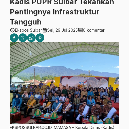
Kadis PUPR Sulbar Tekankan
Pentingnya Infrastruktur
Tangguh
account_circle
calendar_month
comment
Ekspos Sulbar
Sel, 29 Jul 2025
0 komentar
EKSPOSSULBAR.CO.ID, MAMASA – Kepala Dinas (Kadis)