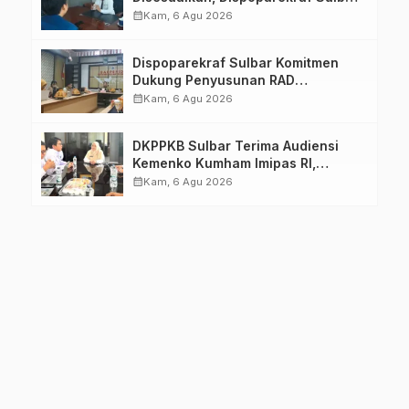
Pastikan Persiapan Tetap
calendar_month
Kam, 6 Agu 2026
Dimatangkan
Dispoparekraf Sulbar Komitmen
Dukung Penyusunan RAD
TPB/SDGs Sulawesi Barat
calendar_month
Kam, 6 Agu 2026
DKPPKB Sulbar Terima Audiensi
Kemenko Kumham Imipas RI,
Perkuat Pelayanan Kesehatan bagi
calendar_month
Kam, 6 Agu 2026
Kelompok Rentan