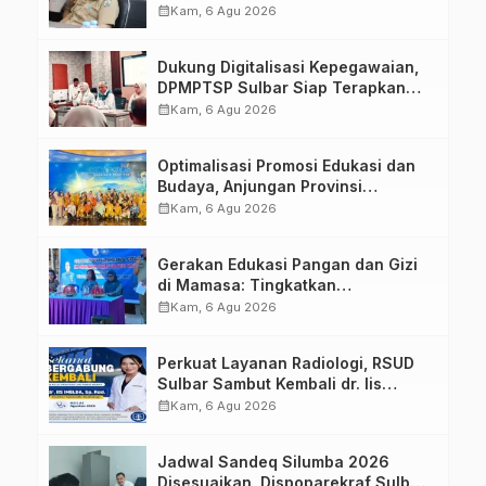
calendar_month
Kam, 6 Agu 2026
Dukung Digitalisasi Kepegawaian,
DPMPTSP Sulbar Siap Terapkan
Aplikasi FLEKSI ASN
calendar_month
Kam, 6 Agu 2026
Optimalisasi Promosi Edukasi dan
Budaya, Anjungan Provinsi
Sulawesi Barat Perkuat Kolaborasi
calendar_month
Kam, 6 Agu 2026
Strategis Bersama Sky World TMII
Gerakan Edukasi Pangan dan Gizi
di Mamasa: Tingkatkan
Pengetahuan dan Keterampilan
calendar_month
Kam, 6 Agu 2026
Keluarga dalam Pemenuhan Gizi
Perkuat Layanan Radiologi, RSUD
Sulbar Sambut Kembali dr. Iis
Imelda, Sp.Rad
calendar_month
Kam, 6 Agu 2026
Jadwal Sandeq Silumba 2026
Disesuaikan, Dispoparekraf Sulbar