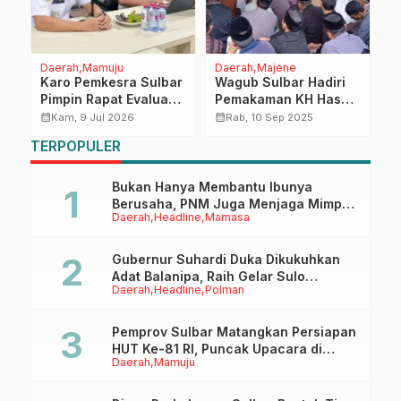
Daerah
Mamuju
Daerah
Majene
H
Karo Pemkesra Sulbar
Wagub Sulbar Hadiri
C
Pimpin Rapat Evaluasi
Pemakaman KH Hasan
A
Kinerja PPPK Paruh
Usi, Beri
d
calendar_month
calendar_month
calendar_month
Kam, 9 Jul 2026
Rab, 10 Sep 2025
Waktu, Tingkatkan
Penghormatan
D
TERPOPULER
Pelayanan
Terakhir untuk Ulama
6
Kharismatik
Bukan Hanya Membantu Ibunya
Berusaha, PNM Juga Menjaga Mimpi
Daerah
Headline
Mamasa
Anaknya Untuk Menggapai Cita-Cita
Gubernur Suhardi Duka Dikukuhkan
Adat Balanipa, Raih Gelar Sulo
Daerah
Headline
Polman
Tappidena
Pemprov Sulbar Matangkan Persiapan
HUT Ke-81 RI, Puncak Upacara di
Daerah
Mamuju
Lapangan Ahmad Kirang