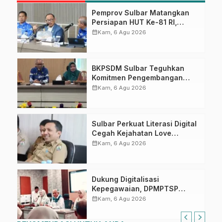
Pemprov Sulbar Matangkan
Persiapan HUT Ke-81 RI,
Puncak Upacara di Lapangan
calendar_month
Kam, 6 Agu 2026
Ahmad Kirang
BKPSDM Sulbar Teguhkan
Komitmen Pengembangan
Kompetensi ASN melalui
calendar_month
Kam, 6 Agu 2026
Penandatanganan Perjanjian
Tugas Belajar 2026
Sulbar Perkuat Literasi Digital
Cegah Kejahatan Love
Scamming
calendar_month
Kam, 6 Agu 2026
Dukung Digitalisasi
Kepegawaian, DPMPTSP
Sulbar Siap Terapkan Aplikasi
calendar_month
Kam, 6 Agu 2026
FLEKSI ASN