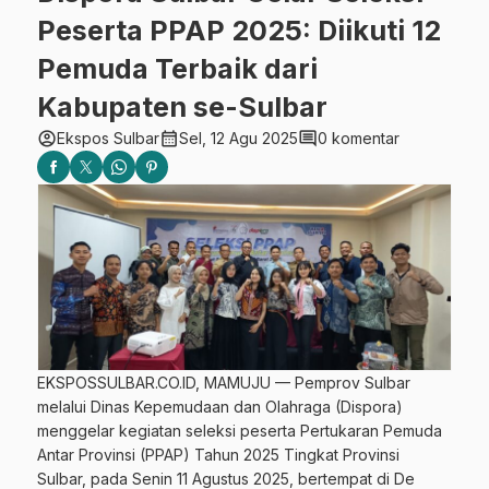
Peserta PPAP 2025: Diikuti 12
Pemuda Terbaik dari
Kabupaten se-Sulbar
account_circle
calendar_month
comment
Ekspos Sulbar
Sel, 12 Agu 2025
0 komentar
EKSPOSSULBAR.CO.ID, MAMUJU — Pemprov Sulbar
melalui Dinas Kepemudaan dan Olahraga (Dispora)
menggelar kegiatan seleksi peserta Pertukaran Pemuda
Antar Provinsi (PPAP) Tahun 2025 Tingkat Provinsi
Sulbar, pada Senin 11 Agustus 2025, bertempat di De