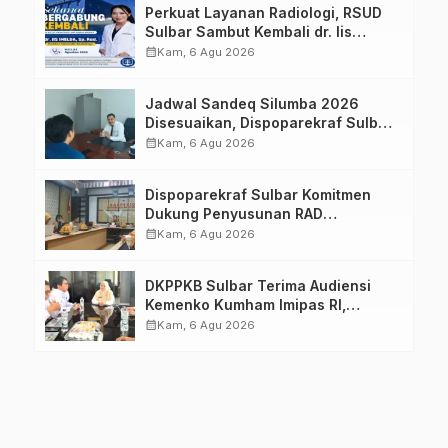
Perkuat Layanan Radiologi, RSUD
Sulbar Sambut Kembali dr. Iis
Imelda, Sp.Rad
calendar_month
Kam, 6 Agu 2026
Jadwal Sandeq Silumba 2026
Disesuaikan, Dispoparekraf Sulbar
Pastikan Persiapan Tetap
calendar_month
Kam, 6 Agu 2026
Dimatangkan
Dispoparekraf Sulbar Komitmen
Dukung Penyusunan RAD
TPB/SDGs Sulawesi Barat
calendar_month
Kam, 6 Agu 2026
DKPPKB Sulbar Terima Audiensi
Kemenko Kumham Imipas RI,
Perkuat Pelayanan Kesehatan bagi
calendar_month
Kam, 6 Agu 2026
Kelompok Rentan