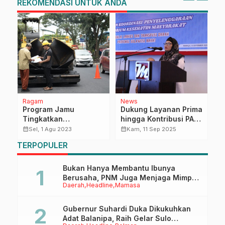
REKOMENDASI UNTUK ANDA
Ragam
News
Na
r
Program Jamu
Dukung Layanan Prima
S
DM
Tingkatkan
hingga Kontribusi PAD,
A
Kemantapan Jalan
Dinkes Sulbar Perkuat
d
calendar_month
calendar_month
calendar_month
Sel, 1 Agu 2023
Kam, 11 Sep 2025
Jawa Barat
Peran Strategis
TERPOPULER
Labkesmas
Bukan Hanya Membantu Ibunya
Berusaha, PNM Juga Menjaga Mimpi
Daerah
Headline
Mamasa
Anaknya Untuk Menggapai Cita-Cita
Gubernur Suhardi Duka Dikukuhkan
Adat Balanipa, Raih Gelar Sulo