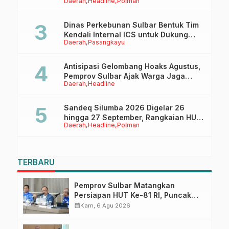
Daerah
Headline
Polman
Tappidena
Dinas Perkebunan Sulbar Bentuk Tim
Kendali Internal ICS untuk Dukung
Daerah
Pasangkayu
Sertifikasi ISPO Pekebun di
Pasangkayu
Antisipasi Gelombang Hoaks Agustus,
Pemprov Sulbar Ajak Warga Jaga
Daerah
Headline
Ruang Digital
Sandeq Silumba 2026 Digelar 26
hingga 27 September, Rangkaian HUT
Daerah
Headline
Polman
Sulbar
TERBARU
Pemprov Sulbar Matangkan
Persiapan HUT Ke-81 RI, Puncak
Upacara di Lapangan Ahmad
calendar_month
Kam, 6 Agu 2026
Kirang