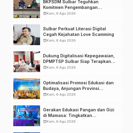
BKPSDM Sulbar Teguhkan
Komitmen Pengembangan
Kompetensi ASN melalui
calendar_month
Kam, 6 Agu 2026
Penandatanganan Perjanjian
Tugas Belajar 2026
Sulbar Perkuat Literasi Digital
Cegah Kejahatan Love Scamming
calendar_month
Kam, 6 Agu 2026
Dukung Digitalisasi Kepegawaian,
DPMPTSP Sulbar Siap Terapkan
Aplikasi FLEKSI ASN
calendar_month
Kam, 6 Agu 2026
Optimalisasi Promosi Edukasi dan
Budaya, Anjungan Provinsi
Sulawesi Barat Perkuat Kolaborasi
calendar_month
Kam, 6 Agu 2026
Strategis Bersama Sky World TMII
Gerakan Edukasi Pangan dan Gizi
di Mamasa: Tingkatkan
Pengetahuan dan Keterampilan
calendar_month
Kam, 6 Agu 2026
Keluarga dalam Pemenuhan Gizi