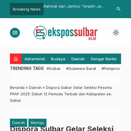
ahmat dan Jamhur Terpilih Jadi
Gubernur Ridwan Kamil Resmikan
Kaba
search
Breaking News
etua dan Sekretaris AMSI Sulbar
Apartemen Transit
Sali
Silo
Suha
menu
light_mode
Men
home
Advertorial
Budaya
Daerah
Dengar Berita
Eko
TRENDING TAGS
#Sulbar
#Sulawesi Barat
#Pemprov Sulba
Beranda
»
Daerah
»
Dispora Sulbar Gelar Seleksi Peserta
PPAP 2025: Diikuti 12 Pemuda Terbaik dari Kabupaten se-
Sulbar
Daerah
Mamuju
Dispora Sulbar Gelar Seleksi