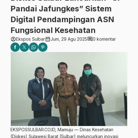
Pandai Jafungkes” Sistem
Digital Pendampingan ASN
Fungsional Kesehatan
account_circle
calendar_month
comment
Ekspos Sulbar
Jum, 29 Agu 2025
0 komentar
EKSPOSSULBAR.CO.ID, Mamuju — Dinas Kesehatan
(Diskes) Sulawesi Barat (Sulbar) meluncurkan inovasi