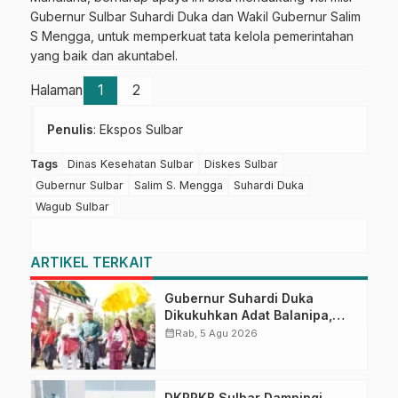
Gubernur Sulbar Suhardi Duka dan Wakil Gubernur Salim
S Mengga, untuk memperkuat tata kelola pemerintahan
yang baik dan akuntabel.
Halaman
1
2
Penulis
: Ekspos Sulbar
Tags
Dinas Kesehatan Sulbar
Diskes Sulbar
Gubernur Sulbar
Salim S. Mengga
Suhardi Duka
Wagub Sulbar
ARTIKEL TERKAIT
Gubernur Suhardi Duka
Dikukuhkan Adat Balanipa,
Raih Gelar Sulo Tappidena
calendar_month
Rab, 5 Agu 2026
DKPPKB Sulbar Dampingi