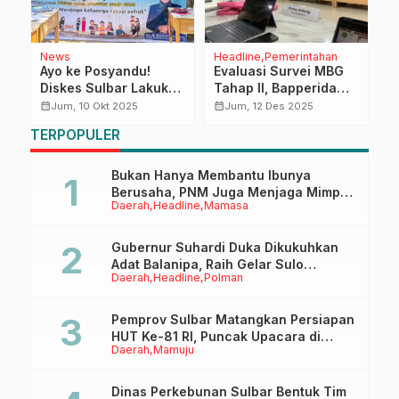
News
Headline
Pemerintahan
D
Ayo ke Posyandu!
Evaluasi Survei MBG
D
Diskes Sulbar Lakukan
Tahap II, Bapperida
K
m
Orientasi PHBS untuk
Sulbar Tekankan
B
calendar_month
calendar_month
calendar_month
Jum, 10 Okt 2025
Jum, 12 Des 2025
Masyarakat yang
Pentingnya Data
u
TERPOPULER
Lebih Sehat
Akurat untuk
O
Kebijakan Gizi
Bukan Hanya Membantu Ibunya
Berusaha, PNM Juga Menjaga Mimpi
Daerah
Headline
Mamasa
Anaknya Untuk Menggapai Cita-Cita
Gubernur Suhardi Duka Dikukuhkan
Adat Balanipa, Raih Gelar Sulo
Daerah
Headline
Polman
Tappidena
Pemprov Sulbar Matangkan Persiapan
HUT Ke-81 RI, Puncak Upacara di
Daerah
Mamuju
Lapangan Ahmad Kirang
Dinas Perkebunan Sulbar Bentuk Tim