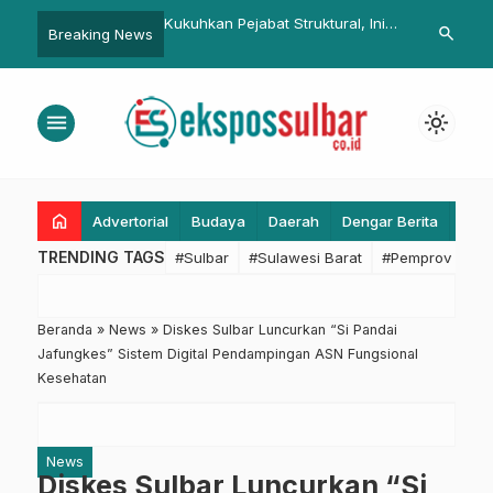
tangkan Persiapan
Kukuhkan Pejabat Struktural, Ini
Tanggap Daru
search
Breaking News
MBG, SPPG Segera
Pesan Bupati Pasangkayu
Logistik Pas
Berkemas
menu
light_mode
home
Advertorial
Budaya
Daerah
Dengar Berita
Eko
TRENDING TAGS
#Sulbar
#Sulawesi Barat
#Pemprov Sulba
Beranda
»
News
»
Diskes Sulbar Luncurkan “Si Pandai
Jafungkes” Sistem Digital Pendampingan ASN Fungsional
Kesehatan
News
Diskes Sulbar Luncurkan “Si