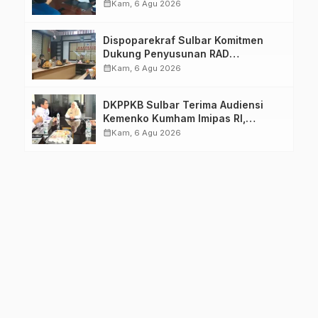
Pastikan Persiapan Tetap
calendar_month
Kam, 6 Agu 2026
Dimatangkan
Dispoparekraf Sulbar Komitmen
Dukung Penyusunan RAD
TPB/SDGs Sulawesi Barat
calendar_month
Kam, 6 Agu 2026
DKPPKB Sulbar Terima Audiensi
Kemenko Kumham Imipas RI,
Perkuat Pelayanan Kesehatan bagi
calendar_month
Kam, 6 Agu 2026
Kelompok Rentan