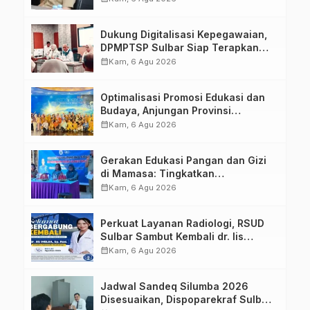
Dukung Digitalisasi Kepegawaian,
DPMPTSP Sulbar Siap Terapkan
Aplikasi FLEKSI ASN
calendar_month
Kam, 6 Agu 2026
Optimalisasi Promosi Edukasi dan
Budaya, Anjungan Provinsi
Sulawesi Barat Perkuat Kolaborasi
calendar_month
Kam, 6 Agu 2026
Strategis Bersama Sky World TMII
Gerakan Edukasi Pangan dan Gizi
di Mamasa: Tingkatkan
Pengetahuan dan Keterampilan
calendar_month
Kam, 6 Agu 2026
Keluarga dalam Pemenuhan Gizi
Perkuat Layanan Radiologi, RSUD
Sulbar Sambut Kembali dr. Iis
Imelda, Sp.Rad
calendar_month
Kam, 6 Agu 2026
Jadwal Sandeq Silumba 2026
Disesuaikan, Dispoparekraf Sulbar