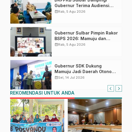
Gubernur Terima Audiensi
Kepala Rumah Sakit TK. III
calendar_month
Rab, 5 Agu 2026
Punggawa Malolo
Gubernur Sulbar Pimpin Rakor
BSPS 2026: Mamuju dan
Pasangkayu Masih Nol
calendar_month
Rab, 5 Agu 2026
Realisasi dari Kuota 5.250
Unit
Gubernur SDK Dukung
Mamuju Jadi Daerah Otonomi
Baru: Komisi II DPR Setuju,
calendar_month
Sel, 14 Jul 2026
Tinggal Keputusan Jakarta
photo_camera
2
REKOMENDASI UNTUK ANDA