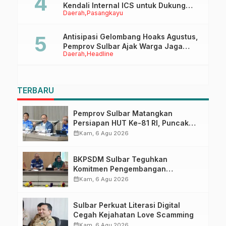
Kendali Internal ICS untuk Dukung
Daerah
Pasangkayu
Sertifikasi ISPO Pekebun di
Pasangkayu
Antisipasi Gelombang Hoaks Agustus,
Pemprov Sulbar Ajak Warga Jaga
Daerah
Headline
Ruang Digital
TERBARU
Pemprov Sulbar Matangkan
Persiapan HUT Ke-81 RI, Puncak
Upacara di Lapangan Ahmad
calendar_month
Kam, 6 Agu 2026
Kirang
BKPSDM Sulbar Teguhkan
Komitmen Pengembangan
Kompetensi ASN melalui
calendar_month
Kam, 6 Agu 2026
Penandatanganan Perjanjian
Tugas Belajar 2026
Sulbar Perkuat Literasi Digital
Cegah Kejahatan Love Scamming
calendar_month
Kam, 6 Agu 2026