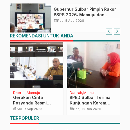
Gubernur Sulbar Pimpin Rakor
BSPS 2026: Mamuju dan
Pasangkayu Masih Nol
calendar_month
Rab, 5 Agu 2026
Realisasi dari Kuota 5.250
Unit
REKOMENDASI UNTUK ANDA
Daerah
Mamuju
Daerah
Mamuju
H
ti
Gerakan Cinta
BPBD Sulbar Terima
P
ai
Posyandu Resmi
Kunjungan Korem
T
Dimulai, Sulbar Kejar
142/Tatag Mamuju:
P
calendar_month
calendar_month
calendar_month
Sel, 9 Sep 2025
Sab, 13 Des 2025
Target SDM Unggul
Bahas Kesiapan
B
TERPOPULER
dan Penurunan
Peralatan
t
Stunting 27,6 Persen
Penanggulangan