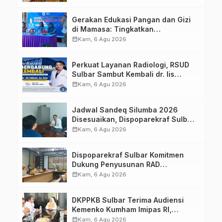
Strategis Bersama Sky World TMII
Gerakan Edukasi Pangan dan Gizi
di Mamasa: Tingkatkan
Pengetahuan dan Keterampilan
calendar_month
Kam, 6 Agu 2026
Keluarga dalam Pemenuhan Gizi
Perkuat Layanan Radiologi, RSUD
Sulbar Sambut Kembali dr. Iis
Imelda, Sp.Rad
calendar_month
Kam, 6 Agu 2026
Jadwal Sandeq Silumba 2026
Disesuaikan, Dispoparekraf Sulbar
Pastikan Persiapan Tetap
calendar_month
Kam, 6 Agu 2026
Dimatangkan
Dispoparekraf Sulbar Komitmen
Dukung Penyusunan RAD
TPB/SDGs Sulawesi Barat
calendar_month
Kam, 6 Agu 2026
DKPPKB Sulbar Terima Audiensi
Kemenko Kumham Imipas RI,
Perkuat Pelayanan Kesehatan bagi
calendar_month
Kam, 6 Agu 2026