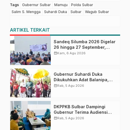
Tags
Gubernur Sulbar
Mamuju
Polda Sulbar
Salim S. Mengga
Suhardi Duka
Sulbar
Wagub Sulbar
ARTIKEL TERKAIT
Sandeq Silumba 2026 Digelar
26 hingga 27 September,
Rangkaian HUT Sulbar
calendar_month
Kam, 6 Agu 2026
Gubernur Suhardi Duka
Dikukuhkan Adat Balanipa,
Raih Gelar Sulo Tappidena
calendar_month
Rab, 5 Agu 2026
DKPPKB Sulbar Dampingi
Gubernur Terima Audiensi
Kepala Rumah Sakit TK. III
calendar_month
Rab, 5 Agu 2026
Punggawa Malolo