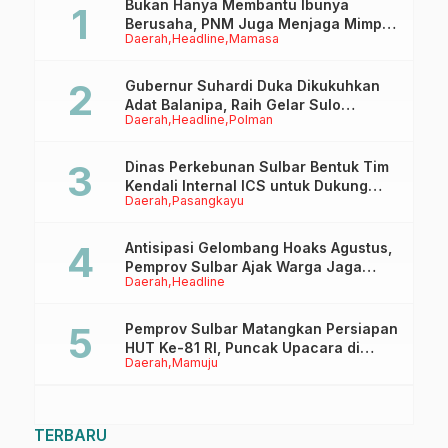
Bencana
Bukan Hanya Membantu Ibunya
Berusaha, PNM Juga Menjaga Mimpi
Daerah
Headline
Mamasa
Anaknya Untuk Menggapai Cita-Cita
Gubernur Suhardi Duka Dikukuhkan
Adat Balanipa, Raih Gelar Sulo
Daerah
Headline
Polman
Tappidena
Dinas Perkebunan Sulbar Bentuk Tim
Kendali Internal ICS untuk Dukung
Daerah
Pasangkayu
Sertifikasi ISPO Pekebun di
Pasangkayu
Antisipasi Gelombang Hoaks Agustus,
Pemprov Sulbar Ajak Warga Jaga
Daerah
Headline
Ruang Digital
Pemprov Sulbar Matangkan Persiapan
HUT Ke-81 RI, Puncak Upacara di
Daerah
Mamuju
Lapangan Ahmad Kirang
TERBARU