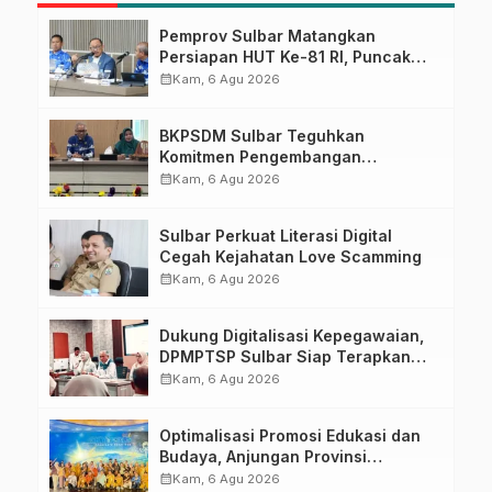
Pemprov Sulbar Matangkan
Persiapan HUT Ke-81 RI, Puncak
Upacara di Lapangan Ahmad
calendar_month
Kam, 6 Agu 2026
Kirang
BKPSDM Sulbar Teguhkan
Komitmen Pengembangan
Kompetensi ASN melalui
calendar_month
Kam, 6 Agu 2026
Penandatanganan Perjanjian
Tugas Belajar 2026
Sulbar Perkuat Literasi Digital
Cegah Kejahatan Love Scamming
calendar_month
Kam, 6 Agu 2026
Dukung Digitalisasi Kepegawaian,
DPMPTSP Sulbar Siap Terapkan
Aplikasi FLEKSI ASN
calendar_month
Kam, 6 Agu 2026
Optimalisasi Promosi Edukasi dan
Budaya, Anjungan Provinsi
Sulawesi Barat Perkuat Kolaborasi
calendar_month
Kam, 6 Agu 2026