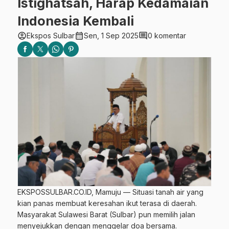
Istighatsah, Harap Kedamaian
Indonesia Kembali
account_circle
calendar_month
comment
Ekspos Sulbar
Sen, 1 Sep 2025
0 komentar
EKSPOSSULBAR.CO.ID, Mamuju — Situasi tanah air yang
kian panas membuat keresahan ikut terasa di daerah.
Masyarakat Sulawesi Barat (Sulbar) pun memilih jalan
menyejukkan dengan menggelar doa bersama.