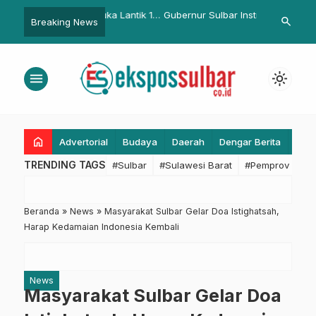
Suhardi Duka Lantik 10
Gubernur Sulbar Instruksikan
Penyuluhan 
search
Breaking News
…
elon II, Dua Jabatan
Seluruh Bupati Hidupkan Kembali
Kimia dan Rad
nda
Pos Kamling
DLH Sulbar d
Polda Sulbar
menu
light_mode
home
Advertorial
Budaya
Daerah
Dengar Berita
Eko
TRENDING TAGS
#Sulbar
#Sulawesi Barat
#Pemprov Sulba
Beranda
»
News
»
Masyarakat Sulbar Gelar Doa Istighatsah,
Harap Kedamaian Indonesia Kembali
News
Masyarakat Sulbar Gelar Doa