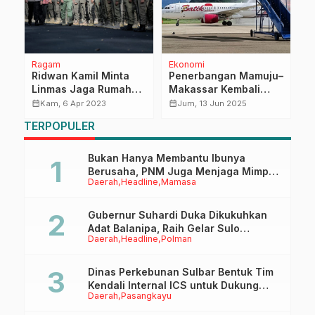
Ragam
Ekonomi
P
t
Ridwan Kamil Minta
Penerbangan Mamuju–
D
Linmas Jaga Rumah
Makassar Kembali
B
ak
Warga yang Ditinggal
Beroperasi, Gubernur
P
calendar_month
calendar_month
calendar_month
Kam, 6 Apr 2023
Jum, 13 Jun 2025
Mudik
Suhardi Duka Pastikan
W
TERPOPULER
Mulai 22 Juni
P
A
Bukan Hanya Membantu Ibunya
Berusaha, PNM Juga Menjaga Mimpi
Daerah
Headline
Mamasa
Anaknya Untuk Menggapai Cita-Cita
Gubernur Suhardi Duka Dikukuhkan
Adat Balanipa, Raih Gelar Sulo
Daerah
Headline
Polman
Tappidena
Dinas Perkebunan Sulbar Bentuk Tim
Kendali Internal ICS untuk Dukung
Daerah
Pasangkayu
Sertifikasi ISPO Pekebun di
Pasangkayu