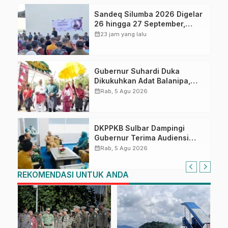
Sandeq Silumba 2026 Digelar
26 hingga 27 September,
Rangkaian HUT Sulbar
calendar_month
23 jam yang lalu
Gubernur Suhardi Duka
Dikukuhkan Adat Balanipa,
Raih Gelar Sulo Tappidena
calendar_month
Rab, 5 Agu 2026
DKPPKB Sulbar Dampingi
Gubernur Terima Audiensi
Kepala Rumah Sakit TK. III
calendar_month
Rab, 5 Agu 2026
Punggawa Malolo
REKOMENDASI UNTUK ANDA