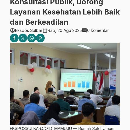
Konsultasi Publik, Dorong
Layanan Kesehatan Lebih Baik
dan Berkeadilan
account_circle
calendar_month
comment
Ekspos Sulbar
Rab, 20 Agu 2025
0 komentar
EKSPOSSULBAR.CO.ID, MAMUJU — Rumah Sakit Umum