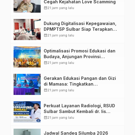
Cegah Kejahatan Love Scamming
calendar_month
21 jam yang lalu
Dukung Digitalisasi Kepegawaian,
DPMPTSP Sulbar Siap Terapkan
Aplikasi FLEKSI ASN
calendar_month
21 jam yang lalu
Optimalisasi Promosi Edukasi dan
Budaya, Anjungan Provinsi
Sulawesi Barat Perkuat Kolaborasi
calendar_month
21 jam yang lalu
Strategis Bersama Sky World TMII
Gerakan Edukasi Pangan dan Gizi
di Mamasa: Tingkatkan
Pengetahuan dan Keterampilan
calendar_month
21 jam yang lalu
Keluarga dalam Pemenuhan Gizi
Perkuat Layanan Radiologi, RSUD
Sulbar Sambut Kembali dr. Iis
Imelda, Sp.Rad
calendar_month
21 jam yang lalu
Jadwal Sandeq Silumba 2026