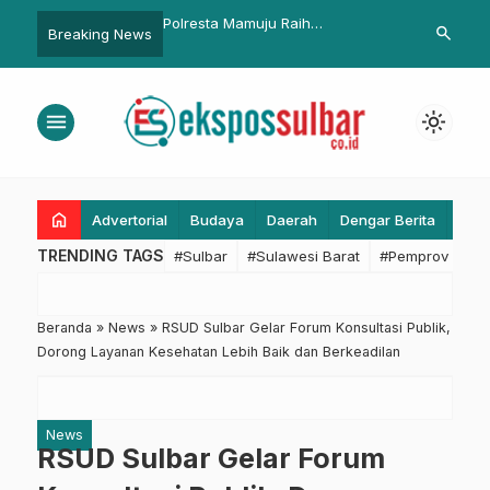
Mamuju Raih
Optimalkan Pendapatan dan
Bapperida S
search
Breaking News
an Tertinggi Penilaian
Layanan, Bapenda Sulbar
Pentingnya D
NKA se-Jajaran Polda
Koordinasikan Program Kerja
Pemenuhan 
dengan Dirlantas Polda dan Jasa
menu
light_mode
Raharja
home
Advertorial
Budaya
Daerah
Dengar Berita
Eko
TRENDING TAGS
#Sulbar
#Sulawesi Barat
#Pemprov Sulba
Beranda
»
News
»
RSUD Sulbar Gelar Forum Konsultasi Publik,
Dorong Layanan Kesehatan Lebih Baik dan Berkeadilan
News
RSUD Sulbar Gelar Forum