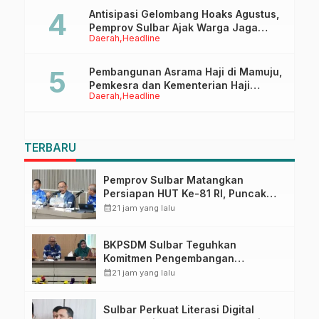
Antisipasi Gelombang Hoaks Agustus,
Pemprov Sulbar Ajak Warga Jaga
Daerah
Headline
Ruang Digital
Pembangunan Asrama Haji di Mamuju,
Pemkesra dan Kementerian Haji
Daerah
Headline
Sulbar Tinjau Lokasi
TERBARU
Pemprov Sulbar Matangkan
Persiapan HUT Ke-81 RI, Puncak
Upacara di Lapangan Ahmad
calendar_month
21 jam yang lalu
Kirang
BKPSDM Sulbar Teguhkan
Komitmen Pengembangan
Kompetensi ASN melalui
calendar_month
21 jam yang lalu
Penandatanganan Perjanjian
Tugas Belajar 2026
Sulbar Perkuat Literasi Digital