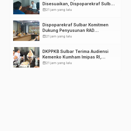
Disesuaikan, Dispoparekraf Sulbar
Pastikan Persiapan Tetap
calendar_month
21 jam yang lalu
Dimatangkan
Dispoparekraf Sulbar Komitmen
Dukung Penyusunan RAD
TPB/SDGs Sulawesi Barat
calendar_month
21 jam yang lalu
DKPPKB Sulbar Terima Audiensi
Kemenko Kumham Imipas RI,
Perkuat Pelayanan Kesehatan bagi
calendar_month
21 jam yang lalu
Kelompok Rentan