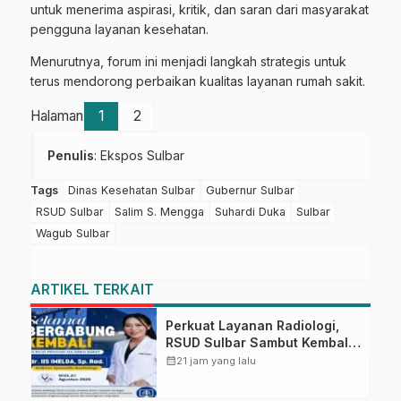
untuk menerima aspirasi, kritik, dan saran dari masyarakat
pengguna layanan kesehatan.
Menurutnya, forum ini menjadi langkah strategis untuk
terus mendorong perbaikan kualitas layanan rumah sakit.
Halaman
1
2
Penulis
: Ekspos Sulbar
Tags
Dinas Kesehatan Sulbar
Gubernur Sulbar
RSUD Sulbar
Salim S. Mengga
Suhardi Duka
Sulbar
Wagub Sulbar
ARTIKEL TERKAIT
Perkuat Layanan Radiologi,
RSUD Sulbar Sambut Kembali
dr. Iis Imelda, Sp.Rad
calendar_month
21 jam yang lalu