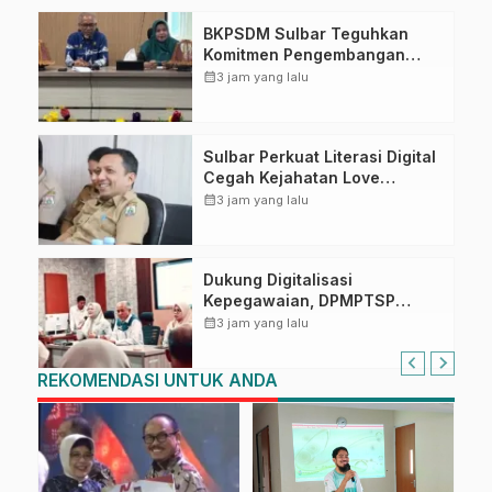
BKPSDM Sulbar Teguhkan
Komitmen Pengembangan
Kompetensi ASN melalui
calendar_month
3 jam yang lalu
Penandatanganan Perjanjian
Tugas Belajar 2026
Sulbar Perkuat Literasi Digital
Cegah Kejahatan Love
Scamming
calendar_month
3 jam yang lalu
Dukung Digitalisasi
Kepegawaian, DPMPTSP
Sulbar Siap Terapkan Aplikasi
calendar_month
3 jam yang lalu
FLEKSI ASN
REKOMENDASI UNTUK ANDA