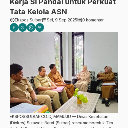
Kerja Si Pandai untuk Perkuat
Tata Kelola ASN
account_circle
calendar_month
comment
Ekspos Sulbar
Sel, 9 Sep 2025
0 komentar
EKSPOSSULBAR.CO.ID, MAMUJU — Dinas Kesehatan
(Dinkes) Sulawesi Barat (Sulbar) resmi membentuk Tim