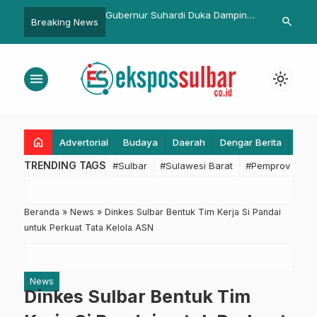
r Suhardi Duka Dampingi
Gerak Cepat Ditlantas Polda
Kapolres 
search
Breaking News
 Transmigrasi Tinjau
Sulbar Tangani Kecelakaan di
Warga Misk
 Kawasan Transmigrasi
Ampalas Kalukku
menu
light_mode
home
Advertorial
Budaya
Daerah
Dengar Berita
Eko
TRENDING TAGS
#Sulbar
#Sulawesi Barat
#Pemprov Sulba
Beranda
»
News
»
Dinkes Sulbar Bentuk Tim Kerja Si Pandai
untuk Perkuat Tata Kelola ASN
News
Dinkes Sulbar Bentuk Tim