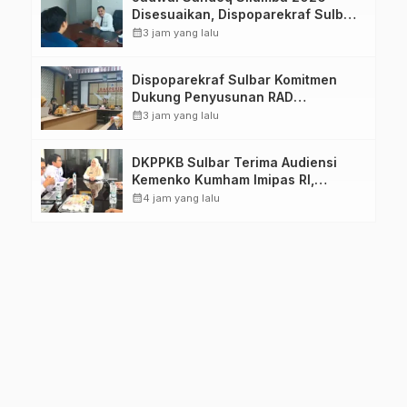
Disesuaikan, Dispoparekraf Sulbar
Pastikan Persiapan Tetap
calendar_month
3 jam yang lalu
Dimatangkan
Dispoparekraf Sulbar Komitmen
Dukung Penyusunan RAD
TPB/SDGs Sulawesi Barat
calendar_month
3 jam yang lalu
DKPPKB Sulbar Terima Audiensi
Kemenko Kumham Imipas RI,
Perkuat Pelayanan Kesehatan bagi
calendar_month
4 jam yang lalu
Kelompok Rentan