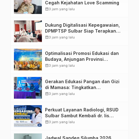
Cegah Kejahatan Love Scamming
calendar_month
3 jam yang lalu
Dukung Digitalisasi Kepegawaian,
DPMPTSP Sulbar Siap Terapkan
Aplikasi FLEKSI ASN
calendar_month
3 jam yang lalu
Optimalisasi Promosi Edukasi dan
Budaya, Anjungan Provinsi
Sulawesi Barat Perkuat Kolaborasi
calendar_month
3 jam yang lalu
Strategis Bersama Sky World TMII
Gerakan Edukasi Pangan dan Gizi
di Mamasa: Tingkatkan
Pengetahuan dan Keterampilan
calendar_month
3 jam yang lalu
Keluarga dalam Pemenuhan Gizi
Perkuat Layanan Radiologi, RSUD
Sulbar Sambut Kembali dr. Iis
Imelda, Sp.Rad
calendar_month
3 jam yang lalu
Jadwal Sandeq Silumba 2026