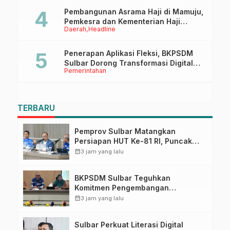
Pembangunan Asrama Haji di Mamuju,
Pemkesra dan Kementerian Haji
Daerah
Headline
Sulbar Tinjau Lokasi
Penerapan Aplikasi Fleksi, BKPSDM
Sulbar Dorong Transformasi Digital
Pemerintahan
Sistem Kehadiran ASN
TERBARU
Pemprov Sulbar Matangkan
Persiapan HUT Ke-81 RI, Puncak
Upacara di Lapangan Ahmad
calendar_month
3 jam yang lalu
Kirang
BKPSDM Sulbar Teguhkan
Komitmen Pengembangan
Kompetensi ASN melalui
calendar_month
3 jam yang lalu
Penandatanganan Perjanjian
Tugas Belajar 2026
Sulbar Perkuat Literasi Digital