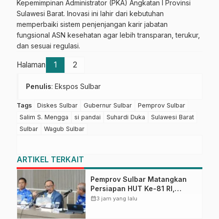
Kepemimpinan Administrator (PKA) Angkatan I Provinsi
Sulawesi Barat. Inovasi ini lahir dari kebutuhan
memperbaiki sistem penjenjangan karir jabatan
fungsional ASN kesehatan agar lebih transparan, terukur,
dan sesuai regulasi.
Halaman
1
2
Penulis
: Ekspos Sulbar
Tags
Diskes Sulbar
Gubernur Sulbar
Pemprov Sulbar
Salim S. Mengga
si pandai
Suhardi Duka
Sulawesi Barat
Sulbar
Wagub Sulbar
ARTIKEL TERKAIT
Pemprov Sulbar Matangkan
Persiapan HUT Ke-81 RI,
Puncak Upacara di Lapangan
calendar_month
3 jam yang lalu
Ahmad Kirang