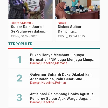
Daerah
Mamuju
News
D
Sulbar Raih Juara I
Diskes Sulbar
K
Se-Sulawesi dalam
Dampingi
T
Upaya Penurunan
Implementasi RME
T
calendar_month
calendar_month
calendar_month
Sab, 30 Mei 2026
Ming, 19 Okt 2025
an
Pengangguran,
S
TERPOPULER
Suhardi Duka: Ini
D
Anugerah untuk
Rakyat
Bukan Hanya Membantu Ibunya
Berusaha, PNM Juga Menjaga Mimpi
Daerah
Headline
Mamasa
Anaknya Untuk Menggapai Cita-Cita
Gubernur Suhardi Duka Dikukuhkan
Adat Balanipa, Raih Gelar Sulo
Daerah
Headline
Polman
Tappidena
Antisipasi Gelombang Hoaks Agustus,
Pemprov Sulbar Ajak Warga Jaga
Daerah
Headline
Ruang Digital