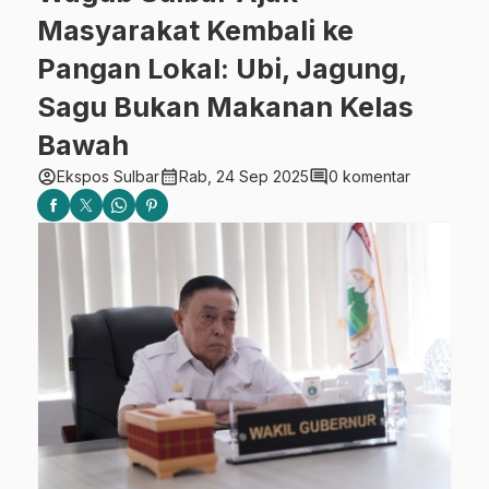
Masyarakat Kembali ke
Pangan Lokal: Ubi, Jagung,
Sagu Bukan Makanan Kelas
Bawah
account_circle
calendar_month
comment
Ekspos Sulbar
Rab, 24 Sep 2025
0 komentar