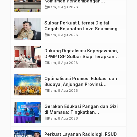
Komitmen Pengembangan
Kompetensi ASN melalui
calendar_month
Kam, 6 Agu 2026
Penandatanganan Perjanjian
Tugas Belajar 2026
Sulbar Perkuat Literasi Digital
Cegah Kejahatan Love Scamming
calendar_month
Kam, 6 Agu 2026
Dukung Digitalisasi Kepegawaian,
DPMPTSP Sulbar Siap Terapkan
Aplikasi FLEKSI ASN
calendar_month
Kam, 6 Agu 2026
Optimalisasi Promosi Edukasi dan
Budaya, Anjungan Provinsi
Sulawesi Barat Perkuat Kolaborasi
calendar_month
Kam, 6 Agu 2026
Strategis Bersama Sky World TMII
Gerakan Edukasi Pangan dan Gizi
di Mamasa: Tingkatkan
Pengetahuan dan Keterampilan
calendar_month
Kam, 6 Agu 2026
Keluarga dalam Pemenuhan Gizi
Perkuat Layanan Radiologi, RSUD