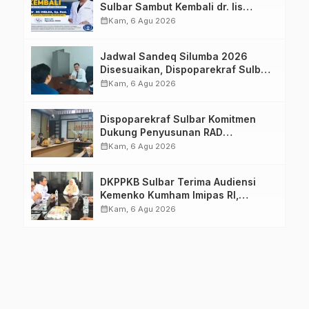
Sulbar Sambut Kembali dr. Iis
Imelda, Sp.Rad
calendar_month
Kam, 6 Agu 2026
Jadwal Sandeq Silumba 2026
Disesuaikan, Dispoparekraf Sulbar
Pastikan Persiapan Tetap
calendar_month
Kam, 6 Agu 2026
Dimatangkan
Dispoparekraf Sulbar Komitmen
Dukung Penyusunan RAD
TPB/SDGs Sulawesi Barat
calendar_month
Kam, 6 Agu 2026
DKPPKB Sulbar Terima Audiensi
Kemenko Kumham Imipas RI,
Perkuat Pelayanan Kesehatan bagi
calendar_month
Kam, 6 Agu 2026
Kelompok Rentan