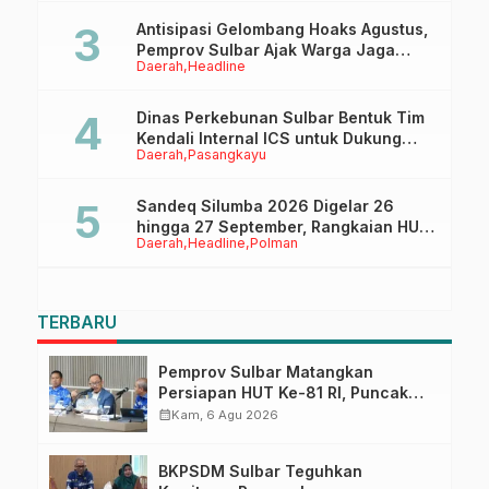
Antisipasi Gelombang Hoaks Agustus,
Pemprov Sulbar Ajak Warga Jaga
Daerah
Headline
Ruang Digital
Dinas Perkebunan Sulbar Bentuk Tim
Kendali Internal ICS untuk Dukung
Daerah
Pasangkayu
Sertifikasi ISPO Pekebun di
Pasangkayu
Sandeq Silumba 2026 Digelar 26
hingga 27 September, Rangkaian HUT
Daerah
Headline
Polman
Sulbar
TERBARU
Pemprov Sulbar Matangkan
Persiapan HUT Ke-81 RI, Puncak
Upacara di Lapangan Ahmad
calendar_month
Kam, 6 Agu 2026
Kirang
BKPSDM Sulbar Teguhkan