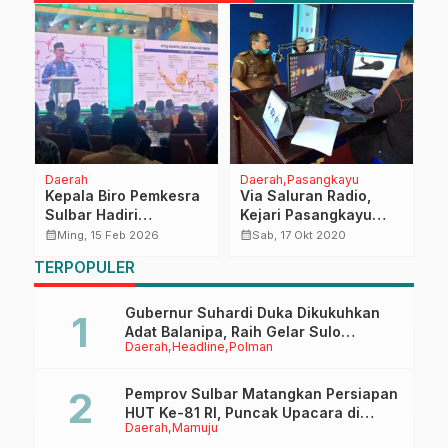
Daerah
Daerah
Pasangkayu
H
Kepala Biro Pemkesra
Via Saluran Radio,
G
Sulbar Hadiri
Kejari Pasangkayu
L
Launching dan
Gelar Jaksa Menyapa
K
calendar_month
calendar_month
calendar_month
Ming, 15 Feb 2026
Sab, 17 Okt 2020
Sosialisasi MTQ VIII
A
TERPOPULER
KORPRI Tingkat
I
Nasional Tahun 2026
Gubernur Suhardi Duka Dikukuhkan
Adat Balanipa, Raih Gelar Sulo
Daerah
Headline
Polman
Tappidena
Pemprov Sulbar Matangkan Persiapan
HUT Ke-81 RI, Puncak Upacara di
Daerah
Mamuju
Lapangan Ahmad Kirang