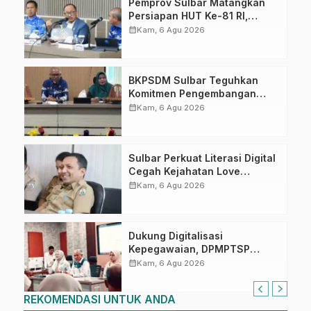
Pemprov Sulbar Matangkan
Persiapan HUT Ke-81 RI,
Puncak Upacara di Lapangan
calendar_month
Kam, 6 Agu 2026
Ahmad Kirang
BKPSDM Sulbar Teguhkan
Komitmen Pengembangan
Kompetensi ASN melalui
calendar_month
Kam, 6 Agu 2026
Penandatanganan Perjanjian
Tugas Belajar 2026
Sulbar Perkuat Literasi Digital
Cegah Kejahatan Love
Scamming
calendar_month
Kam, 6 Agu 2026
Dukung Digitalisasi
Kepegawaian, DPMPTSP
Sulbar Siap Terapkan Aplikasi
calendar_month
Kam, 6 Agu 2026
FLEKSI ASN
REKOMENDASI UNTUK ANDA