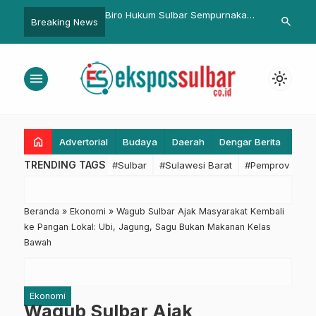
m Sulbar Sempurnakan
SDK Beri Peringatan Keras ke
Kapolda Sul
search
Breaking News
Indikator SPBE 2025
Pejabat, Galakkan Perang
XXIII Palaka 
Melawan Kemiskinan Ekstrem di
Perkuat Sine
Sulbar
Kondusivitas
menu
light_mode
home
Advertorial
Budaya
Daerah
Dengar Berita
Eko
TRENDING TAGS
#Sulbar
#Sulawesi Barat
#Pemprov Sulba
Beranda
»
Ekonomi
»
Wagub Sulbar Ajak Masyarakat Kembali
ke Pangan Lokal: Ubi, Jagung, Sagu Bukan Makanan Kelas
Bawah
Ekonomi
Wagub Sulbar Ajak