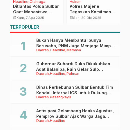
Headline
Olahraga
Hukum
R
Ditlantas Polda Sulbar
Polres Majene
S
Gaet Mahasiswa
Tegaskan Komitmen
S
Universitas Tomakaka
Tuntaskan Kasus
R
calendar_month
calendar_month
calendar_month
Kam, 7 Agu 2025
Sen, 20 Okt 2025
Lewat Fun Mini Soccer
Dugaan Korupsi Dana
K
TERPOPULER
di Mamuju
KUR dan Kupedes di
P
Salah Satu Bank
BUMN
Bukan Hanya Membantu Ibunya
Berusaha, PNM Juga Menjaga Mimpi
Daerah
Headline
Mamasa
Anaknya Untuk Menggapai Cita-Cita
Gubernur Suhardi Duka Dikukuhkan
Adat Balanipa, Raih Gelar Sulo
Daerah
Headline
Polman
Tappidena
Dinas Perkebunan Sulbar Bentuk Tim
Kendali Internal ICS untuk Dukung
Daerah
Pasangkayu
Sertifikasi ISPO Pekebun di
Pasangkayu
Antisipasi Gelombang Hoaks Agustus,
Pemprov Sulbar Ajak Warga Jaga
Daerah
Headline
Ruang Digital