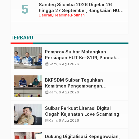
Sandeq Silumba 2026 Digelar 26
hingga 27 September, Rangkaian HUT
Daerah
Headline
Polman
Sulbar
TERBARU
Pemprov Sulbar Matangkan
Persiapan HUT Ke-81 RI, Puncak
Upacara di Lapangan Ahmad
calendar_month
Kam, 6 Agu 2026
Kirang
BKPSDM Sulbar Teguhkan
Komitmen Pengembangan
Kompetensi ASN melalui
calendar_month
Kam, 6 Agu 2026
Penandatanganan Perjanjian
Tugas Belajar 2026
Sulbar Perkuat Literasi Digital
Cegah Kejahatan Love Scamming
calendar_month
Kam, 6 Agu 2026
Dukung Digitalisasi Kepegawaian,