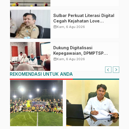
Tugas Belajar 2026
Sulbar Perkuat Literasi Digital
Cegah Kejahatan Love
Scamming
calendar_month
Kam, 6 Agu 2026
Dukung Digitalisasi
Kepegawaian, DPMPTSP
Sulbar Siap Terapkan Aplikasi
calendar_month
Kam, 6 Agu 2026
FLEKSI ASN
REKOMENDASI UNTUK ANDA