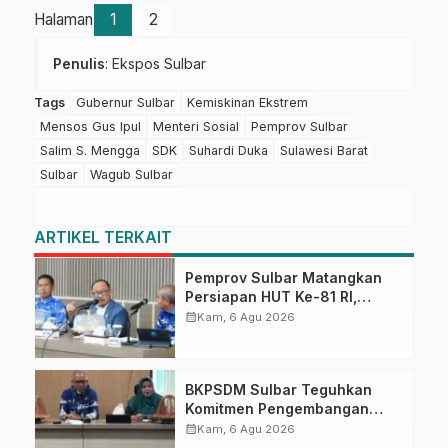
Halaman
1
2
Penulis
: Ekspos Sulbar
Tags
Gubernur Sulbar
Kemiskinan Ekstrem
Mensos Gus Ipul
Menteri Sosial
Pemprov Sulbar
Salim S. Mengga
SDK
Suhardi Duka
Sulawesi Barat
Sulbar
Wagub Sulbar
ARTIKEL TERKAIT
Pemprov Sulbar Matangkan
Persiapan HUT Ke-81 RI,
Puncak Upacara di Lapangan
calendar_month
Kam, 6 Agu 2026
Ahmad Kirang
BKPSDM Sulbar Teguhkan
Komitmen Pengembangan
Kompetensi ASN melalui
calendar_month
Kam, 6 Agu 2026
Penandatanganan Perjanjian