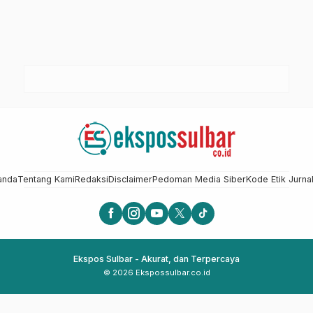
anda
Tentang Kami
Redaksi
Disclaimer
Pedoman Media Siber
Kode Etik Jurnal
Ekspos Sulbar - Akurat, dan Terpercaya
© 2026 Ekspossulbar.co.id