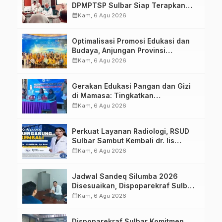
DPMPTSP Sulbar Siap Terapkan
Aplikasi FLEKSI ASN
calendar_month
Kam, 6 Agu 2026
Optimalisasi Promosi Edukasi dan
Budaya, Anjungan Provinsi
Sulawesi Barat Perkuat Kolaborasi
calendar_month
Kam, 6 Agu 2026
Strategis Bersama Sky World TMII
Gerakan Edukasi Pangan dan Gizi
di Mamasa: Tingkatkan
Pengetahuan dan Keterampilan
calendar_month
Kam, 6 Agu 2026
Keluarga dalam Pemenuhan Gizi
Perkuat Layanan Radiologi, RSUD
Sulbar Sambut Kembali dr. Iis
Imelda, Sp.Rad
calendar_month
Kam, 6 Agu 2026
Jadwal Sandeq Silumba 2026
Disesuaikan, Dispoparekraf Sulbar
Pastikan Persiapan Tetap
calendar_month
Kam, 6 Agu 2026
Dimatangkan
Dispoparekraf Sulbar Komitmen