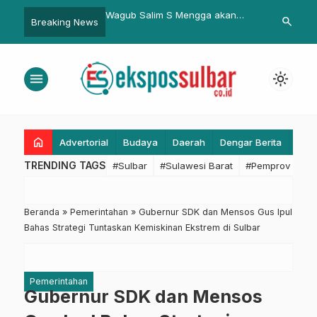
 Sulbar Rilis SKM
Wagub Salim S Mengga akan
Bupati Pasa
search
Breaking News
umlah Unsur Jadi Atensi
Jadi Khatib Salat Idul Adha di
Kelanjutan K
Pantai Manakarra, Presiden
BPJS
Prabowo Sumbang 7 Sapi Kurban
menu
light_mode
untuk Sulbar
home
Advertorial
Budaya
Daerah
Dengar Berita
Eko
TRENDING TAGS
#Sulbar
#Sulawesi Barat
#Pemprov Sulba
Beranda
»
Pemerintahan
»
Gubernur SDK dan Mensos Gus Ipul
Bahas Strategi Tuntaskan Kemiskinan Ekstrem di Sulbar
Pemerintahan
Gubernur SDK dan Mensos