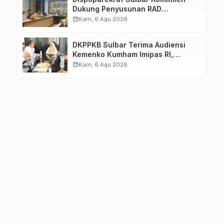
Dukung Penyusunan RAD
TPB/SDGs Sulawesi Barat
calendar_month
Kam, 6 Agu 2026
DKPPKB Sulbar Terima Audiensi
Kemenko Kumham Imipas RI,
Perkuat Pelayanan Kesehatan bagi
calendar_month
Kam, 6 Agu 2026
Kelompok Rentan