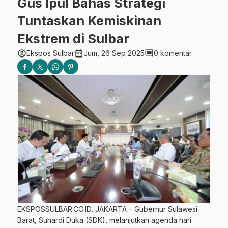
Gus Ipul Bahas Strategi
Tuntaskan Kemiskinan
Ekstrem di Sulbar
account_circle
calendar_month
comment
Ekspos Sulbar
Jum, 26 Sep 2025
0 komentar
EKSPOSSULBAR.CO.ID, JAKARTA – Gubernur Sulawesi
Barat, Suhardi Duka (SDK), melanjutkan agenda hari