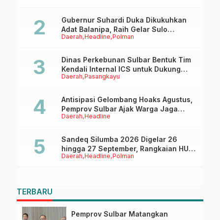
Gubernur Suhardi Duka Dikukuhkan
Adat Balanipa, Raih Gelar Sulo
Daerah
Headline
Polman
Tappidena
Dinas Perkebunan Sulbar Bentuk Tim
Kendali Internal ICS untuk Dukung
Daerah
Pasangkayu
Sertifikasi ISPO Pekebun di
Pasangkayu
Antisipasi Gelombang Hoaks Agustus,
Pemprov Sulbar Ajak Warga Jaga
Daerah
Headline
Ruang Digital
Sandeq Silumba 2026 Digelar 26
hingga 27 September, Rangkaian HUT
Daerah
Headline
Polman
Sulbar
TERBARU
Pemprov Sulbar Matangkan