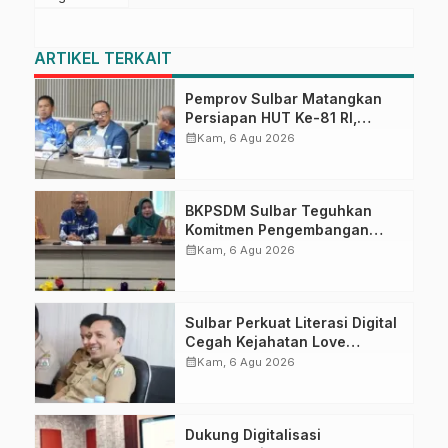
ARTIKEL TERKAIT
Pemprov Sulbar Matangkan
Persiapan HUT Ke-81 RI,
Puncak Upacara di Lapangan
calendar_month
Kam, 6 Agu 2026
Ahmad Kirang
BKPSDM Sulbar Teguhkan
Komitmen Pengembangan
Kompetensi ASN melalui
calendar_month
Kam, 6 Agu 2026
Penandatanganan Perjanjian
Tugas Belajar 2026
Sulbar Perkuat Literasi Digital
Cegah Kejahatan Love
Scamming
calendar_month
Kam, 6 Agu 2026
Dukung Digitalisasi