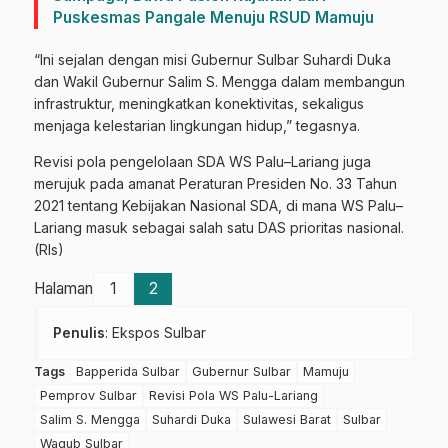
Puskesmas Pangale Menuju RSUD Mamuju
“Ini sejalan dengan misi Gubernur Sulbar Suhardi Duka
dan Wakil Gubernur Salim S. Mengga dalam membangun
infrastruktur, meningkatkan konektivitas, sekaligus
menjaga kelestarian lingkungan hidup,” tegasnya.
Revisi pola pengelolaan SDA WS Palu–Lariang juga
merujuk pada amanat Peraturan Presiden No. 33 Tahun
2021 tentang Kebijakan Nasional SDA, di mana WS Palu–
Lariang masuk sebagai salah satu DAS prioritas nasional.
(Rls)
Halaman
1
2
Penulis
: Ekspos Sulbar
Tags
Bapperida Sulbar
Gubernur Sulbar
Mamuju
Pemprov Sulbar
Revisi Pola WS Palu-Lariang
Salim S. Mengga
Suhardi Duka
Sulawesi Barat
Sulbar
Wagub Sulbar