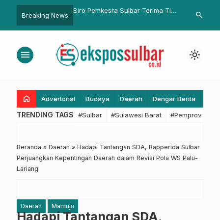
iri Syukuran di Kejari
Biro Pemkesra Sulbar Terima Tim
Kapolda Sulb
search
Breaking News
yu
Audit Inspektorat, Murdanil: Siap
ke Polres Mat
Berikan Data dan Informasi
Mendalam da
Kapasitas Op
menu
light_mode
home
Advertorial
Budaya
Daerah
Dengar Berita
Eko
TRENDING TAGS
#Sulbar
#Sulawesi Barat
#Pemprov Sulba
Beranda
»
Daerah
»
Hadapi Tantangan SDA, Bapperida Sulbar
Perjuangkan Kepentingan Daerah dalam Revisi Pola WS Palu-
Lariang
Daerah
Mamuju
Hadapi Tantangan SDA,