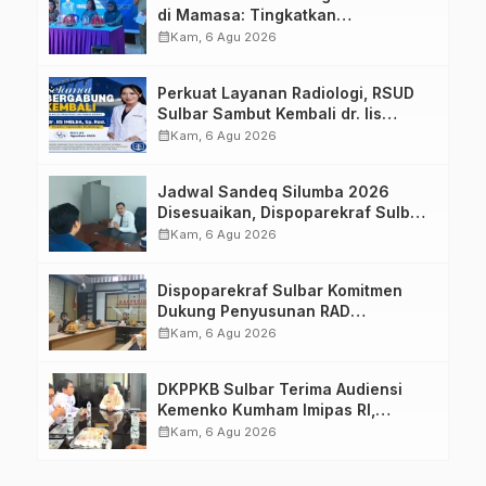
di Mamasa: Tingkatkan
Pengetahuan dan Keterampilan
calendar_month
Kam, 6 Agu 2026
Keluarga dalam Pemenuhan Gizi
Perkuat Layanan Radiologi, RSUD
Sulbar Sambut Kembali dr. Iis
Imelda, Sp.Rad
calendar_month
Kam, 6 Agu 2026
Jadwal Sandeq Silumba 2026
Disesuaikan, Dispoparekraf Sulbar
Pastikan Persiapan Tetap
calendar_month
Kam, 6 Agu 2026
Dimatangkan
Dispoparekraf Sulbar Komitmen
Dukung Penyusunan RAD
TPB/SDGs Sulawesi Barat
calendar_month
Kam, 6 Agu 2026
DKPPKB Sulbar Terima Audiensi
Kemenko Kumham Imipas RI,
Perkuat Pelayanan Kesehatan bagi
calendar_month
Kam, 6 Agu 2026
Kelompok Rentan