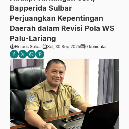
Bapperida Sulbar
Perjuangkan Kepentingan
Daerah dalam Revisi Pola WS
Palu-Lariang
account_circle
calendar_month
comment
Ekspos Sulbar
Sel, 30 Sep 2025
0 komentar