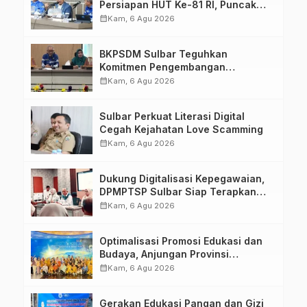
Persiapan HUT Ke-81 RI, Puncak
Upacara di Lapangan Ahmad
calendar_month
Kam, 6 Agu 2026
Kirang
BKPSDM Sulbar Teguhkan
Komitmen Pengembangan
Kompetensi ASN melalui
calendar_month
Kam, 6 Agu 2026
Penandatanganan Perjanjian
Tugas Belajar 2026
Sulbar Perkuat Literasi Digital
Cegah Kejahatan Love Scamming
calendar_month
Kam, 6 Agu 2026
Dukung Digitalisasi Kepegawaian,
DPMPTSP Sulbar Siap Terapkan
Aplikasi FLEKSI ASN
calendar_month
Kam, 6 Agu 2026
Optimalisasi Promosi Edukasi dan
Budaya, Anjungan Provinsi
Sulawesi Barat Perkuat Kolaborasi
calendar_month
Kam, 6 Agu 2026
Strategis Bersama Sky World TMII
Gerakan Edukasi Pangan dan Gizi