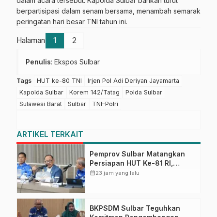
dalam acara tersebut. Kapolda Sulbar bahkan turut
berpartisipasi dalam senam bersama, menambah semarak
peringatan hari besar TNI tahun ini.
Halaman
1
2
Penulis
: Ekspos Sulbar
Tags
HUT ke-80 TNI
Irjen Pol Adi Deriyan Jayamarta
Kapolda Sulbar
Korem 142/Tatag
Polda Sulbar
Sulawesi Barat
Sulbar
TNI–Polri
ARTIKEL TERKAIT
Pemprov Sulbar Matangkan
Persiapan HUT Ke-81 RI,
Puncak Upacara di Lapangan
calendar_month
23 jam yang lalu
Ahmad Kirang
BKPSDM Sulbar Teguhkan