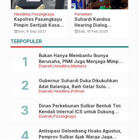
a
Headline
Pasangkayu
Parlemen
D
Kapolres Pasangkayu
Suhardi Kandoa
B
Pimpin Sertijab Kasat
Hearing Dialog
K
Samapta
Bersama Masyarakat
I
calendar_month
calendar_month
calendar_month
Sen, 6 Sep 2021
Sab, 15 Feb 2025
Mamasa, Bahas
2
TERPOPULER
Pembangunan
K
Berkelanjutan
S
E
Bukan Hanya Membantu Ibunya
Berusaha, PNM Juga Menjaga Mimpi
Daerah
Headline
Mamasa
Anaknya Untuk Menggapai Cita-Cita
Gubernur Suhardi Duka Dikukuhkan
Adat Balanipa, Raih Gelar Sulo
Daerah
Headline
Polman
Tappidena
Dinas Perkebunan Sulbar Bentuk Tim
Kendali Internal ICS untuk Dukung
Daerah
Pasangkayu
Sertifikasi ISPO Pekebun di
Pasangkayu
Antisipasi Gelombang Hoaks Agustus,
Pemprov Sulbar Ajak Warga Jaga