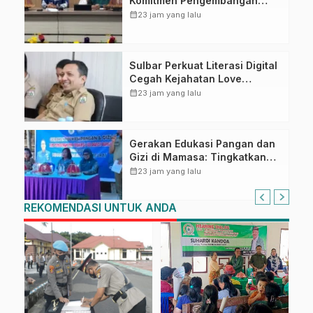
Komitmen Pengembangan
Kompetensi ASN melalui
calendar_month
23 jam yang lalu
Penandatanganan Perjanjian
Tugas Belajar 2026
Sulbar Perkuat Literasi Digital
Cegah Kejahatan Love
Scamming
calendar_month
23 jam yang lalu
Gerakan Edukasi Pangan dan
Gizi di Mamasa: Tingkatkan
Pengetahuan dan
calendar_month
23 jam yang lalu
Keterampilan Keluarga dalam
Pemenuhan Gizi
REKOMENDASI UNTUK ANDA