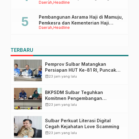
Daerah
Headline
Ruang Digital
Pembangunan Asrama Haji di Mamuju,
Pemkesra dan Kementerian Haji
Daerah
Headline
Sulbar Tinjau Lokasi
TERBARU
Pemprov Sulbar Matangkan
Persiapan HUT Ke-81 RI, Puncak
Upacara di Lapangan Ahmad
calendar_month
23 jam yang lalu
Kirang
BKPSDM Sulbar Teguhkan
Komitmen Pengembangan
Kompetensi ASN melalui
calendar_month
23 jam yang lalu
Penandatanganan Perjanjian
Tugas Belajar 2026
Sulbar Perkuat Literasi Digital
Cegah Kejahatan Love Scamming
calendar_month
23 jam yang lalu