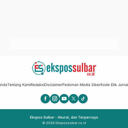
anda
Tentang Kami
Redaksi
Disclaimer
Pedoman Media Siber
Kode Etik Jurnal
Ekspos Sulbar - Akurat, dan Terpercaya
© 2026 Ekspossulbar.co.id