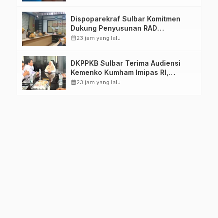
Dimatangkan
Dispoparekraf Sulbar Komitmen
Dukung Penyusunan RAD
TPB/SDGs Sulawesi Barat
calendar_month
23 jam yang lalu
DKPPKB Sulbar Terima Audiensi
Kemenko Kumham Imipas RI,
Perkuat Pelayanan Kesehatan bagi
calendar_month
23 jam yang lalu
Kelompok Rentan