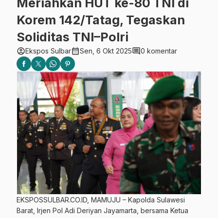
Meriahkan HUT ke-80 TNI di
Korem 142/Tatag, Tegaskan
Soliditas TNI–Polri
account_circle
calendar_month
comment
Ekspos Sulbar
Sen, 6 Okt 2025
0 komentar
EKSPOSSULBAR.CO.ID, MAMUJU – Kapolda Sulawesi
Barat, Irjen Pol Adi Deriyan Jayamarta, bersama Ketua