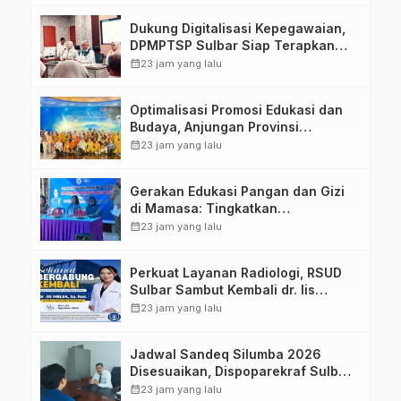
Dukung Digitalisasi Kepegawaian,
DPMPTSP Sulbar Siap Terapkan
Aplikasi FLEKSI ASN
calendar_month
23 jam yang lalu
Optimalisasi Promosi Edukasi dan
Budaya, Anjungan Provinsi
Sulawesi Barat Perkuat Kolaborasi
calendar_month
23 jam yang lalu
Strategis Bersama Sky World TMII
Gerakan Edukasi Pangan dan Gizi
di Mamasa: Tingkatkan
Pengetahuan dan Keterampilan
calendar_month
23 jam yang lalu
Keluarga dalam Pemenuhan Gizi
Perkuat Layanan Radiologi, RSUD
Sulbar Sambut Kembali dr. Iis
Imelda, Sp.Rad
calendar_month
23 jam yang lalu
Jadwal Sandeq Silumba 2026
Disesuaikan, Dispoparekraf Sulbar
Pastikan Persiapan Tetap
calendar_month
23 jam yang lalu