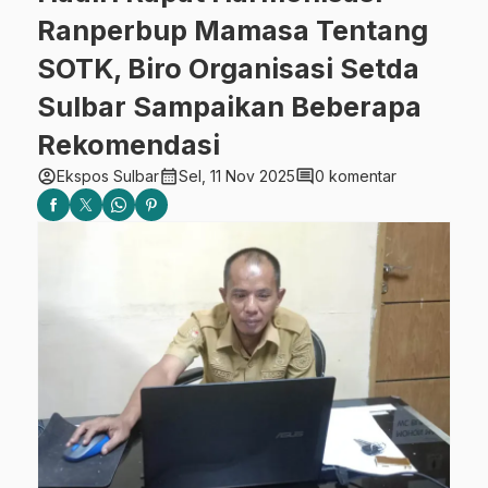
Ranperbup Mamasa Tentang
SOTK, Biro Organisasi Setda
Sulbar Sampaikan Beberapa
Rekomendasi
account_circle
calendar_month
comment
Ekspos Sulbar
Sel, 11 Nov 2025
0 komentar