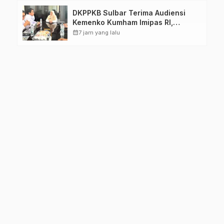
DKPPKB Sulbar Terima Audiensi
Kemenko Kumham Imipas RI,
Perkuat Pelayanan Kesehatan bagi
calendar_month
7 jam yang lalu
Kelompok Rentan