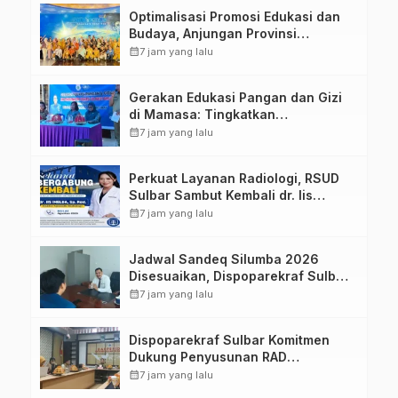
Optimalisasi Promosi Edukasi dan
Budaya, Anjungan Provinsi
Sulawesi Barat Perkuat Kolaborasi
calendar_month
7 jam yang lalu
Strategis Bersama Sky World TMII
Gerakan Edukasi Pangan dan Gizi
di Mamasa: Tingkatkan
Pengetahuan dan Keterampilan
calendar_month
7 jam yang lalu
Keluarga dalam Pemenuhan Gizi
Perkuat Layanan Radiologi, RSUD
Sulbar Sambut Kembali dr. Iis
Imelda, Sp.Rad
calendar_month
7 jam yang lalu
Jadwal Sandeq Silumba 2026
Disesuaikan, Dispoparekraf Sulbar
Pastikan Persiapan Tetap
calendar_month
7 jam yang lalu
Dimatangkan
Dispoparekraf Sulbar Komitmen
Dukung Penyusunan RAD
TPB/SDGs Sulawesi Barat
calendar_month
7 jam yang lalu