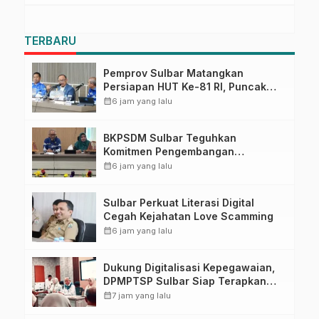
TERBARU
Pemprov Sulbar Matangkan
Persiapan HUT Ke-81 RI, Puncak
Upacara di Lapangan Ahmad
calendar_month
6 jam yang lalu
Kirang
BKPSDM Sulbar Teguhkan
Komitmen Pengembangan
Kompetensi ASN melalui
calendar_month
6 jam yang lalu
Penandatanganan Perjanjian
Tugas Belajar 2026
Sulbar Perkuat Literasi Digital
Cegah Kejahatan Love Scamming
calendar_month
6 jam yang lalu
Dukung Digitalisasi Kepegawaian,
DPMPTSP Sulbar Siap Terapkan
Aplikasi FLEKSI ASN
calendar_month
7 jam yang lalu