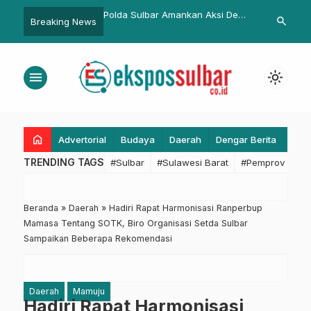
lbar Amankan Aksi Demo
Pemprov Sulbar Bakal Selesaikan
Peserta Lo
search
Breaking News
mbang Pasir di Karossa
Pendangkalan Sungai Matakali,
Silumba Men
arut Malam
Sungai Tumpiling Dikerjakan
Kesehatan
Tahun Depan
menu
light_mode
home
Advertorial
Budaya
Daerah
Dengar Berita
Eko
TRENDING TAGS
#Sulbar
#Sulawesi Barat
#Pemprov Sulba
Beranda
»
Daerah
»
Hadiri Rapat Harmonisasi Ranperbup
Mamasa Tentang SOTK, Biro Organisasi Setda Sulbar
Sampaikan Beberapa Rekomendasi
Daerah
Mamuju
Hadiri Rapat Harmonisasi