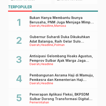
t
Lain
Bahas Sinergi Program
B
TERPOPULER
KB dan Penurunan
Stunting
Bukan Hanya Membantu Ibunya
Berusaha, PNM Juga Menjaga Mimpi
Daerah
Headline
Mamasa
Anaknya Untuk Menggapai Cita-Cita
Gubernur Suhardi Duka Dikukuhkan
Adat Balanipa, Raih Gelar Sulo
Daerah
Headline
Polman
Tappidena
Antisipasi Gelombang Hoaks Agustus,
Pemprov Sulbar Ajak Warga Jaga
Daerah
Headline
Ruang Digital
Pembangunan Asrama Haji di Mamuju,
Pemkesra dan Kementerian Haji
Daerah
Headline
Sulbar Tinjau Lokasi
Penerapan Aplikasi Fleksi, BKPSDM
Sulbar Dorong Transformasi Digital
Pemerintahan
Sistem Kehadiran ASN