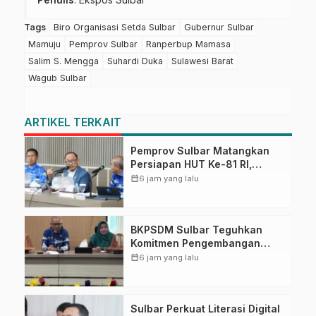
Tags
Biro Organisasi Setda Sulbar
Gubernur Sulbar
Mamuju
Pemprov Sulbar
Ranperbup Mamasa
Salim S. Mengga
Suhardi Duka
Sulawesi Barat
Wagub Sulbar
ARTIKEL TERKAIT
Pemprov Sulbar Matangkan
Persiapan HUT Ke-81 RI,
Puncak Upacara di Lapangan
calendar_month
6 jam yang lalu
Ahmad Kirang
BKPSDM Sulbar Teguhkan
Komitmen Pengembangan
Kompetensi ASN melalui
calendar_month
6 jam yang lalu
Penandatanganan Perjanjian
Tugas Belajar 2026
Sulbar Perkuat Literasi Digital