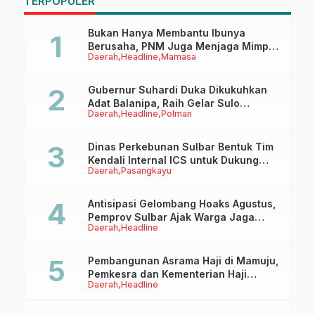
TERPOPULER
Sosialisasi dan
Rapat Kerja
G
Harmonisasi Pergub
RPB 2025–2029
Bukan Hanya Membantu Ibunya
Berusaha, PNM Juga Menjaga Mimpi
Daerah
Headline
Mamasa
Anaknya Untuk Menggapai Cita-Cita
Gubernur Suhardi Duka Dikukuhkan
Adat Balanipa, Raih Gelar Sulo
Daerah
Headline
Polman
Tappidena
Dinas Perkebunan Sulbar Bentuk Tim
Kendali Internal ICS untuk Dukung
Daerah
Pasangkayu
Sertifikasi ISPO Pekebun di
Pasangkayu
Antisipasi Gelombang Hoaks Agustus,
Pemprov Sulbar Ajak Warga Jaga
Daerah
Headline
Ruang Digital
Pembangunan Asrama Haji di Mamuju,
Pemkesra dan Kementerian Haji
Daerah
Headline
Sulbar Tinjau Lokasi