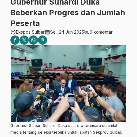
Gubernur Suhardi Duka
Beberkan Progres dan Jumlah
Peserta
account_circle
calendar_month
comment
Ekspos Sulbar
Sel, 24 Jun 2025
0 komentar
Gubernur Sulbar, Suhardi Duka saat diwawancara sejumlah
media tentang seleksi terbuka untuk jabatan Sekprov Sulbar.