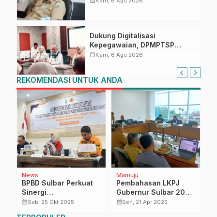
calendar_month
Kam, 6 Agu 2026
Dukung Digitalisasi
Kepegawaian, DPMPTSP
Sulbar Siap Terapkan Aplikasi
calendar_month
Kam, 6 Agu 2026
FLEKSI ASN
REKOMENDASI UNTUK ANDA
News
Mamuju
M
BPBD Sulbar Perkuat
Pembahasan LKPJ
D
Sinergi
Gubernur Sulbar 2024
P
Penanggulangan
Berlanjut, Komisi I
T
calendar_month
calendar_month
calendar_month
Sab, 25 Okt 2025
Sen, 21 Apr 2025
Bencana melalui
DPRD Laksanakan
P