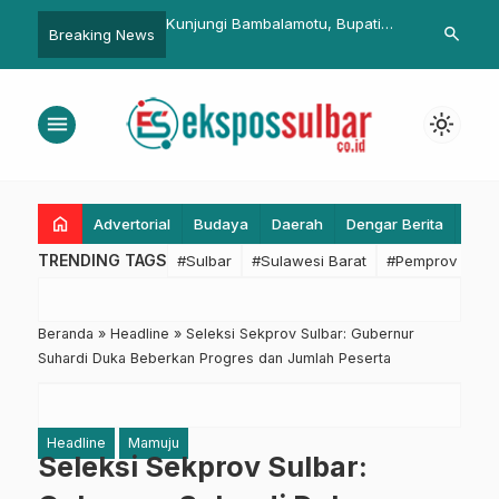
 Bambalamotu, Bupati
Bidang Humas Polda Sulbar Ukir
Gubernur Su
search
Breaking News
yu Boyong Sejumlah
Prestasi di Rakernis Humas Polri
Hadiah Umro
PD
2025
Pawai Ta’ar
menu
light_mode
home
Advertorial
Budaya
Daerah
Dengar Berita
Eko
TRENDING TAGS
#Sulbar
#Sulawesi Barat
#Pemprov Sulba
Beranda
»
Headline
»
Seleksi Sekprov Sulbar: Gubernur
Suhardi Duka Beberkan Progres dan Jumlah Peserta
Headline
Mamuju
Seleksi Sekprov Sulbar: