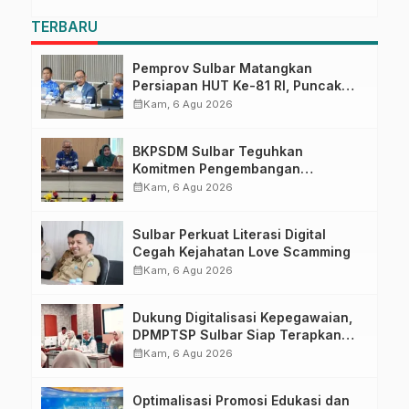
TERBARU
Pemprov Sulbar Matangkan
Persiapan HUT Ke-81 RI, Puncak
Upacara di Lapangan Ahmad
calendar_month
Kam, 6 Agu 2026
Kirang
BKPSDM Sulbar Teguhkan
Komitmen Pengembangan
Kompetensi ASN melalui
calendar_month
Kam, 6 Agu 2026
Penandatanganan Perjanjian
Tugas Belajar 2026
Sulbar Perkuat Literasi Digital
Cegah Kejahatan Love Scamming
calendar_month
Kam, 6 Agu 2026
Dukung Digitalisasi Kepegawaian,
DPMPTSP Sulbar Siap Terapkan
Aplikasi FLEKSI ASN
calendar_month
Kam, 6 Agu 2026
Optimalisasi Promosi Edukasi dan