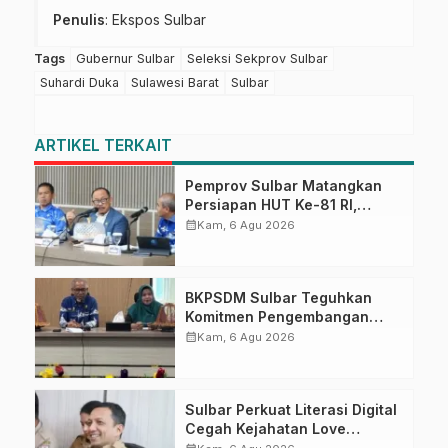
Penulis
: Ekspos Sulbar
Tags
Gubernur Sulbar
Seleksi Sekprov Sulbar
Suhardi Duka
Sulawesi Barat
Sulbar
ARTIKEL TERKAIT
Pemprov Sulbar Matangkan
Persiapan HUT Ke-81 RI,
Puncak Upacara di Lapangan
calendar_month
Kam, 6 Agu 2026
Ahmad Kirang
BKPSDM Sulbar Teguhkan
Komitmen Pengembangan
Kompetensi ASN melalui
calendar_month
Kam, 6 Agu 2026
Penandatanganan Perjanjian
Tugas Belajar 2026
Sulbar Perkuat Literasi Digital
Cegah Kejahatan Love
Scamming