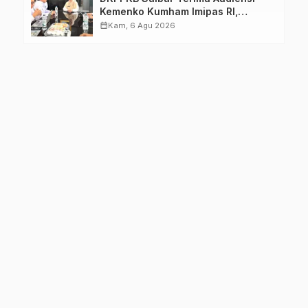
Kemenko Kumham Imipas RI,
Perkuat Pelayanan Kesehatan bagi
calendar_month
Kam, 6 Agu 2026
Kelompok Rentan