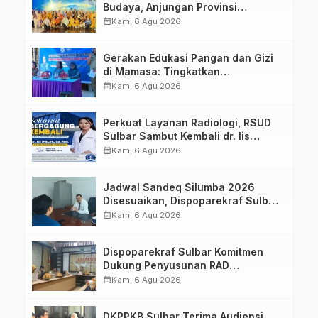
Budaya, Anjungan Provinsi
Sulawesi Barat Perkuat Kolaborasi
calendar_month
Kam, 6 Agu 2026
Strategis Bersama Sky World TMII
Gerakan Edukasi Pangan dan Gizi
di Mamasa: Tingkatkan
Pengetahuan dan Keterampilan
calendar_month
Kam, 6 Agu 2026
Keluarga dalam Pemenuhan Gizi
Perkuat Layanan Radiologi, RSUD
Sulbar Sambut Kembali dr. Iis
Imelda, Sp.Rad
calendar_month
Kam, 6 Agu 2026
Jadwal Sandeq Silumba 2026
Disesuaikan, Dispoparekraf Sulbar
Pastikan Persiapan Tetap
calendar_month
Kam, 6 Agu 2026
Dimatangkan
Dispoparekraf Sulbar Komitmen
Dukung Penyusunan RAD
TPB/SDGs Sulawesi Barat
calendar_month
Kam, 6 Agu 2026
DKPPKB Sulbar Terima Audiensi