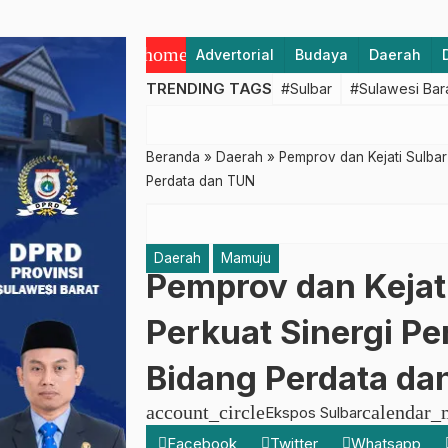
home
Advertorial
Budaya
Daerah
TRENDING TAGS
#Sulbar
#Sulawesi Bar
Beranda
»
Daerah
»
Pemprov dan Kejati Sulba
Perdata dan TUN
Daerah
Mamuju
Pemprov dan Kejat
Perkuat Sinergi 
Bidang Perdata da
account_circle
calendar_
Ekspos Sulbar
Facebook
Twitter
Whatsapp