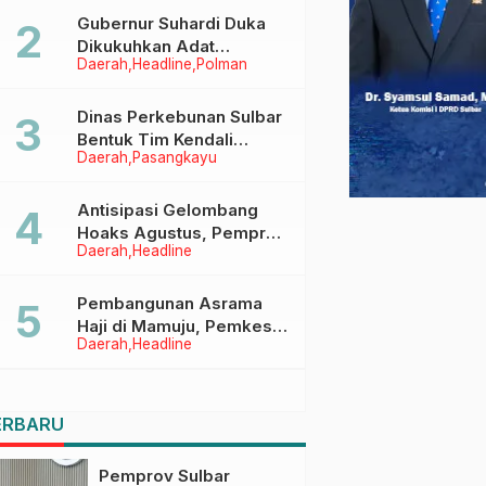
Menggapai Cita-Cita
Gubernur Suhardi Duka
Dikukuhkan Adat
Daerah
Headline
Polman
Balanipa, Raih Gelar Sulo
Tappidena
Dinas Perkebunan Sulbar
Bentuk Tim Kendali
Daerah
Pasangkayu
Internal ICS untuk Dukung
Sertifikasi ISPO Pekebun
di Pasangkayu
Antisipasi Gelombang
Hoaks Agustus, Pemprov
Daerah
Headline
Sulbar Ajak Warga Jaga
Ruang Digital
Pembangunan Asrama
Haji di Mamuju, Pemkesra
Daerah
Headline
dan Kementerian Haji
Sulbar Tinjau Lokasi
ERBARU
Pemprov Sulbar