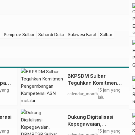
u
Pemprov Sulbar
Suhardi Duka
Sulawesi Barat
Sulbar
BKPSDM Sulbar
apan
Teguhkan Komitmen
ncak
Pengembangan
 yang
15 jam yang
calendar_month
gan
Kompetensi ASN
lalu
melalui
Penandatanganan
erasi
Dukung Digitalisasi
Perjanjian Tugas
Kepegawaian,
Belajar 2026
DPMPTSP Sulbar Siap
 yang
15 jam yang
calendar_month