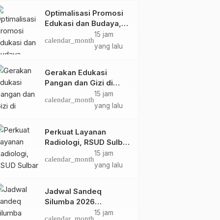
Optimalisasi Promosi
Edukasi dan Budaya,
Anjungan Provinsi
15 jam
calendar_month
Sulawesi Barat Perkuat
yang lalu
Kolaborasi Strategis
Bersama Sky World
Gerakan Edukasi
TMII
Pangan dan Gizi di
Mamasa: Tingkatkan
15 jam
calendar_month
Pengetahuan dan
yang lalu
Keterampilan Keluarga
dalam Pemenuhan Gizi
Perkuat Layanan
Radiologi, RSUD Sulbar
Sambut Kembali dr. Iis
15 jam
calendar_month
Imelda, Sp.Rad
yang lalu
Jadwal Sandeq
Silumba 2026
Disesuaikan,
15 jam
calendar_month