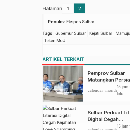
Halaman
1
2
Penulis
: Ekspos Sulbar
Tags
Gubernur Sulbar
Kejati Sulbar
Mamuj
Teken MoU
ARTIKEL TERKAIT
Pemprov Sulbar
Matangkan Persi
HUT Ke-81 RI, Pu
15 jam
calendar_month
Upacara di Lapan
lalu
Ahmad Kirang
Sulbar Perkuat Lit
Digital Cegah
Kejahatan Love
15 jam
calendar_month