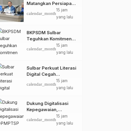
Matangkan Persiapan
HUT Ke-81 RI, Puncak
15 jam
calendar_month
Upacara di Lapangan
yang lalu
Ahmad Kirang
BKPSDM Sulbar
Teguhkan Komitmen
Pengembangan
15 jam
calendar_month
Kompetensi ASN
yang lalu
melalui
Penandatanganan
Sulbar Perkuat Literasi
Perjanjian Tugas
Digital Cegah
Belajar 2026
Kejahatan Love
15 jam
calendar_month
Scamming
yang lalu
Dukung Digitalisasi
Kepegawaian,
DPMPTSP Sulbar Siap
15 jam
calendar_month
Terapkan Aplikasi
yang lalu
FLEKSI ASN