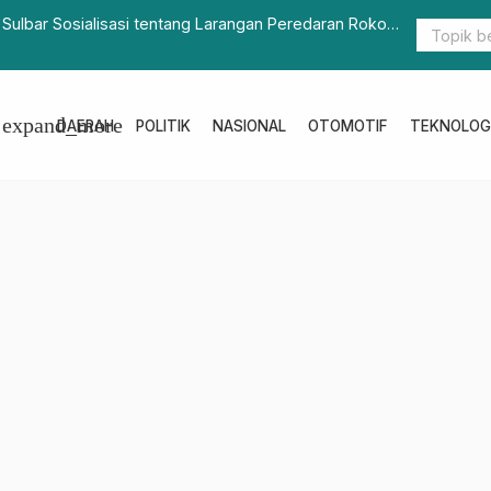
: Mampu Hidupkan UMKM dan Ciptakan Silaturahmi
Rapat Pari
expand_more
DAERAH
POLITIK
NASIONAL
OTOMOTIF
TEKNOLOG