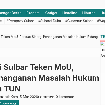
Dengar Berita
Ekonomi
Gadget
Headline
Hiburan
H
at
#Pemprov Sulbar
#Suhardi Duka
#Gubernur Sulbar
#Wag
T
r Teken MoU, Perkuat Sinergi Penanganan Masalah Hukum Bidang
i Sulbar Teken MoU,
Penanganan Masalah Hukum
n TUN
month
comment
Kam, 5 Mar 2026
0 komentar
Pinterest