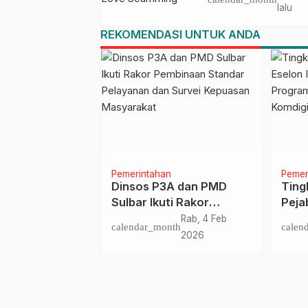
Scamming
lalu
REKOMENDASI UNTUK ANDA
ngkayu
Pemerintahan
Pemer
Kerjasama,
Dinsos P3A dan PMD
Ting
wan ke Kodim
Sulbar Ikuti Rakor
Pejab
ngkayu
Pembinaan Standar
Pemp
Rab, 17 Mar
Rab, 4 Feb
nth
calendar_month
calen
Pelayanan dan Survei
Prog
2021
2026
Kepuasan Masyarakat
Keme