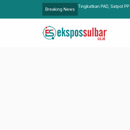
sasi tentang Larangan Peredaran Rokok
Sandeq Silumba 2025, SDK
Breaking News
…