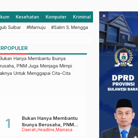
×
ukum
Kesehatan
Komputer
Kriminal
Lifestyle
Majen
ub Sulbar
#Mamuju
#Salim S. Mengga
#featured
#Polda S
ERPOPULER
Bukan Hanya Membantu
Ibunya Berusaha, PNM
Daerah
Headline
Mamasa
Juga Menjaga Mimpi
Anaknya Untuk