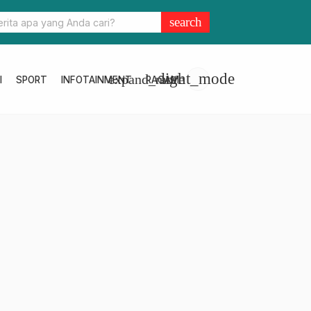
purna DPRD Sahkan RPJMD Sulbar 2025-2029 Jadi Perda
search
light_mode
expand_more
I
SPORT
INFOTAINMENT
RAGAM