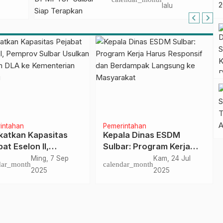
Terapkan Aplikasi
lalu
FLEKSI ASN
intahan
Pemerintahan
katkan Kapasitas
Kepala Dinas ESDM
at Eselon II,
Sulbar: Program Kerja
rov Sulbar Usulkan
Harus Responsif dan
Ming, 7 Sep
Kam, 24 Jul
dar_month
calendar_month
ram DLA ke
Berdampak Langsung ke
2025
2025
nterian Komdigi
Masyarakat