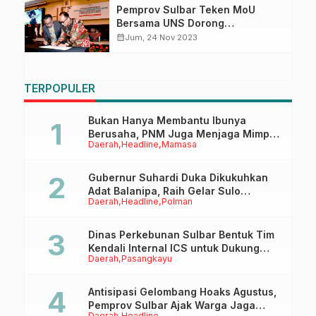
Perikanan
Pemprov Sulbar Teken MoU
Bersama UNS Dorong
Pengembangan SDM
calendar_month
Jum, 24 Nov 2023
TERPOPULER
Bukan Hanya Membantu Ibunya
Berusaha, PNM Juga Menjaga Mimpi
Daerah
Headline
Mamasa
Anaknya Untuk Menggapai Cita-Cita
Gubernur Suhardi Duka Dikukuhkan
Adat Balanipa, Raih Gelar Sulo
Daerah
Headline
Polman
Tappidena
Dinas Perkebunan Sulbar Bentuk Tim
Kendali Internal ICS untuk Dukung
Daerah
Pasangkayu
Sertifikasi ISPO Pekebun di
Pasangkayu
Antisipasi Gelombang Hoaks Agustus,
Pemprov Sulbar Ajak Warga Jaga
Daerah
Headline