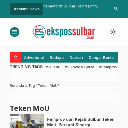
isasi Setda Sulbar
Inspektorat Sulbar Hadiri Entry
Wabup Pasan
search
Breaking News
 Persiapan Monev
Meeting Pemeriksaan BPK RI
Pelaksanaan
iwulan I Tahun 2026
Terkait Lingkungan Hidup dan
Pertambangan
menu
light_mode
home
Advertorial
Budaya
Daerah
Dengar Berita
Eko
TRENDING TAGS
#Sulbar
#Sulawesi Barat
#Pemprov Sulba
Beranda
»
Tag "Teken MoU"
Teken MoU
Pemprov dan Kejati Sulbar Teken
MoU, Perkuat Sinergi