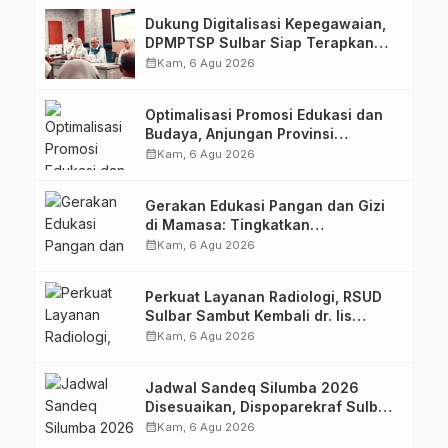
Dukung Digitalisasi Kepegawaian,
DPMPTSP Sulbar Siap Terapkan
Aplikasi FLEKSI ASN
calendar_month
Kam, 6 Agu 2026
Optimalisasi Promosi Edukasi dan
Budaya, Anjungan Provinsi
Sulawesi Barat Perkuat Kolaborasi
calendar_month
Kam, 6 Agu 2026
Strategis Bersama Sky World TMII
Gerakan Edukasi Pangan dan Gizi
di Mamasa: Tingkatkan
Pengetahuan dan Keterampilan
calendar_month
Kam, 6 Agu 2026
Keluarga dalam Pemenuhan Gizi
Perkuat Layanan Radiologi, RSUD
Sulbar Sambut Kembali dr. Iis
Imelda, Sp.Rad
calendar_month
Kam, 6 Agu 2026
Jadwal Sandeq Silumba 2026
Disesuaikan, Dispoparekraf Sulbar
Pastikan Persiapan Tetap
calendar_month
Kam, 6 Agu 2026
Dimatangkan