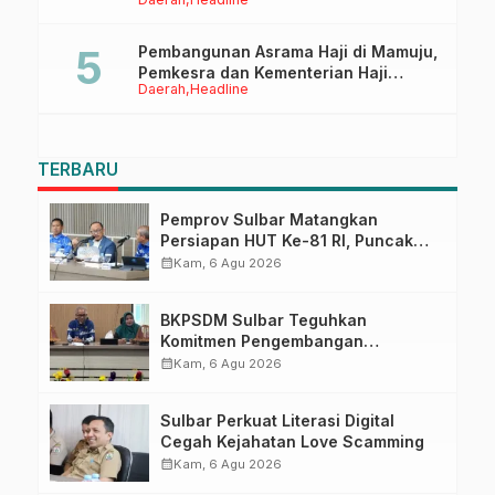
Ruang Digital
Pembangunan Asrama Haji di Mamuju,
Pemkesra dan Kementerian Haji
Daerah
Headline
Sulbar Tinjau Lokasi
TERBARU
Pemprov Sulbar Matangkan
Persiapan HUT Ke-81 RI, Puncak
Upacara di Lapangan Ahmad
calendar_month
Kam, 6 Agu 2026
Kirang
BKPSDM Sulbar Teguhkan
Komitmen Pengembangan
Kompetensi ASN melalui
calendar_month
Kam, 6 Agu 2026
Penandatanganan Perjanjian
Tugas Belajar 2026
Sulbar Perkuat Literasi Digital
Cegah Kejahatan Love Scamming
calendar_month
Kam, 6 Agu 2026