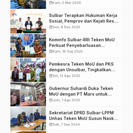
Penanganan Masalah Hukum
calendar_month
Kam, 5 Mar 2026
Bidang Perdata dan TUN
Sulbar Terapkan Hukuman Kerja
Sosial, Pemprov dan Kejati Resmi
Teken MoU
calendar_month
Sen, 8 Des 2025
Kominfo Sulbar-RRI Teken MoU
Perkuat Penyebarluasan
Informasi
calendar_month
Kam, 18 Sep 2025
Pemkesra Teken MoU dan PKS
dengan Unsulbar, Tingkatkan
Sinergi untuk Wujudkan SDM
calendar_month
Sel, 12 Agu 2025
Berkualitas
Gubernur Suhardi Duka Teken
MoU dengan PT Mars untuk
Pengembangan Kakao di Sulbar
calendar_month
Jum, 1 Agu 2025
Sekretariat DPRD Sulbar-LPPM
Unhas Teken MoU Susun Naskah
Akademik Ranperda Pengelolaan
calendar_month
Sab, 7 Sep 2024
Sumber Daya Kelautan dan