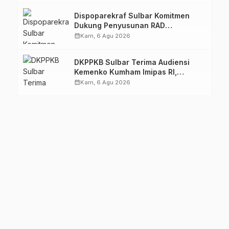
Dispoparekraf Sulbar Komitmen
Dukung Penyusunan RAD
TPB/SDGs Sulawesi Barat
calendar_month
Kam, 6 Agu 2026
DKPPKB Sulbar Terima Audiensi
Kemenko Kumham Imipas RI,
Perkuat Pelayanan Kesehatan bagi
calendar_month
Kam, 6 Agu 2026
Kelompok Rentan