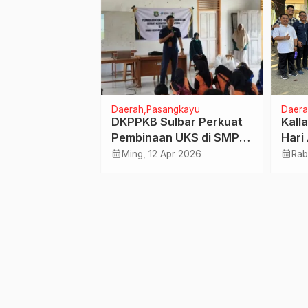
Daerah
Pasangkayu
Daera
mpetensi
DKPPKB Sulbar Perkuat
Kall
 Sulbar 2025:
Pembinaan UKS di SMP 2
Hari
aju Ciptakan
Lariang, Dorong
deng
calendar_month
calendar_month
n 2025
Ming, 12 Apr 2026
Rab
Berinovasi dan
Kesehatan Peserta Didik
Berb
aing
Berb