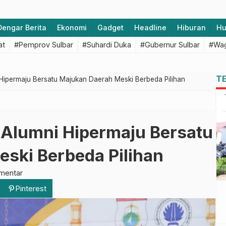
Dengar Berita
Ekonomi
Gadget
Headline
Hiburan
H
at
#Pemprov Sulbar
#Suhardi Duka
#Gubernur Sulbar
#Wag
T
 Hipermaju Bersatu Majukan Daerah Meski Berbeda Pilihan
 Alumni Hipermaju Bersatu
ski Berbeda Pilihan
mentar
Pinterest