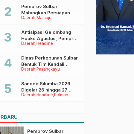
Pemprov Sulbar
Matangkan Persiapan
Daerah
Mamuju
HUT Ke-81 RI, Puncak
Upacara di Lapangan
Ahmad Kirang
Antisipasi Gelombang
Hoaks Agustus, Pemprov
Daerah
Headline
Sulbar Ajak Warga Jaga
Ruang Digital
Dinas Perkebunan Sulbar
Bentuk Tim Kendali
Daerah
Pasangkayu
Internal ICS untuk Dukung
Sertifikasi ISPO Pekebun
di Pasangkayu
Sandeq Silumba 2026
Digelar 26 hingga 27
Daerah
Headline
Polman
September, Rangkaian
HUT Sulbar
ERBARU
Pemprov Sulbar