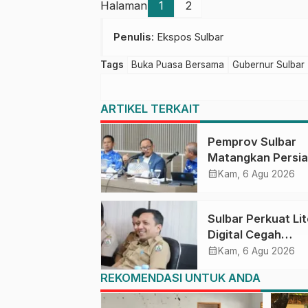
Halaman
1
2
Penulis
: Ekspos Sulbar
Tags
Buka Puasa Bersama
Gubernur Sulbar
ARTIKEL TERKAIT
Pemprov Sulbar
Matangkan Persi
HUT Ke-81 RI, Pu
calendar_month
Kam, 6 Agu 2026
Upacara di Lapan
Ahmad Kirang
Sulbar Perkuat Lit
Digital Cegah
Kejahatan Love
calendar_month
Kam, 6 Agu 2026
Scamming
REKOMENDASI UNTUK ANDA