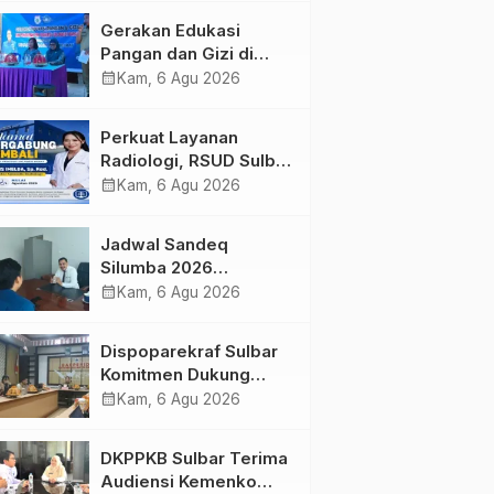
Kolaborasi Strategis
Gerakan Edukasi
Bersama Sky World
Pangan dan Gizi di
TMII
Mamasa: Tingkatkan
calendar_month
Kam, 6 Agu 2026
Pengetahuan dan
Keterampilan Keluarga
Perkuat Layanan
dalam Pemenuhan Gizi
Radiologi, RSUD Sulbar
Sambut Kembali dr. Iis
calendar_month
Kam, 6 Agu 2026
Imelda, Sp.Rad
Jadwal Sandeq
Silumba 2026
Disesuaikan,
calendar_month
Kam, 6 Agu 2026
Dispoparekraf Sulbar
Pastikan Persiapan
Dispoparekraf Sulbar
Tetap Dimatangkan
Komitmen Dukung
Penyusunan RAD
calendar_month
Kam, 6 Agu 2026
TPB/SDGs Sulawesi
Barat
DKPPKB Sulbar Terima
Audiensi Kemenko