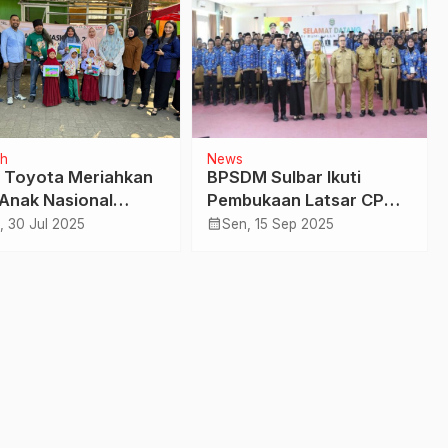
h
News
a Toyota Meriahkan
BPSDM Sulbar Ikuti
 Anak Nasional
Pembukaan Latsar CPNS
an Semangat
di Mamuju Tengah
calendar_month
, 30 Jul 2025
Sen, 15 Sep 2025
agi dan Edukasi di
Secara Virtual, Tekankan
agai Cabang
Profesionalisme ASN
Sejalan Visi Misi
Gubernur