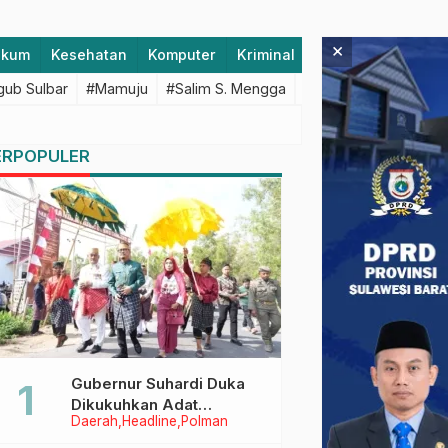
×
ukum
Kesehatan
Komputer
Kriminal
Lifestyle
Majen
ub Sulbar
#Mamuju
#Salim S. Mengga
#featured
#Polda S
ERPOPULER
Gubernur Suhardi Duka
Dikukuhkan Adat
Daerah
Headline
Polman
Balanipa, Raih Gelar Sulo
Tappidena