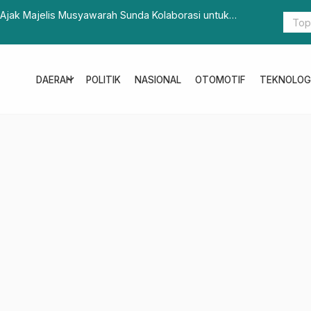
jak Majelis Musyawarah Sunda Kolaborasi untuk
Pencananga
Lokal
expand_more
DAERAH
POLITIK
NASIONAL
OTOMOTIF
TEKNOLOG