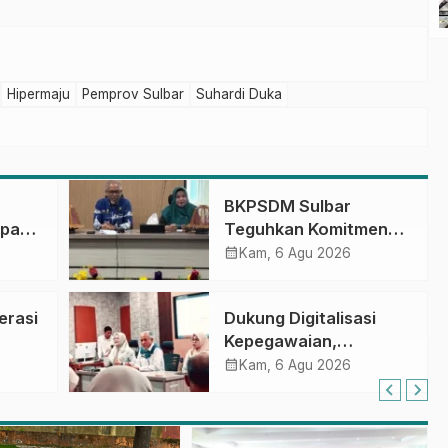
Hipermaju
Pemprov Sulbar
Suhardi Duka
BKPSDM Sulbar
apan
Teguhkan Komitmen
ncak
Pengembangan
calendar_month
Kam, 6 Agu 2026
gan
Kompetensi ASN
melalui
erasi
Dukung Digitalisasi
Penandatanganan
Kepegawaian,
Perjanjian Tugas
DPMPTSP Sulbar Siap
calendar_month
Belajar 2026
Kam, 6 Agu 2026
Terapkan Aplikasi
FLEKSI ASN