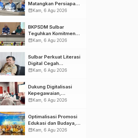
Matangkan Persiapan
HUT Ke-81 RI, Puncak
calendar_month
Kam, 6 Agu 2026
Upacara di Lapangan
Ahmad Kirang
BKPSDM Sulbar
Teguhkan Komitmen
Pengembangan
calendar_month
Kam, 6 Agu 2026
Kompetensi ASN
melalui
Sulbar Perkuat Literasi
Penandatanganan
Digital Cegah
Perjanjian Tugas
Kejahatan Love
calendar_month
Kam, 6 Agu 2026
Belajar 2026
Scamming
Dukung Digitalisasi
Kepegawaian,
DPMPTSP Sulbar Siap
calendar_month
Kam, 6 Agu 2026
Terapkan Aplikasi
FLEKSI ASN
Optimalisasi Promosi
Edukasi dan Budaya,
Anjungan Provinsi
calendar_month
Kam, 6 Agu 2026
Sulawesi Barat Perkuat