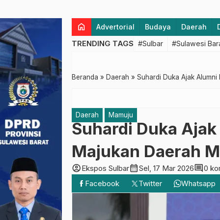
home
Advertorial
Budaya
Daerah
TRENDING TAGS
#Sulbar
#Sulawesi Bar
Beranda
»
Daerah
»
Suhardi Duka Ajak Alumni
Daerah
Mamuju
Suhardi Duka Ajak
Majukan Daerah Me
account_circle
calendar_month
comment
Ekspos Sulbar
Sel, 17 Mar 2026
0 ko
Facebook
Twitter
Whatsapp