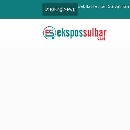
ngkayu Perkuat Silaturhim ke Kepala
Sekda Herman Suryatman A
Breaking News
Kemajuan Jawa Barat